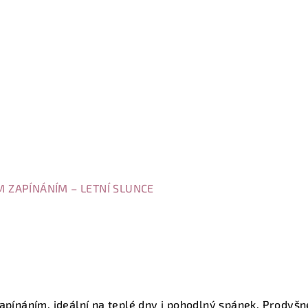
 ZAPÍNÁNÍM – LETNÍ SLUNCE
náním, ideální na teplé dny i pohodlný spánek. Prodyšné