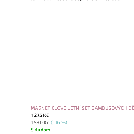
MAGNETICLOVE LETNÍ SET BAMBUSOVÝCH DĚ
1 275 Kč
1 530 Kč
(–16 %)
Skladom