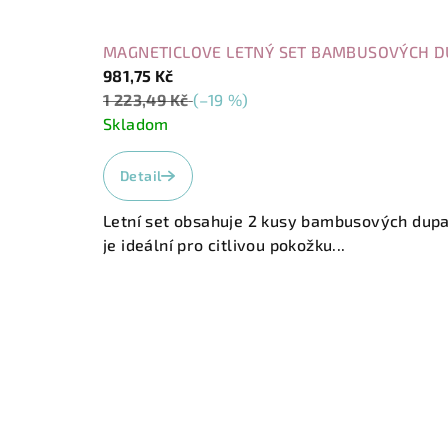
MAGNETICLOVE LETNÝ SET BAMBUSOVÝCH D
981,75 Kč
1 223,49 Kč
(–19 %)
Skladom
Průměrné
hodnocení
Detail
produktu
je
Letní set obsahuje 2 kusy bambusových dupa
5,0
je ideální pro citlivou pokožku...
z
5
hvězdiček.