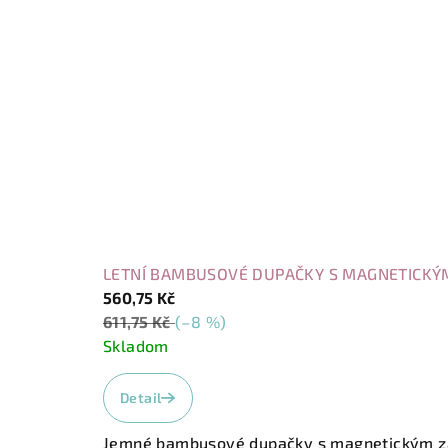
LETNÍ BAMBUSOVÉ DUPAČKY S MAGNETICKÝM
560,75 Kč
611,75 Kč
(–8 %)
Skladom
Detail
Jemné bambusové dupačky s magnetickým zapí