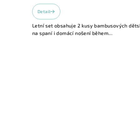
Průměrné
hodnocení
Detail
produktu
je
Letní set obsahuje 2 kusy bambusových dětsk
5,0
na spaní i domácí nošení během...
z
5
hvězdiček.