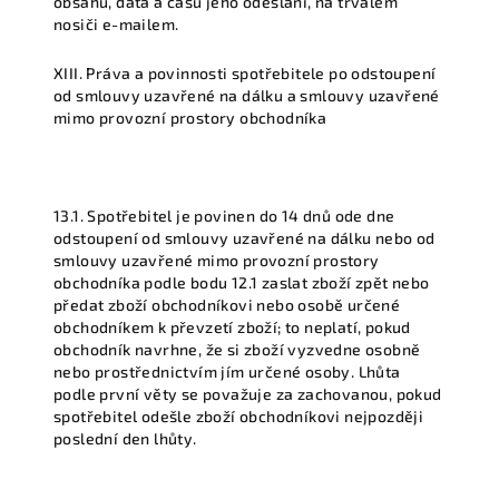
obsahu, data a času jeho odeslání, na trvalém
nosiči e-mailem.
XIII. Práva a povinnosti spotřebitele po odstoupení
od smlouvy uzavřené na dálku a smlouvy uzavřené
mimo provozní prostory obchodníka
13.1. Spotřebitel je povinen do 14 dnů ode dne
odstoupení od smlouvy uzavřené na dálku nebo od
smlouvy uzavřené mimo provozní prostory
obchodníka podle bodu 12.1 zaslat zboží zpět nebo
předat zboží obchodníkovi nebo osobě určené
obchodníkem k převzetí zboží; to neplatí, pokud
obchodník navrhne, že si zboží vyzvedne osobně
nebo prostřednictvím jím určené osoby. Lhůta
podle první věty se považuje za zachovanou, pokud
spotřebitel odešle zboží obchodníkovi nejpozději
poslední den lhůty.