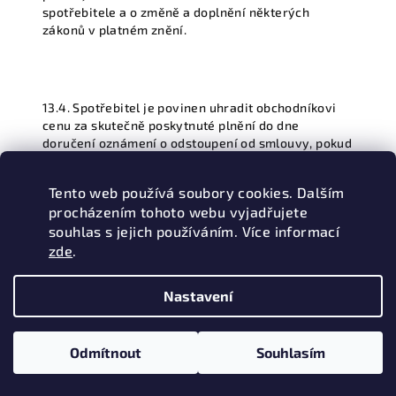
spotřebitele a o změně a doplnění některých
zákonů v platném znění.
13.4. Spotřebitel je povinen uhradit obchodníkovi
cenu za skutečně poskytnuté plnění do dne
doručení oznámení o odstoupení od smlouvy, pokud
spotřebitel podle § 19 odst. 1 zákona č. 108/2024
Sb. z. o ochraně spotřebitele a o změně a doplnění
Tento web používá soubory cookies. Dalším
některých zákonů v platném znění odstoupí od
procházením tohoto webu vyjadřujete
smlouvy uzavřené na dálku nebo od smlouvy
souhlas s jejich používáním. Více informací
uzavřené mimo provozní prostory obchodníka,
jejímž předmětem je poskytnutí služby, dodávání
zde
.
vody, která není na prodej v omezeném objemu
nebo v určeném množství, nebo dodání tepla, a
Nastavení
před zahájením poskytování plnění udělil výslovný
souhlas podle § 17 odst. 10 písm. c) zákona č.
108/2024 Sb. z. o ochraně spotřebitele a o změně a
Odmítnout
Souhlasím
doplnění některých zákonů v platném znění. Cena
za skutečně poskytnuté plnění se vypočítá poměrně
na základě celkové ceny dohodnuté ve smlouvě.