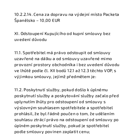
10.2.2.14. Cena za dopravu na výdejní místo Packeta
Španělsko – 10,00 EUR
XI. Odstoupení Kupujícího od kupní smlouvy bez
uvedení důvodu
11.1. Spotřebitel má právo odstoupit od smlouvy
uzavřené na dálku a od smlouvy uzavřené mimo
provozní prostory obchodníka i bez uvedení důvodu
ve lhůtě podle čl. XII bodů 12.1 až 12.3 těchto VOP, s
výjimkou smlouvy, jejímž předmětem je:
11.2. Poskytnutí služby, pokud došlo k úplnému
poskytnutí služby a poskytování služby začalo před
uplynutím lhůty pro odstoupení od smlouvy s
výslovným souhlasem spotřebitele a spotřebitel
prohlásil, že byl řádně poučen o tom, že udělením
souhlasu ztrácí právo na odstoupení od smlouvy po
úplném poskytnutí služby, pokud je spotřebitel
podle smlouvy povinen zaplatit cenu;