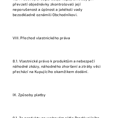
převzetí objednávky zkontrolovali její
neporušenost a úplnost a jakékoli vady
bezodkladně oznámili Obchodníkovi.
VIII. Přechod vlastnického práva
8.1. Vlastnické právo k produktům a nebezpečí
náhodné zkázy, náhodného zhoršení a ztráty věci
přechází na Kupujícího okamžikem dodání.
IX. Způsoby platby
9.1. Za produkty na webovém sídle Prodávajícího