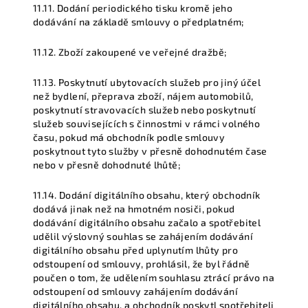
11.11. Dodání periodického tisku kromě jeho
dodávání na základě smlouvy o předplatném;
11.12. Zboží zakoupené ve veřejné dražbě;
11.13. Poskytnutí ubytovacích služeb pro jiný účel
než bydlení, přeprava zboží, nájem automobilů,
poskytnutí stravovacích služeb nebo poskytnutí
služeb souvisejících s činnostmi v rámci volného
času, pokud má obchodník podle smlouvy
poskytnout tyto služby v přesně dohodnutém čase
nebo v přesně dohodnuté lhůtě;
11.14. Dodání digitálního obsahu, který obchodník
dodává jinak než na hmotném nosiči, pokud
dodávání digitálního obsahu začalo a spotřebitel
udělil výslovný souhlas se zahájením dodávání
digitálního obsahu před uplynutím lhůty pro
odstoupení od smlouvy, prohlásil, že byl řádně
poučen o tom, že udělením souhlasu ztrácí právo na
odstoupení od smlouvy zahájením dodávání
digitálního obsahu, a obchodník poskytl spotřebiteli