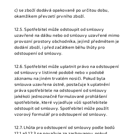
c) se zboží dodává opakovaně po určitou dobu,
okamžikem převzetí prvního zboží.
12.5. Spotřebitel může odstoupit od smlouvy
uzavřené na dálku nebo od smlouvy uzavřené mimo
provozní prostory obchodníka, jejímž předmětem je
dodání zboží, i před začátkem běhu lhůty pro
odstoupení od smlouvy.
12.6. Spotřebitel může uplatnit právo na odstoupení
od smlouvy v listinné podobě nebo v podobě
záznamu na jiném trvalém nosiči. Pokud byla
smlouva uzavřena ústně, postačuje k uplatnění
práva spotřebitele na odstoupení od smlouvy
jakékoli jednoznačně formulované prohlášení
spotřebitele, které vyjadřuje vůli spotřebitele
odstoupit od smlouvy. Spotřebitel může použít
vzorový formulář pro odstoupení od smlouvy.
12.7. Lhůta pro odstoupení od smlouvy podle bodů
12.1 až 12.3 se považuje za zachovanou, pokud