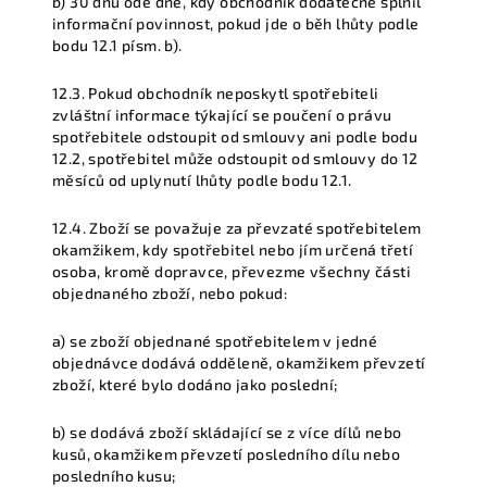
b) 30 dnů ode dne, kdy obchodník dodatečně splnil
informační povinnost, pokud jde o běh lhůty podle
bodu 12.1 písm. b).
12.3. Pokud obchodník neposkytl spotřebiteli
zvláštní informace týkající se poučení o právu
spotřebitele odstoupit od smlouvy ani podle bodu
12.2, spotřebitel může odstoupit od smlouvy do 12
měsíců od uplynutí lhůty podle bodu 12.1.
12.4. Zboží se považuje za převzaté spotřebitelem
okamžikem, kdy spotřebitel nebo jím určená třetí
osoba, kromě dopravce, převezme všechny části
objednaného zboží, nebo pokud:
a) se zboží objednané spotřebitelem v jedné
objednávce dodává odděleně, okamžikem převzetí
zboží, které bylo dodáno jako poslední;
b) se dodává zboží skládající se z více dílů nebo
kusů, okamžikem převzetí posledního dílu nebo
posledního kusu;