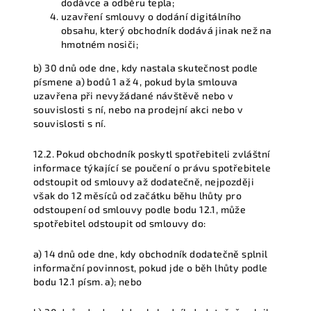
dodávce a odběru tepla;
uzavření smlouvy o dodání digitálního
obsahu, který obchodník dodává jinak než na
hmotném nosiči;
b) 30 dnů ode dne, kdy nastala skutečnost podle
písmene a) bodů 1 až 4, pokud byla smlouva
uzavřena při nevyžádané návštěvě nebo v
souvislosti s ní, nebo na prodejní akci nebo v
souvislosti s ní.
12.2. Pokud obchodník poskytl spotřebiteli zvláštní
informace týkající se poučení o právu spotřebitele
odstoupit od smlouvy až dodatečně, nejpozději
však do 12 měsíců od začátku běhu lhůty pro
odstoupení od smlouvy podle bodu 12.1, může
spotřebitel odstoupit od smlouvy do:
a) 14 dnů ode dne, kdy obchodník dodatečně splnil
informační povinnost, pokud jde o běh lhůty podle
bodu 12.1 písm. a); nebo