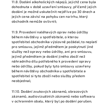
11.8. Dodání alkoholických nápojů, jejichž cena byla
dohodnuta v době uzavření smlouvy, přičemž jejich
dodání je možné uskutečnit nejdříve po 30 dnech a
jejich cena závisí na pohybu cen na trhu, který
obchodník nemůže ovlivnit;
11.9. Provedení naléhavých oprav nebo údržby
během návštěvy u spotřebitele, o kterou
spotřebitel obchodníka výslovně požádal; to neplatí
pro smlouvu, jejímž předmětem je poskytnutí jiné
služby než opravy nebo údržby, ani pro smlouvu,
jejímž předmětem je dodání jiného zboží než
náhradního dílu potřebného k provedení opravy
nebo údržby, pokud byly tyto smlouvy uzavřeny
během návštěvy obchodníka u spotřebitele a
spotřebitel si tyto zboží nebo služby předem
neobjednal;
11.10. Dodání zvukových záznamů, obrazových
záznamů, audiovizuálních záznamů nebo softwaru
v ochranném obalu, který byl po dodání porušen;