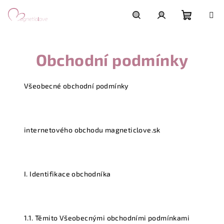
Přejít
na
obsah
Nákupn
Hledat
Přihlášení
Obchodní podmínky
košík
Všeobecné obchodní podmínky
internetového obchodu magneticlove.sk
I. Identifikace obchodníka
1.1. Těmito Všeobecnými obchodními podmínkami