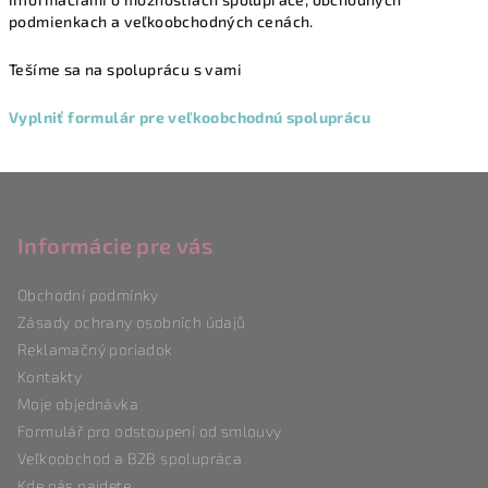
podmienkach a veľkoobchodných cenách.
Tešíme sa na spoluprácu s vami
Vyplniť formulár pre veľkoobchodnú spoluprácu
Z
á
p
Informácie pre vás
a
Obchodní podmínky
t
Zásady ochrany osobních údajů
í
Reklamačný poriadok
Kontakty
Moje objednávka
Formulář pro odstoupení od smlouvy
Veľkoobchod a B2B spolupráca
Kde nás najdete