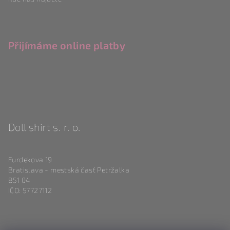
Přijímáme online platby
Doll shirt s. r. o.
Furdekova 19
Bratislava - mestská časť Petržalka
851 04
IČO: 57727112