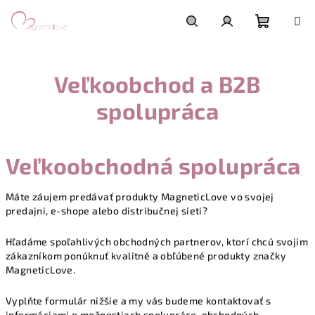
Přejít
na
obsah
Nákupn
Hledat
Přihlášení
Veľkoobchod a B2B
košík
spolupráca
Veľkoobchodná spolupráca
Máte záujem predávať produkty MagneticLove vo svojej
predajni, e-shope alebo distribučnej sieti?
Hľadáme spoľahlivých obchodných partnerov, ktorí chcú svojim
zákazníkom ponúknuť kvalitné a obľúbené produkty značky
MagneticLove.
Vyplňte formulár nižšie a my vás budeme kontaktovať s
informáciami o možnostiach spolupráce, obchodných