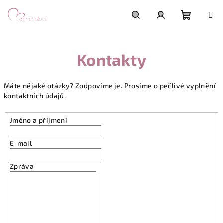
Přejít
na
obsah
Nákupn
Hledat
Přihlášení
Kontakty
košík
Máte nějaké otázky? Zodpovíme je. Prosíme o pečlivé vyplnění
kontaktních údajů.
Jméno a příjmení
E-mail
Zpráva