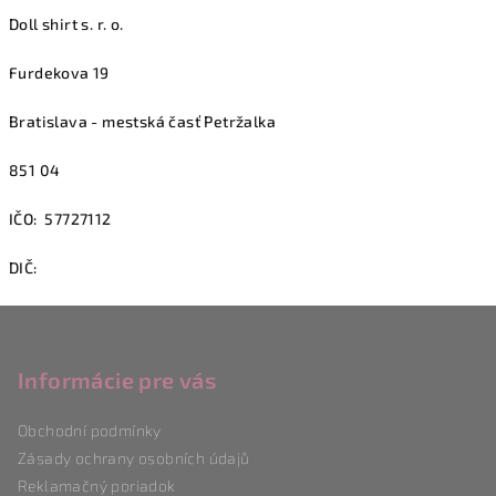
Doll shirt s. r. o.
Furdekova 19
Bratislava - mestská časť Petržalka
851 04
IČO: 57727112
DIČ:
Z
á
p
Informácie pre vás
a
Obchodní podmínky
t
Zásady ochrany osobních údajů
í
Reklamačný poriadok