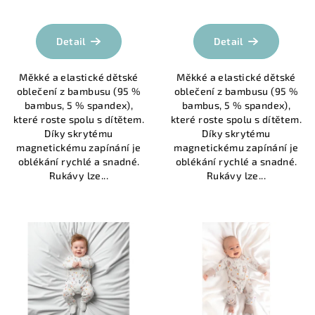
t
Průměrné
hodnocení
ů
produktu
Detail
Detail
je
5,0
Měkké a elastické dětské
Měkké a elastické dětské
z
oblečení z bambusu (95 %
oblečení z bambusu (95 %
5
bambus, 5 % spandex),
bambus, 5 % spandex),
hvězdiček.
které roste spolu s dítětem.
které roste spolu s dítětem.
Díky skrytému
Díky skrytému
magnetickému zapínání je
magnetickému zapínání je
oblékání rychlé a snadné.
oblékání rychlé a snadné.
Rukávy lze...
Rukávy lze...