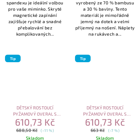
spandexu je ideální volbou
vyrobený ze 70 % bambusu
hvězdiček.
hvězdiček.
pro vaše miminko. Skryté
a 30 % bavlny. Tento
magnetické zapínání
materiál je mimořádně
zajišťuje rychlé a snadné
jemný na dotek a velmi
přebalování bez
příjemný na nošení. Náplety
komplikovaných...
na rukávech a...
Tip
Tip
DĚTSKÝ ROSTOUCÍ
DĚTSKÝ ROSTOUCÍ
PYŽAMOVÝ OVERAL S
PYŽAMOVÝ OVERAL S
610,73 Kč
610,73 Kč
MAGNETICKÝM ZAPÍNÁNÍM –
MAGNETICKÝM ZAPÍNÁNÍM –
JELEN A STROM
MODRÁ LOĎKA
688,50 Kč
663 Kč
(–11 %)
(–7 %)
Skladom
Skladom