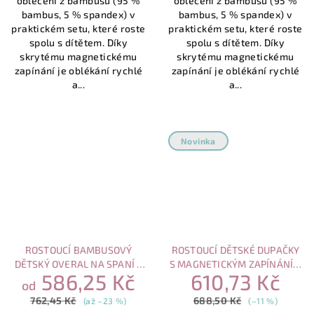
oblečení z bambusu (95 %
oblečení z bambusu (95 %
5
bambus, 5 % spandex) v
bambus, 5 % spandex) v
hvězdiček.
praktickém setu, které roste
praktickém setu, které roste
spolu s dítětem. Díky
spolu s dítětem. Díky
skrytému magnetickému
skrytému magnetickému
zapínání je oblékání rychlé
zapínání je oblékání rychlé
a...
a...
Novinka
ROSTOUCÍ BAMBUSOVÝ
ROSTOUCÍ DĚTSKÉ DUPAČKY
DĚTSKÝ OVERAL NA SPANÍ S
S MAGNETICKÝM ZAPÍNÁNÍM
586,25 Kč
610,73 Kč
MAGNETICKÝM ZAPÍNÁNÍM –
– FIALOVÉ KYTIČKY
od
SLONÍ MOTIV
762,45 Kč
688,50 Kč
(až –23 %)
(–11 %)