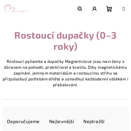
Přejít
na
obsah
Nákupn
Hledat
Přihlášení
Rostoucí dupačky (0–3
košík
roky)
Rostoucí pyžamka a dupačky Magneticlove jsou navrženy s
důrazem na pohodlí, praktičnost a kvalitu. Díky magnetickému
zapínání, jemným materiálům a rostoucímu střihu se
přizpůsobují potřebám dítěte a usnadňují každodenní oblékání i
přebalování.
Ř
a
Doporučujeme
Nejlevnější
Nejdražší
z