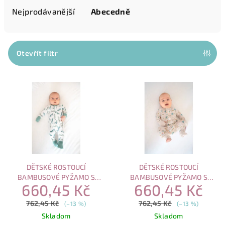
e
Nejprodávanější
Abecedně
n
í
p
Otevřít filtr
r
V
o
ý
d
p
u
i
k
s
t
p
ů
r
DĚTSKÉ ROSTOUCÍ
DĚTSKÉ ROSTOUCÍ
o
BAMBUSOVÉ PYŽAMO S
BAMBUSOVÉ PYŽAMO S
660,45 Kč
660,45 Kč
MAGNETICKÝM ZAPÍNÁNÍM –
MAGNETICKÝM ZAPÍNÁNÍM –
d
EUKALYPTUS
HRAVÉ MOŘE
762,45 Kč
762,45 Kč
u
(–13 %)
(–13 %)
Skladom
Skladom
k