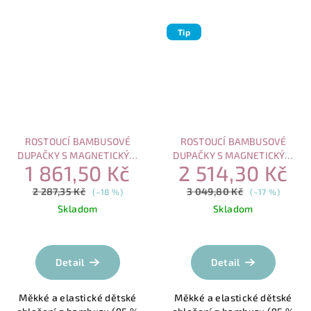
Tip
ROSTOUCÍ BAMBUSOVÉ
ROSTOUCÍ BAMBUSOVÉ
DUPAČKY S MAGNETICKÝM
DUPAČKY S MAGNETICKÝM
1 861,50 Kč
2 514,30 Kč
ZAPÍNÁNÍM – VÝHODNÝ SET
ZAPÍNÁNÍM – VÝHODNÝ SET
(3 KS)
(4 KS)
2 287,35 Kč
3 049,80 Kč
(–18 %)
(–17 %)
Skladom
Skladom
Průměrné
hodnocení
produktu
Detail
Detail
je
5,0
Měkké a elastické dětské
Měkké a elastické dětské
z