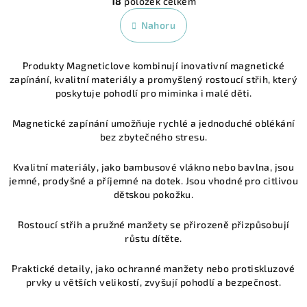
18
položek celkem
á
v
n
l
Nahoru
k
á
o
d
v
Produkty Magneticlove kombinují inovativní magnetické
a
á
zapínání, kvalitní materiály a promyšlený rostoucí střih, který
n
c
poskytuje pohodlí pro miminka i malé děti.
í
í
p
Magnetické zapínání umožňuje rychlé a jednoduché oblékání
r
bez zbytečného stresu.
v
k
Kvalitní materiály, jako bambusové vlákno nebo bavlna, jsou
y
jemné, prodyšné a příjemné na dotek. Jsou vhodné pro citlivou
v
dětskou pokožku.
ý
Rostoucí střih a pružné manžety se přirozeně přizpůsobují
p
růstu dítěte.
i
s
Praktické detaily, jako ochranné manžety nebo protiskluzové
u
prvky u větších velikostí, zvyšují pohodlí a bezpečnost.