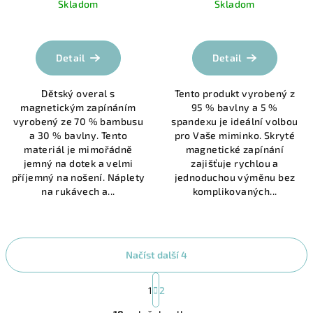
Skladom
Skladom
Průměrné
hodnocení
produktu
Detail
Detail
je
5,0
Dětský overal s
Tento produkt vyrobený z
z
magnetickým zapínáním
95 % bavlny a 5 %
5
vyrobený ze 70 % bambusu
spandexu je ideální volbou
hvězdiček.
a 30 % bavlny. Tento
pro Vaše miminko. Skryté
materiál je mimořádně
magnetické zapínání
jemný na dotek a velmi
zajišťuje rychlou a
příjemný na nošení. Náplety
jednoduchou výměnu bez
na rukávech a...
komplikovaných...
Načíst další 4
S
t
1
2
O
r