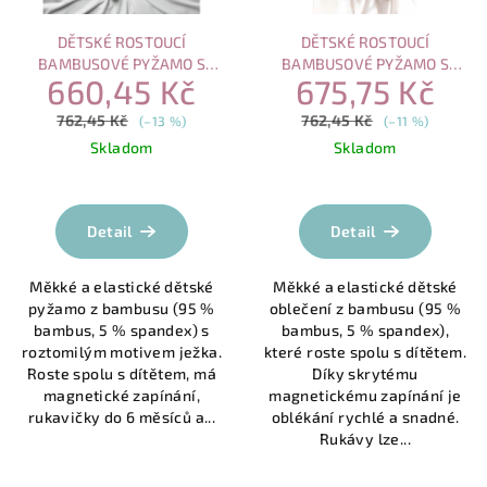
DĚTSKÉ ROSTOUCÍ
DĚTSKÉ ROSTOUCÍ
BAMBUSOVÉ PYŽAMO S
BAMBUSOVÉ PYŽAMO S
660,45 Kč
675,75 Kč
MAGNETICKÝM ZAPÍNÁNÍM –
MAGNETICKÝM ZAPÍNÁNÍM –
JEŽEK V LESE
SPÍCÍ SOVA
762,45 Kč
762,45 Kč
(–13 %)
(–11 %)
Skladom
Skladom
Průměrné
Průměrné
hodnocení
hodnocení
produktu
produktu
Detail
Detail
je
je
5,0
4,0
Měkké a elastické dětské
Měkké a elastické dětské
z
z
pyžamo z bambusu (95 %
oblečení z bambusu (95 %
5
5
bambus, 5 % spandex) s
bambus, 5 % spandex),
hvězdiček.
hvězdiček.
roztomilým motivem ježka.
které roste spolu s dítětem.
Roste spolu s dítětem, má
Díky skrytému
magnetické zapínání,
magnetickému zapínání je
rukavičky do 6 měsíců a...
oblékání rychlé a snadné.
Rukávy lze...