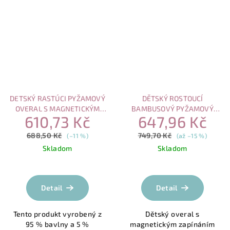
DETSKÝ RASTÚCI PYŽAMOVÝ
DĚTSKÝ ROSTOUCÍ
OVERAL S MAGNETICKÝM
BAMBUSOVÝ PYŽAMOVÝ
610,73 Kč
647,96 Kč
ZAPÍNANÍM, RUŽOVÉ S
OVERAL S MAGNETICKÝM
BIELYM MEDVEDÍKOM A
ZAPÍNÁNÍM – MEDVÍDEK
688,50 Kč
749,70 Kč
(–11 %)
(až –15 %)
SRDIEČKOM
Skladom
Skladom
Průměrné
Průměrné
hodnocení
hodnocení
produktu
produktu
Detail
Detail
je
je
5,0
5,0
Tento produkt vyrobený z
Dětský overal s
z
z
95 % bavlny a 5 %
magnetickým zapínáním
5
5