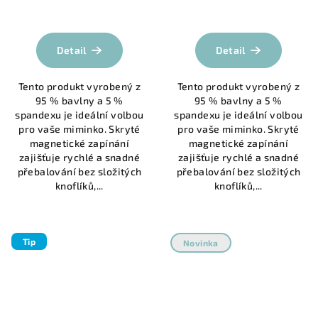
Průměrné
Průměrné
hodnocení
hodnocení
produktu
produktu
Detail
Detail
je
je
4,7
5,0
Tento produkt vyrobený z
Tento produkt vyrobený z
z
z
95 % bavlny a 5 %
95 % bavlny a 5 %
5
5
spandexu je ideální volbou
spandexu je ideální volbou
hvězdiček.
hvězdiček.
pro vaše miminko. Skryté
pro vaše miminko. Skryté
magnetické zapínání
magnetické zapínání
zajišťuje rychlé a snadné
zajišťuje rychlé a snadné
přebalování bez složitých
přebalování bez složitých
knoflíků,...
knoflíků,...
Tip
Novinka