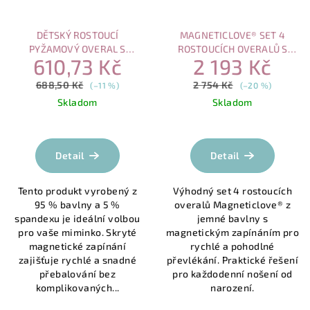
DĚTSKÝ ROSTOUCÍ
MAGNETICLOVE® SET 4
PYŽAMOVÝ OVERAL S
ROSTOUCÍCH OVERALŮ S
610,73 Kč
2 193 Kč
MAGNETICKÝM ZAPÍNÁNÍM –
MAGNETICKÝM ZAPÍNÁNÍM
ZAJÍČEK
688,50 Kč
2 754 Kč
(–11 %)
(–20 %)
Skladom
Skladom
Průměrné
Průměrné
hodnocení
hodnocení
produktu
produktu
Detail
Detail
je
je
5,0
5,0
Tento produkt vyrobený z
Výhodný set 4 rostoucích
z
z
95 % bavlny a 5 %
overalů Magneticlove® z
5
5
spandexu je ideální volbou
jemné bavlny s
hvězdiček.
hvězdiček.
pro vaše miminko. Skryté
magnetickým zapínáním pro
magnetické zapínání
rychlé a pohodlné
zajišťuje rychlé a snadné
převlékání. Praktické řešení
přebalování bez
pro každodenní nošení od
komplikovaných...
narození.