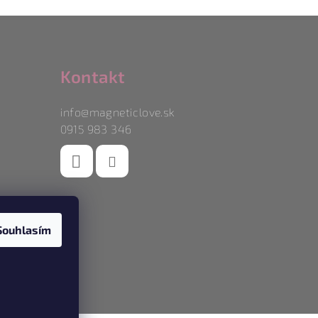
Kontakt
info
@
magneticlove.sk
0915 983 346
Souhlasím