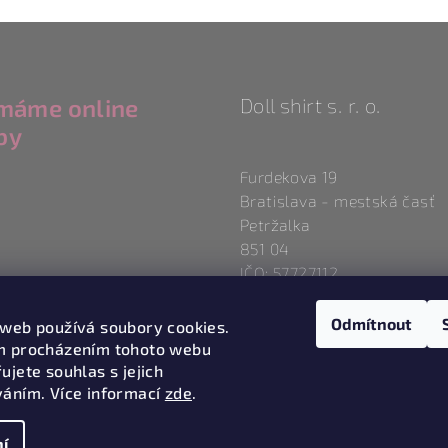
ímáme online
Doll shirt s. r. o.
by
Furdekova 19
Bratislava - mestská časť
Petržalka
851 04
IČO: 57727112
Odmítnout
 web používá soubory cookies.
m procházením tohoto webu
ujete souhlas s jejich
váním. Více informací
zde
.
í