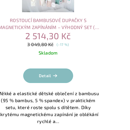
ROSTOUCÍ BAMBUSOVÉ DUPAČKY S
MAGNETICKÝM ZAPÍNÁNÍM – VÝHODNÝ SET (4
2 514,30 Kč
KS)
3 049,80 Kč
(–17 %)
Skladom
Průměrné
hodnocení
Detail
produktu
je
5,0
ěkké a elastické dětské oblečení z bambusu
z
(95 % bambus, 5 % spandex) v praktickém
5
setu, které roste spolu s dítětem. Díky
hvězdiček.
skrytému magnetickému zapínání je oblékání
rychlé a...