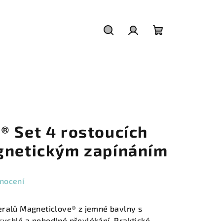
Hledat
Přihlášení
Nákupní
košík
® Set 4 rostoucích
gnetickým zapínáním
nocení
eralů Magneticlove® z jemné bavlny s
ychlé a pohodlné převlékání. Praktické