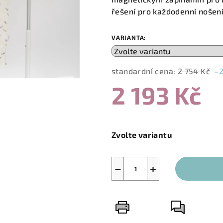
5,0
řešení pro každodenní nošení
z
5
VARIANTA:
hvězdiček.
standardní cena:
2 754 Kč
–
2 193 Kč
Měrná
cena:
Zvolte variantu
−
+