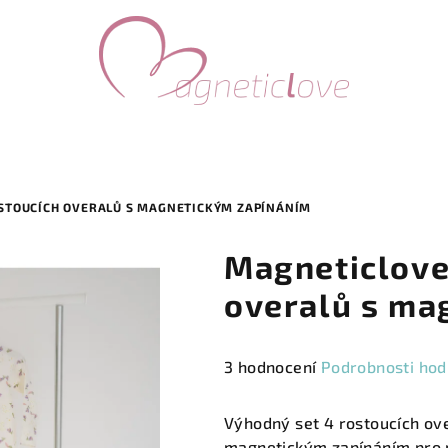
OSTOUCÍCH OVERALŮ S MAGNETICKÝM ZAPÍNÁNÍM
Magneticlove
overalů s ma
Průměrné
3 hodnocení
Podrobnosti hod
hodnocení
produktu
Výhodný set 4 rostoucích ov
je
magnetickým zapínáním pro r