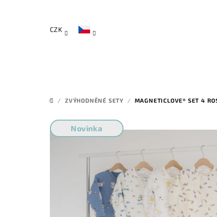
Přejít
na
obsah
CZK
/
ZVÝHODNĚNÉ SETY
/
MAGNETICLOVE® SET 4 R
DOMŮ
Novinka