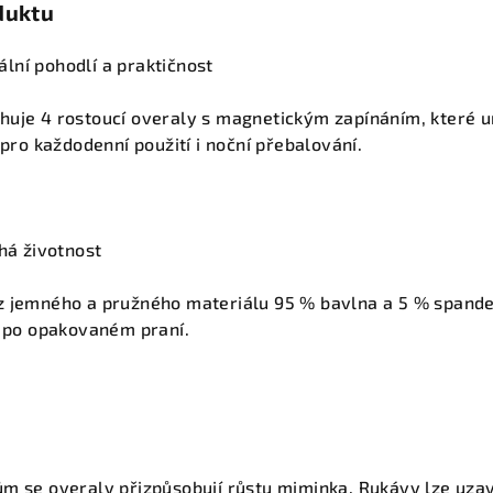
duktu
lní pohodlí a praktičnost
huje 4 rostoucí overaly s magnetickým zapínáním, které u
 pro každodenní použití i noční přebalování.
uhá životnost
z jemného a pružného materiálu 95 % bavlna a 5 % spandex
i po opakovaném praní.
m se overaly přizpůsobují růstu miminka. Rukávy lze uzavř