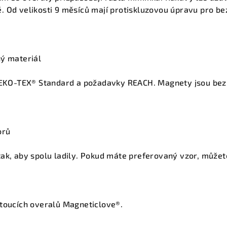
. Od velikosti 9 měsíců mají protiskluzovou úpravu pro b
ný materiál
 OEKO-TEX® Standard a požadavky REACH. Magnety jsou bezp
orů
ak, aby spolu ladily. Pokud máte preferovaný vzor, můžet
stoucích overalů Magneticlove®.