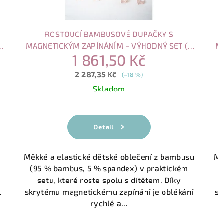
ROSTOUCÍ BAMBUSOVÉ DUPAČKY S
MAGNETICKÝM ZAPÍNÁNÍM – VÝHODNÝ SET (3
1 861,50 Kč
KS)
2 287,35 Kč
(–18 %)
Skladom
Detail
Měkké a elastické dětské oblečení z bambusu
M
(95 % bambus, 5 % spandex) v praktickém
setu, které roste spolu s dítětem. Díky
l
skrytému magnetickému zapínání je oblékání
rychlé a...