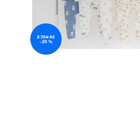
2 754 Kč
–20 %