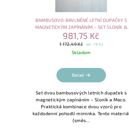
BAMBUSOVO-BAVLNĚNÉ LETNÍ DUPAČKY S
MAGNETICKÝM ZAPÍNÁNÍM – SET SLONÍK &
981,75 Kč
MACO
1 172,49 Kč
(až –19 %)
Skladom
Detail
Set dvou bambusových letních dupaček s
magnetickým zapínáním – Sloník a Maco.
Praktická kombinace dvou vzorů pro
každodenní pohodlí miminka. Tento materiá
(směs...