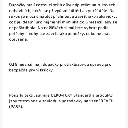
Dupačky mají
rostoucí střih
díky nápletům na rukávech i
nohavicích, takže se přizpůsobí dítěti a vydrží déle. Na
rukou je možné náplet přehnout a zavřít jako rukavičky,
což je ideální pro nejmenší miminka do
6 měsíců
, aby se
nepoškrábala. Na nožičkách si můžete vybrat podle
potřeby – nohy lze
zavřít jako ponožky
, nebo nechat
otevřené
.
Od
9 měsíců
mají dupačky
protiskluzovou úpravu
pro
bezpečné první krůčky.
Použitý textil splňuje
OEKO-TEX® Standard
a produkty
jsou testované v souladu s požadavky nařízení
REACH
(PASS)
.