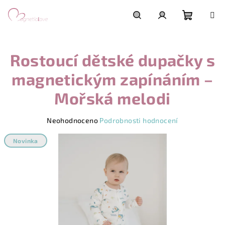
Přejít
na
obsah
Nákupn
Hledat
Přihlášení
Rostoucí dětské dupačky s
košík
magnetickým zapínáním –
Mořská melodi
Průměrné
Neohodnoceno
Podrobnosti hodnocení
hodnocení
produktu
Novinka
je
0,0
z
5
hvězdiček.