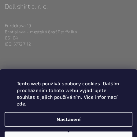
Doll shirt s. r. o.
Furdekova 19
Bratislava - mestská časť Petržalka
851 04
IČO: 57727112
Kontakt
Tento web používá soubory cookies. Dalším
info
@
magneticlove.sk
procházením tohoto webu vyjadřujete
0915 983 346
souhlas s jejich používáním. Více informací
zde
.
Nastavení
Copyright 2026
Magneticlove
. Všechna práva vyhrazena.
Upravit nastavení cookies