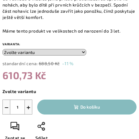
nohách, aby bylo dítě při prvních krůčcích v bezpečí. Spodní
část nohavic lze jednoduše zavřít jako ponožku, čímž poskytuje
ještě větší komfort.
Máme tento produkt ve velikostech od narození do 3 let.
VARIANTA:
standardní cena:
688,50 Kč
–11 %
610,73 Kč
Měrná
Zvolte variantu
cena:
−
+
Do košíku
Zeptat se
Sdílet