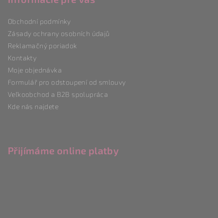
a
Obchodní podmínky
t
Zásady ochrany osobních údajů
í
Reklamačný poriadok
Kontakty
Moje objednávka
Formulář pro odstoupení od smlouvy
Veľkoobchod a B2B spolupráca
Kde nás najdete
Přijímáme online platby