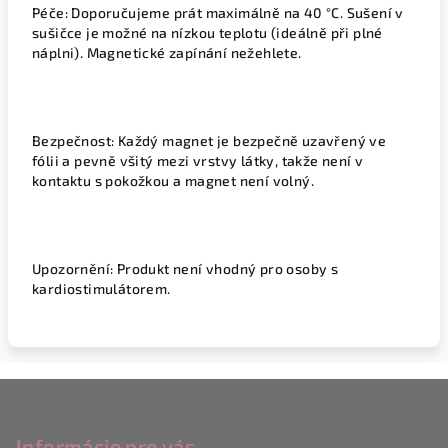
Péče:
Doporučujeme prát maximálně na
40 °C
. Sušení v
sušičce je možné na
nízkou teplotu
(ideálně při plné
náplni). Magnetické zapínání
nežehlete
.
Bezpečnost:
Každý magnet je bezpečně
uzavřený ve
fólii
a pevně všitý mezi vrstvy látky, takže není v
kontaktu s pokožkou a magnet není volný.
Upozornění: Produkt není vhodný pro osoby s
kardiostimulátorem
.
Z
á
p
Informácie pre vás