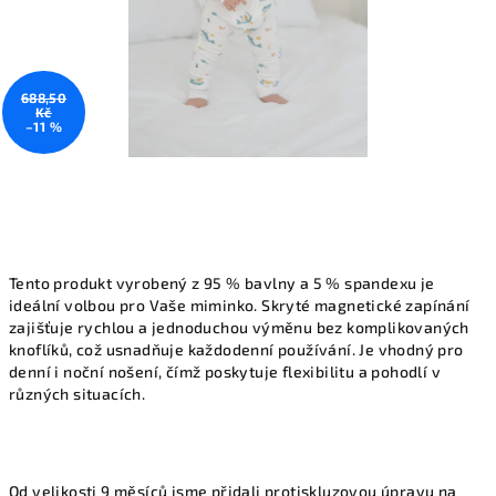
688,50
Kč
–11 %
Tento produkt vyrobený z 95 % bavlny a 5 % spandexu je
ideální volbou pro Vaše miminko. Skryté magnetické zapínání
zajišťuje rychlou a jednoduchou výměnu bez komplikovaných
knoflíků, což usnadňuje každodenní používání. Je vhodný pro
denní i noční nošení, čímž poskytuje flexibilitu a pohodlí v
různých situacích.
Od velikosti 9 měsíců jsme přidali protiskluzovou úpravu na