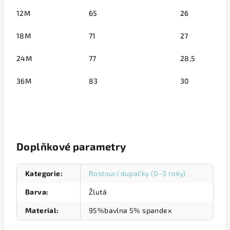
12M
65
26
18M
71
27
24M
77
28,5
36M
83
30
Doplňkové parametry
Kategorie
:
Rostoucí dupačky (0–3 roky)
Barva
:
Žlutá
Material
:
95%bavlna 5% spandex