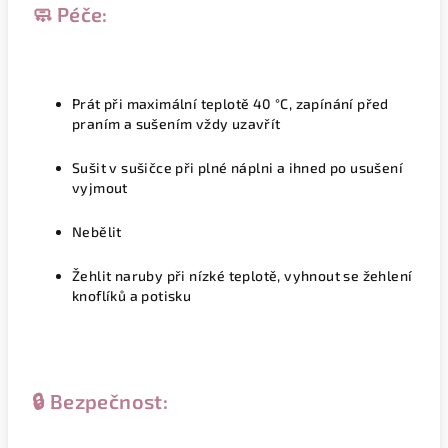
🧼 Péče:
Prát při maximální teplotě 40 °C, zapínání před
praním a sušením vždy uzavřít
Sušit v sušičce při plné náplni a ihned po usušení
vyjmout
Nebělit
Žehlit naruby při nízké teplotě, vyhnout se žehlení
knoflíků a potisku
🔒 Bezpečnost: