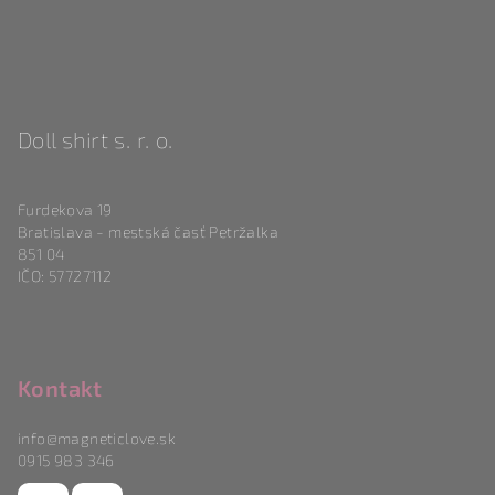
Doll shirt s. r. o.
Furdekova 19
Bratislava - mestská časť Petržalka
851 04
IČO: 57727112
Kontakt
info
@
magneticlove.sk
0915 983 346