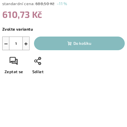
standardní cena:
688,50 Kč
–11 %
610,73 Kč
Měrná
Zvolte variantu
cena:
−
+
Do košíku
Zeptat se
Sdílet