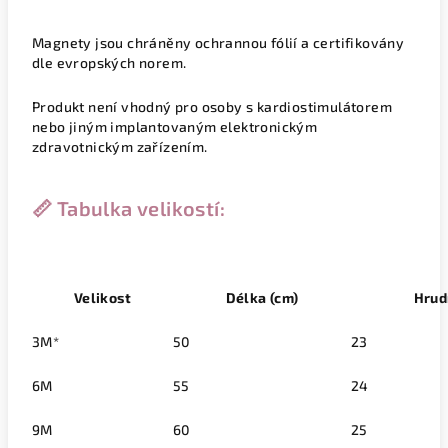
Magnety jsou chráněny ochrannou fólií a certifikovány
dle evropských norem.
Produkt není vhodný pro osoby s kardiostimulátorem
nebo jiným implantovaným elektronickým
zdravotnickým zařízením.
📏 Tabulka velikostí:
Velikost
Délka (cm)
Hrud
3M*
50
23
6M
55
24
9M
60
25