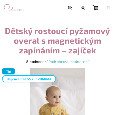
Přejít
na
obsah
Nákupn
Hledat
Přihlášení
Dětský rostoucí pyžamový
košík
overal s magnetickým
zapínáním – zajíček
Průměrné
8 hodnocení
Podrobnosti hodnocení
hodnocení
produktu
Tip
je
Doprava nad 55 eur ZDARMA
5,0
z
5
hvězdiček.