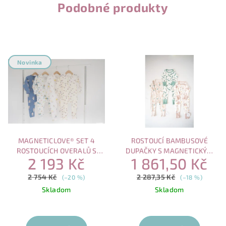
Podobné produkty
Novinka
MAGNETICLOVE® SET 4
ROSTOUCÍ BAMBUSOVÉ
ROSTOUCÍCH OVERALŮ S
DUPAČKY S MAGNETICKÝM
2 193 Kč
1 861,50 Kč
MAGNETICKÝM ZAPÍNÁNÍM
ZAPÍNÁNÍM – VÝHODNÝ SET
(3 KS)
2 754 Kč
2 287,35 Kč
(–20 %)
(–18 %)
Skladom
Skladom
Průměrné
hodnocení
produktu