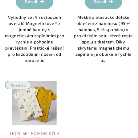
Detail
Detail
je
5,0
Výhodný set 4 rostoucích
Měkké a elastické dětské
z
overalů Magneticlove® z
oblečení z bambusu (95 %
5
jemné bavlny s
bambus, 5 % spandex) v
hvězdiček.
magnetickým zapínáním pro
praktickém setu, které roste
rychlé a pohodlné
spolu s dítětem. Díky
převlékání. Praktické řešení
skrytému magnetickému
pro každodenní nošení od
zapínání je oblékání rychlé
narození.
a...
Novinka
LETNÍ SET KOJENECKÝCH