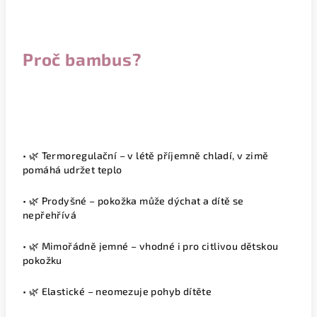
Proč bambus?
• 🌿 Termoregulační – v létě příjemně chladí, v zimě
pomáhá udržet teplo
• 🌿 Prodyšné – pokožka může dýchat a dítě se
nepřehřívá
• 🌿 Mimořádně jemné – vhodné i pro citlivou dětskou
pokožku
• 🌿 Elastické – neomezuje pohyb dítěte