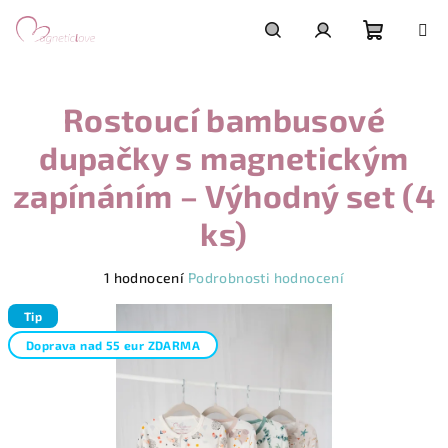
Přejít
na
obsah
Nákupn
Hledat
Přihlášení
Rostoucí bambusové
košík
dupačky s magnetickým
zapínáním – Výhodný set (4
ks)
Průměrné
1 hodnocení
Podrobnosti hodnocení
hodnocení
produktu
Tip
je
Doprava nad 55 eur ZDARMA
5,0
z
5
hvězdiček.