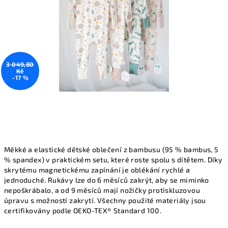
3 049,80
Kč
–17 %
Měkké a elastické dětské oblečení z bambusu (95 % bambus, 5
% spandex) v praktickém setu, které roste spolu s dítětem. Díky
skrytému magnetickému zapínání je oblékání rychlé a
jednoduché. Rukávy lze do 6 měsíců zakrýt, aby se miminko
nepoškrábalo, a od 9 měsíců mají nožičky protiskluzovou
úpravu s možností zakrytí. Všechny použité materiály jsou
certifikovány podle OEKO-TEX® Standard 100.