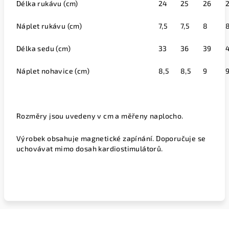
Délka rukávu (cm)
24
25
26
Náplet rukávu (cm)
7,5
7,5
8
Délka sedu (cm)
33
36
39
Náplet nohavice (cm)
8,5
8,5
9
Rozměry jsou uvedeny v cm a měřeny naplocho.
Výrobek obsahuje magnetické zapínání. Doporučuje se
uchovávat mimo dosah kardiostimulátorů.