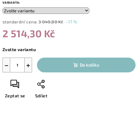
VARIANTA:
standardní cena:
3 049,80 Kč
–17 %
2 514,30 Kč
Měrná
Zvolte variantu
cena:
−
+
Do košíku
Zeptat se
Sdílet