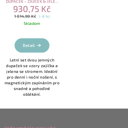
DUPAČEK – ZAJÍČEK & JELEN
930,75 Kč
SE STROMEM | MAGNETICKÉ
ZAPÍNÁNÍ
1 014,90 Kč
(–8 %)
Skladom
Průměrné
hodnocení
produktu
Detail
je
5,0
Letní set dvou jemných
z
dupaček se vzory zajíčka a
5
jelena se stromem. Ideální
hvězdiček.
pro denní i noční nošení, s
magnetickým zapínáním pro
snadné a pohodlné
oblékání.
Z
á
Informácie pre vás