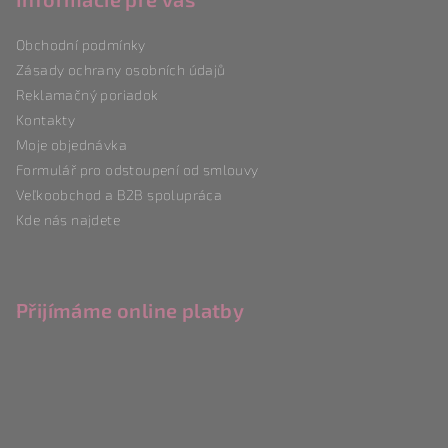
p
a
Obchodní podmínky
t
Zásady ochrany osobních údajů
í
Reklamačný poriadok
Kontakty
Moje objednávka
Formulář pro odstoupení od smlouvy
Veľkoobchod a B2B spolupráca
Kde nás najdete
Přijímáme online platby