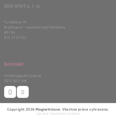
Doll shirt s. r. o.
Furdekova 19
Bratislava - mestská časť Petržalka
851 04
IČO: 57727112
Kontakt
info
@
magneticlove.sk
0915 983 346
Copyright 2026
Magneticlove
. Všechna práva vyhrazena.
Upravit nastavení cookies