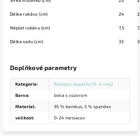
Šířka hrudníku (cm)
23
2
Délka rukávu (cm)
24
2
Náplet rukávu (cm)
7,5
7
Délka sedu (cm)
33
3
Doplňkové parametry
Kategorie
:
Rostoucí dupačky (0–3 roky)
Barva
:
biela s vozorom
Material
:
95 % bambus, 5 % spandex
velikost
:
0-24 mesiacov