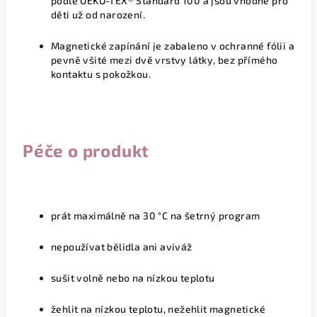
podle
OEKO-TEX® Standard 100
a jsou vhodné pro
děti už od narození.
Magnetické zapínání je zabaleno v ochranné fólii a
pevně všité mezi dvě vrstvy látky, bez přímého
kontaktu s pokožkou.
Péče o produkt
prát maximálně na 3
0 °C
na šetrný program
nepoužívat bělidla ani aviváž
sušit volně nebo na nízkou teplotu
žehlit na nízkou teplotu,
nežehlit magnetické