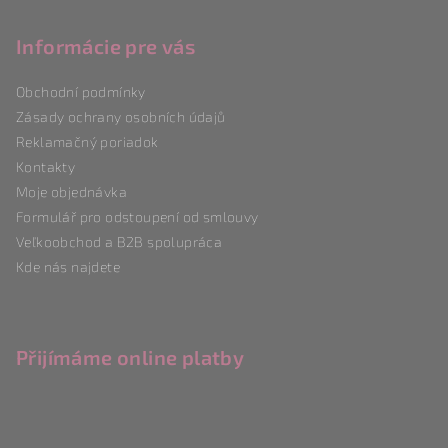
á
p
Informácie pre vás
a
Obchodní podmínky
t
Zásady ochrany osobních údajů
í
Reklamačný poriadok
Kontakty
Moje objednávka
Formulář pro odstoupení od smlouvy
Veľkoobchod a B2B spolupráca
Kde nás najdete
Přijímáme online platby