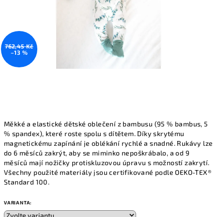
762,45 Kč
–13 %
Měkké a elastické dětské oblečení z bambusu (95 % bambus, 5
% spandex), které roste spolu s dítětem. Díky skrytému
magnetickému zapínání je oblékání rychlé a snadné. Rukávy lze
do 6 měsíců zakrýt, aby se miminko nepoškrábalo, a od 9
měsíců mají nožičky protiskluzovou úpravu s možností zakrytí.
Všechny použité materiály jsou certifikované podle OEKO-TEX®
Standard 100.
VARIANTA: