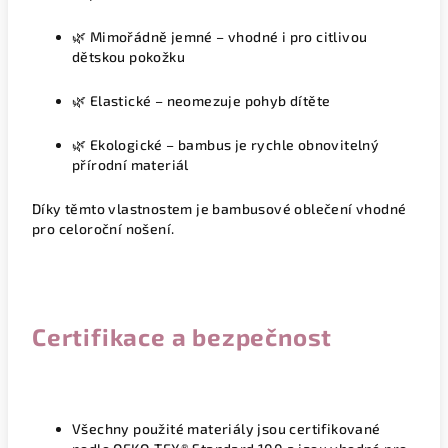
🌿
Mimořádně jemné
– vhodné i pro citlivou
dětskou pokožku
🌿
Elastické
– neomezuje pohyb dítěte
🌿
Ekologické
– bambus je rychle obnovitelný
přírodní materiál
Díky těmto vlastnostem je bambusové oblečení vhodné
pro celoroční nošení
.
Certifikace a bezpečnost
Všechny použité materiály jsou certifikované