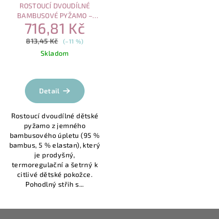
ROSTOUCÍ DVOUDÍLNÉ
BAMBUSOVÉ PYŽAMO –
716,81 Kč
EUCALYPTUS
813,45 Kč
(–11 %)
Skladom
Detail
Rostoucí dvoudílné dětské
pyžamo z jemného
bambusového úpletu (95 %
bambus, 5 % elastan), který
je prodyšný,
termoregulační a šetrný k
citlivé dětské pokožce.
Pohodlný střih s...
Z