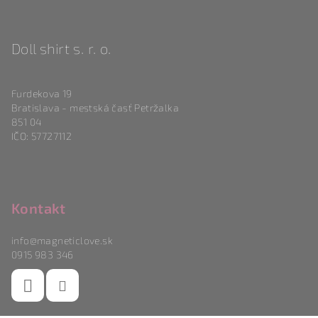
Doll shirt s. r. o.
Furdekova 19
Bratislava - mestská časť Petržalka
851 04
IČO: 57727112
Kontakt
info
@
magneticlove.sk
0915 983 346