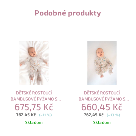
Podobné produkty
DĚTSKÉ ROSTOUCÍ
DĚTSKÉ ROSTOUCÍ
BAMBUSOVÉ PYŽAMO S
BAMBUSOVÉ PYŽAMO S
675,75 Kč
660,45 Kč
MAGNETICKÝM ZAPÍNÁNÍM –
MAGNETICKÝM ZAPÍNÁNÍM –
SPÍCÍ SOVA
HRAVÉ MOŘE
762,45 Kč
762,45 Kč
(–11 %)
(–13 %)
Skladom
Skladom
Průměrné