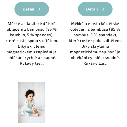
hodnocení
produktu
Detail
Detail
je
4,0
Měkké a elastické dětské
Měkké a elastické dětské
z
oblečení z bambusu (95 %
oblečení z bambusu (95 %
5
bambus, 5 % spandex),
bambus, 5 % spandex),
hvězdiček.
které roste spolu s dítětem.
které roste spolu s dítětem.
Díky skrytému
Díky skrytému
magnetickému zapínání je
magnetickému zapínání je
oblékání rychlé a snadné.
oblékání rychlé a snadné.
Rukávy lze...
Rukávy lze...