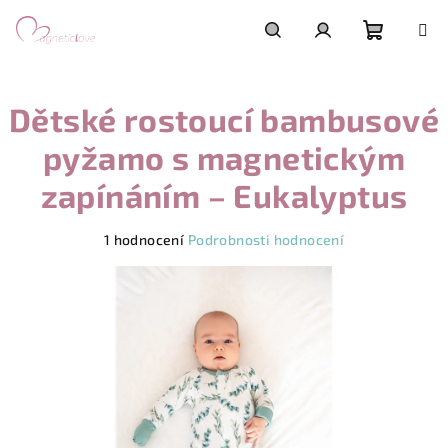
Přejít
na
obsah
Nákupn
Hledat
Přihlášení
Dětské rostoucí bambusové
košík
pyžamo s magnetickým
zapínáním – Eukalyptus
Průměrné
1 hodnocení
Podrobnosti hodnocení
hodnocení
produktu
je
5,0
z
5
hvězdiček.