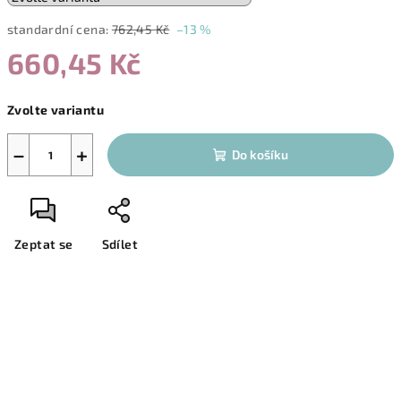
standardní cena:
762,45 Kč
–13 %
660,45 Kč
Měrná
Zvolte variantu
cena:
−
+
Do košíku
Zeptat se
Sdílet