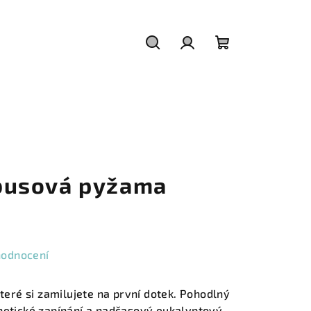
Hledat
Přihlášení
Nákupní
košík
usová pyžama
hodnocení
ré si zamilujete na první dotek. Pohodlný
gnetické zapínání a nadčasový eukalyptový