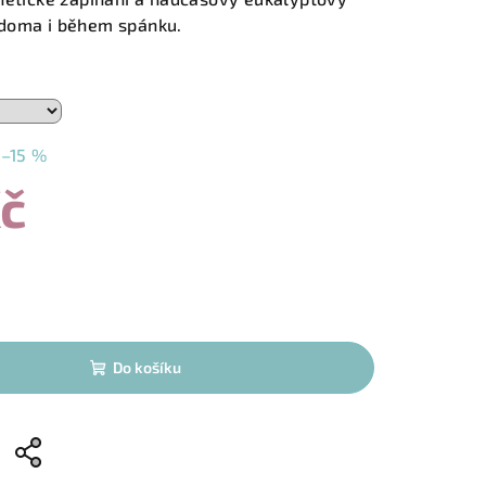
 doma i během spánku.
–15 %
Kč
Do košíku