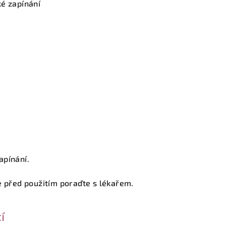
ké zapínání
apínání.
e před použitím poraďte s lékařem.
í