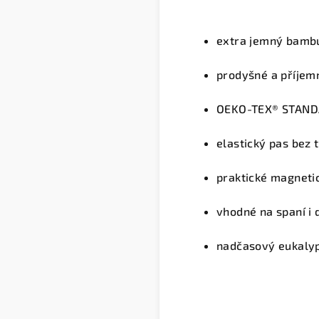
extra jemný bamb
prodyšné a příjem
OEKO-TEX® STANDA
elastický pas bez 
praktické magneti
vhodné na spaní i
nadčasový eukaly