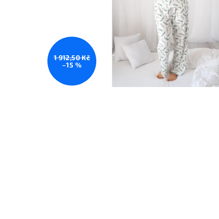
1 912,50 Kč
–15 %