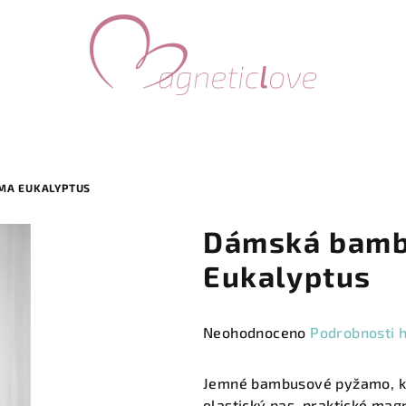
MA EUKALYPTUS
Dámská bamb
Eukalyptus
Průměrné
Neohodnoceno
Podrobnosti 
hodnocení
produktu
Jemné bambusové pyžamo, kte
je
elastický pas, praktické ma