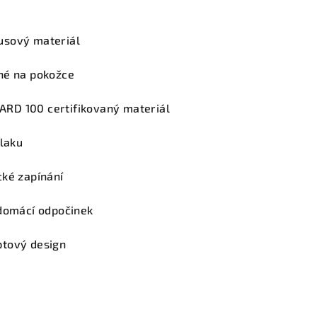
usový materiál
né na pokožce
RD 100 certifikovaný materiál
tlaku
cké zapínání
 domácí odpočinek
ptový design