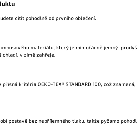
duktu
dete cítit pohodlně od prvního oblečení.
bambusového materiálu, který je mimořádně jemný, prodyš
ě chladí, v zimě zahřeje.
e přísná kritéria OEKO-TEX® STANDARD 100, což znamená, ž
sobí postavě bez nepříjemného tlaku, takže pyžamo pohodl