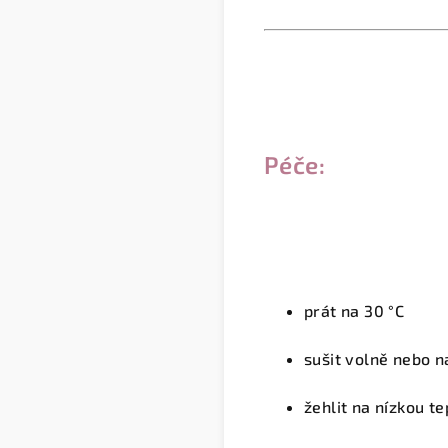
Péče:
prát na 30 °C
sušit volně nebo n
žehlit na nízkou te