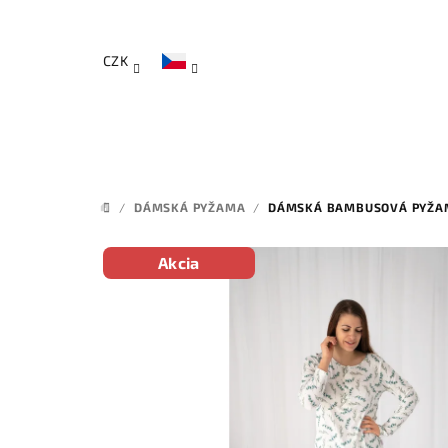
Přejít
na
obsah
CZK
/
DÁMSKÁ PYŽAMA
/
DÁMSKÁ BAMBUSOVÁ PYŽA
DOMŮ
Akcia