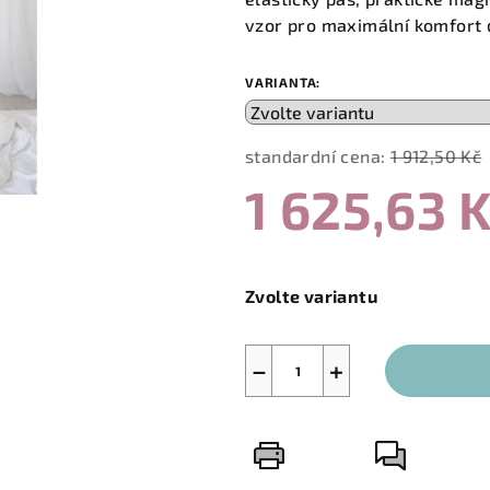
0,0
vzor pro maximální komfort
z
5
VARIANTA:
hvězdiček.
standardní cena:
1 912,50 Kč
1 625,63 
Měrná
cena:
Zvolte variantu
−
+