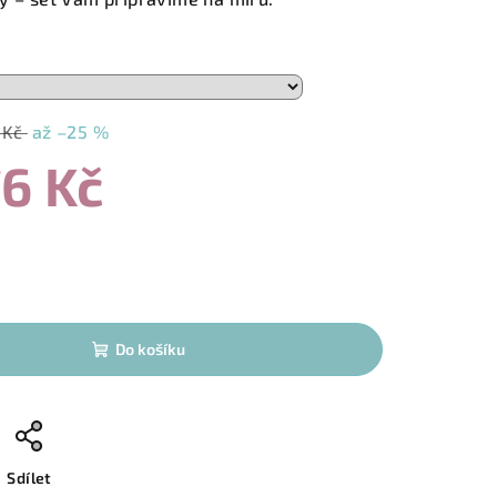
 Kč
až –25 %
76 Kč
Do košíku
Sdílet