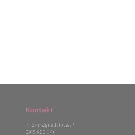
Kontakt
info
@
magneticlove.sk
0915 983 346