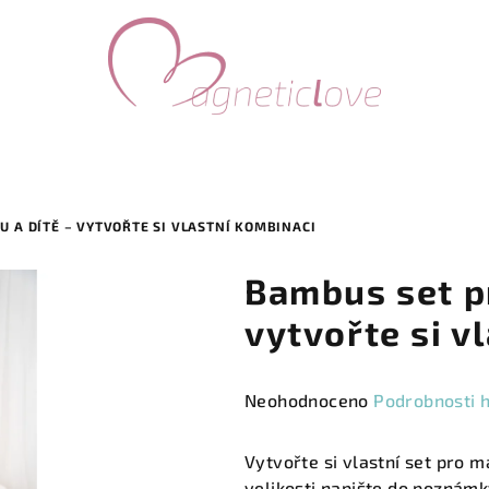
 A DÍTĚ – VYTVOŘTE SI VLASTNÍ KOMBINACI
Bambus set p
vytvořte si v
Průměrné
Neohodnoceno
Podrobnosti 
hodnocení
produktu
Vytvořte si vlastní set pro m
je
velikosti napište do poznámk