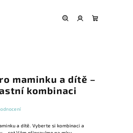
Hledat
Přihlášení
Nákupní
košík
ro maminku a dítě –
lastní kombinaci
hodnocení
aminku a dítě. Vyberte si kombinaci a
y – set Vám připravíme na míru.