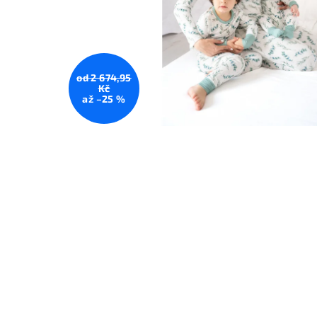
od 2 674,95
Kč
až –25 %