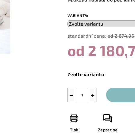
0,0
z
VARIANTA:
5
hvězdiček.
standardní cena:
od 2 674,95
od
2 180,
Měrná
cena:
Zvolte variantu
−
+
Tisk
Zeptat se