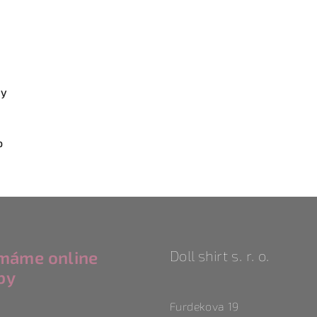
by
o
ímáme online
Doll shirt s. r. o.
by
Furdekova 19