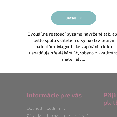
Detail
Dvoudílné rostoucí pyžamo navržené tak, a
rostlo spolu s dítětem díky nastavitelným
patentům. Magnetické zapínání u krku
usnadňuje převlékání. Vyrobeno z kvalitníh
materiálu...
Z
á
Informácie pre vás
Přij
p
plat
a
Obchodní podmínky
Zásady ochrany osobních údajů