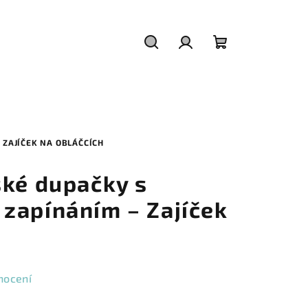
Hledat
Přihlášení
Nákupní
košík
ZAJÍČEK NA OBLÁČCÍCH
ské dupačky s
zapínáním – Zajíček
nocení