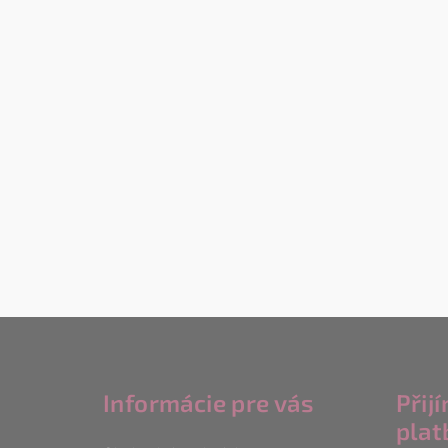
Z
á
Informácie pre vás
Přij
p
plat