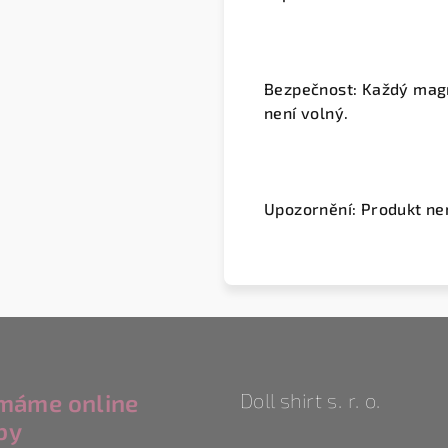
Bezpečnost:
Každý magn
není volný.
Upozornění: Produkt ne
ímáme online
Doll shirt s. r. o.
by