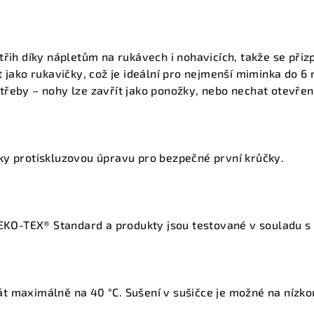
třih
díky nápletům na rukávech i nohavicích, takže se přizp
t jako rukavičky, což je ideální pro nejmenší miminka do
6 
třeby – nohy lze
zavřít jako ponožky
, nebo nechat
otevře
čky
protiskluzovou úpravu
pro bezpečné první krůčky.
EKO-TEX® Standard
a produkty jsou testované v souladu s
át maximálně na
40 °C
. Sušení v sušičce je možné na
nízko