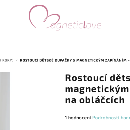
3 ROKY)
/
ROSTOUCÍ DĚTSKÉ DUPAČKY S MAGNETICKÝM ZAPÍNÁNÍM – 
Rostoucí dět
magnetickým 
na obláčcích
Průměrné
1 hodnocení
Podrobnosti hod
hodnocení