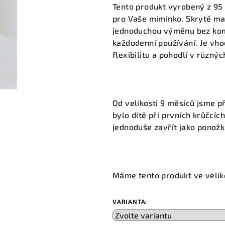
produktu
Tento produkt vyrobený z 95 
je
pro Vaše miminko. Skryté mag
5,0
jednoduchou výměnu bez kom
z
každodenní používání. Je vho
5
flexibilitu a pohodlí v různýc
hvězdiček.
Od velikosti 9 měsíců jsme p
bylo dítě při prvních krůčcíc
jednoduše zavřít jako ponožk
Máme tento produkt ve veliko
VARIANTA: