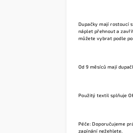
Dupačky mají
rostoucí s
náplet přehnout a zavří
můžete vybrat podle po
Od
9 měsíců
mají dupa
Použitý textil splňuje
O
Péče:
Doporučujeme pr
zapínání
nežehlete
.