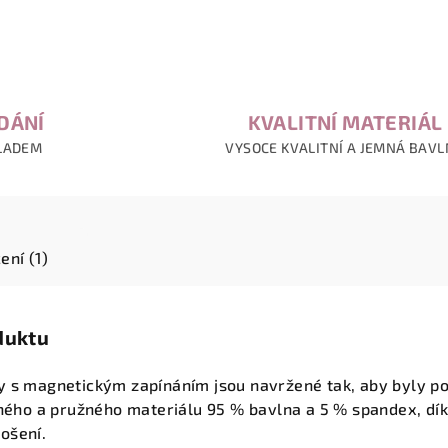
DÁNÍ
KVALITNÍ MATERIÁL
LADEM
VYSOCE KVALITNÍ A JEMNÁ BAV
ení (1)
duktu
y s magnetickým zapínáním jsou navržené tak, aby byly p
mného a pružného materiálu
95 % bavlna a 5 % spandex
, dí
ošení.