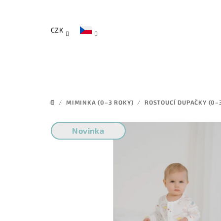
Přejít
na
obsah
CZK
/
MIMINKA (0–3 ROKY)
/
ROSTOUCÍ DUPAČKY (0–
DOMŮ
Novinka