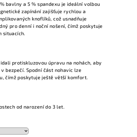
% bavlny a 5 % spandexu je ideální volbou
netické zapínání zajišťuje rychlou a
plikovaných knoflíků, což usnadňuje
dný pro denní i noční nošení, čímž poskytuje
h situacích.
řidali protiskluzovou úpravu na nohách, aby
h v bezpečí. Spodní část nohavic lze
u, čímž poskytuje ještě větší komfort.
stech od narození do 3 let.