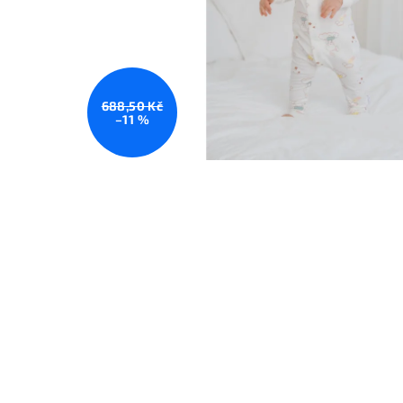
688,50 Kč
–11 %