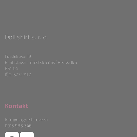
Doll shirt s. r. o.
Furdekova 19
Bratislava - mestská časť Petržalka
851 04
IČO: 57727112
Kontakt
info
@
magneticlove.sk
0915 983 346