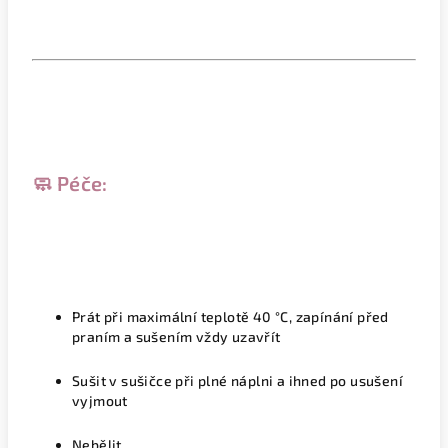
🧼 Péče:
Prát při maximální teplotě 40 °C, zapínání před
praním a sušením vždy uzavřít
Sušit v sušičce při plné náplni a ihned po usušení
vyjmout
Nebělit