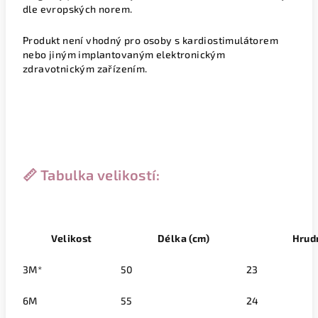
dle evropských norem.
Produkt není vhodný pro osoby s kardiostimulátorem
nebo jiným implantovaným elektronickým
zdravotnickým zařízením.
📏 Tabulka velikostí:
Velikost
Délka (cm)
Hrudn
3M*
50
23
6M
55
24