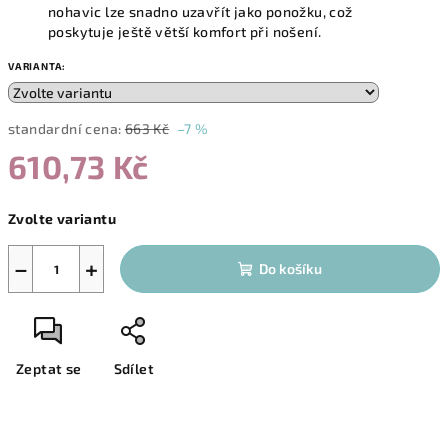
nohavic lze snadno uzavřít jako ponožku, což
poskytuje ještě větší komfort při nošení.
VARIANTA:
standardní cena:
663 Kč
–7 %
610,73 Kč
Měrná
Zvolte variantu
cena:
−
+
Do košíku
Zeptat se
Sdílet