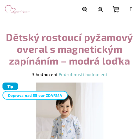
Přejít
na
obsah
Nákupn
Hledat
Přihlášení
Dětský rostoucí pyžamový
košík
overal s magnetickým
zapínáním – modrá loďka
Průměrné
3 hodnocení
Podrobnosti hodnocení
hodnocení
produktu
Tip
je
Doprava nad 55 eur ZDARMA
5,0
z
5
hvězdiček.