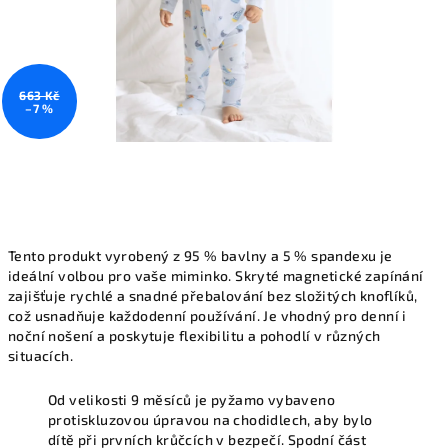
663 Kč
–7 %
Tento produkt vyrobený z 95 % bavlny a 5 % spandexu je
ideální volbou pro vaše miminko. Skryté magnetické zapínání
zajišťuje rychlé a snadné přebalování bez složitých knoflíků,
což usnadňuje každodenní používání. Je vhodný pro denní i
noční nošení a poskytuje flexibilitu a pohodlí v různých
situacích.
Od velikosti 9 měsíců
je pyžamo vybaveno
protiskluzovou úpravou na chodidlech, aby bylo
dítě při prvních krůčcích v bezpečí. Spodní část