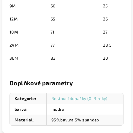
9M
60
25
12M
65
26
18M
71
27
24M
77
28,5
36M
83
30
Doplňkové parametry
Kategorie
:
Rostoucí dupačky (0–3 roky)
barva
:
modra
Material
:
95%bavlna 5% spandex