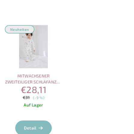
Neuheiten
MITWACHSENER
ZWEITEILIGER SCHLAFANZUG
€28,11
HIRSCH UND BAUM
€31
(–9 %)
Auf Lager
Detail