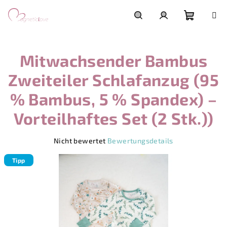
Zum
Inhalt
springen
Warenk
Suchen
Login
Mitwachsender Bambus
Zweiteiler Schlafanzug (95
% Bambus, 5 % Spandex) –
Vorteilhaftes Set (2 Stk.))
Die
Nicht bewertet
Bewertungsdetails
durchschnittliche
Produktbewertung
Tipp
ist
0,0
von
5
Sternen.