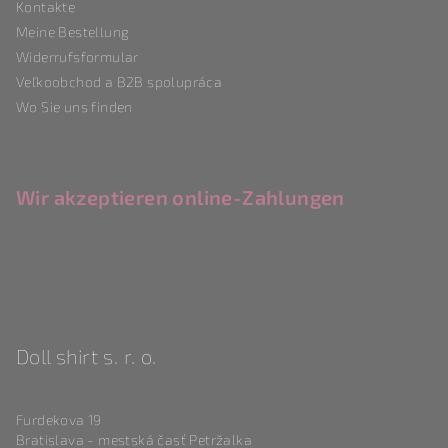
Kontakte
e
Meine Bestellung
Widerrufsformular
Veľkoobchod a B2B spolupráca
Wo Sie uns finden
Wir akzeptieren online-Zahlungen
Doll shirt s. r. o.
Furdekova 19
Bratislava - mestská časť Petržalka