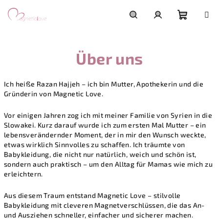
Zum
Inhalt
springen
Warenk
Suchen
Login
Über uns
Ich heiße Razan Hajjeh – ich bin Mutter, Apothekerin und die
Gründerin von
Magnetic Love
.
Vor einigen Jahren zog ich mit meiner Familie von Syrien in die
Slowakei. Kurz darauf wurde ich zum ersten Mal Mutter – ein
lebensverändernder Moment, der in mir den Wunsch weckte,
etwas wirklich Sinnvolles zu schaffen. Ich träumte von
Babykleidung, die nicht nur natürlich, weich und schön ist,
sondern auch praktisch – um den Alltag für Mamas wie mich zu
erleichtern.
Aus diesem Traum entstand
Magnetic Love
– stilvolle
Babykleidung mit cleveren Magnetverschlüssen, die das An-
und Ausziehen schneller, einfacher und sicherer machen.