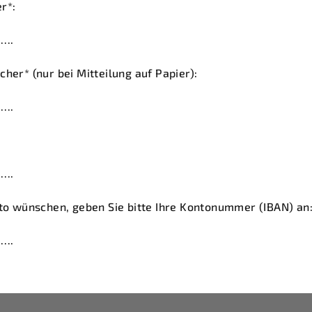
r*:
….
her* (nur bei Mitteilung auf Papier):
….
….
nto wünschen, geben Sie bitte Ihre Kontonummer (IBAN) an
….