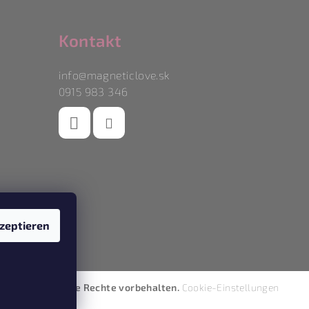
Kontakt
info
@
magneticlove.sk
0915 983 346
zeptieren
agneticlove
. Alle Rechte vorbehalten.
Cookie-Einstellungen