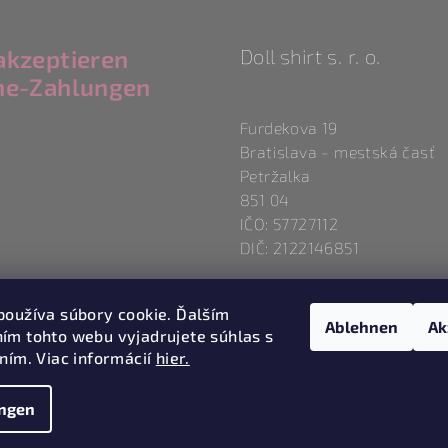
akzeptieren
Doll shirt s. r. o.
ne-Zahlungen
Furdekova 19
Bratislava - mestská časť
Petržalka
851 04
IČO: 57727112
DIČ: 2122146851
používa súbory cookie. Ďalším
Ablehnen
Ak
ím tohto webu vyjadrujete súhlas s
ním. Viac informácií
hier.
ungen
Copyright 2026
M
ändern