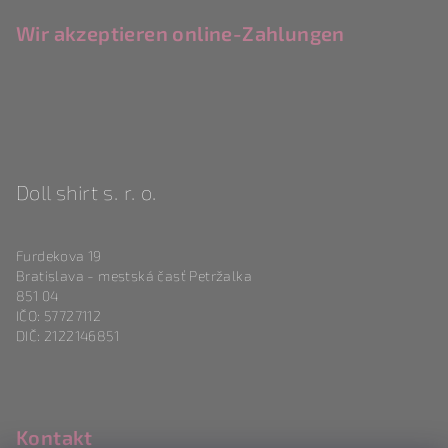
Wir akzeptieren online-Zahlungen
Doll shirt s. r. o.
Furdekova 19
Bratislava - mestská časť Petržalka
851 04
IČO: 57727112
DIČ: 2122146851
Kontakt