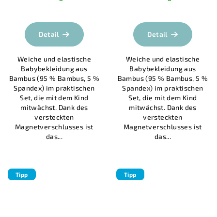
Die
durchschnittlich
Produktbewertu
Detail
Detail
ist
5,0
Weiche und elastische
Weiche und elastische
von
Babybekleidung aus
Babybekleidung aus
5
Bambus (95 % Bambus, 5 %
Bambus (95 % Bambus, 5 %
Sternen.
Spandex) im praktischen
Spandex) im praktischen
Set, die mit dem Kind
Set, die mit dem Kind
mitwächst. Dank des
mitwächst. Dank des
versteckten
versteckten
Magnetverschlusses ist
Magnetverschlusses ist
das...
das...
Tipp
Tipp