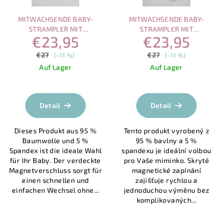
MITWACHSENDE BABY-
MITWACHSENDE BABY-
STRAMPLER MIT
STRAMPLER MIT
€23,95
€23,95
MAGNETVERSCHLUSS –
MAGNETVERSCHLUSS –
MEERESMELODIE
VERSPIELTE HUNDE
€27
€27
(–11 %)
(–11 %)
Auf Lager
Auf Lager
Die
durchschnittlich
Produktbewertu
Detail
Detail
ist
5,0
Dieses Produkt aus 95 %
Tento produkt vyrobený z
von
Baumwolle und 5 %
95 % bavlny a 5 %
5
Spandex ist die ideale Wahl
spandexu je ideální volbou
Sternen.
für Ihr Baby. Der verdeckte
pro Vaše miminko. Skryté
Magnetverschluss sorgt für
magnetické zapínání
einen schnellen und
zajišťuje rychlou a
einfachen Wechsel ohne...
jednoduchou výměnu bez
komplikovaných...