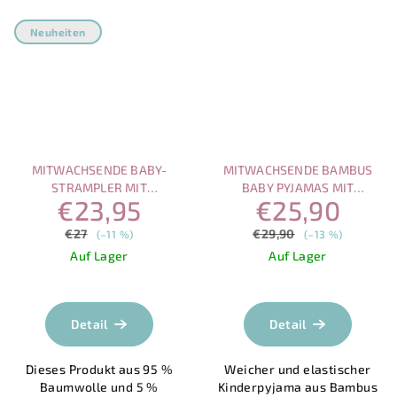
Neuheiten
MITWACHSENDE BABY-
MITWACHSENDE BAMBUS
STRAMPLER MIT
BABY PYJAMAS MIT
€23,95
€25,90
MAGNETVERSCHLUSS –
MAGNETVERSCHLUSS – IGEL
VIOLETTE BLÜMCHEN
IM WALD
€27
€29,90
(–11 %)
(–13 %)
Auf Lager
Auf Lager
Die
durchschnittlich
Produktbewertu
Detail
Detail
ist
5,0
Dieses Produkt aus 95 %
Weicher und elastischer
von
Baumwolle und 5 %
Kinderpyjama aus Bambus
5