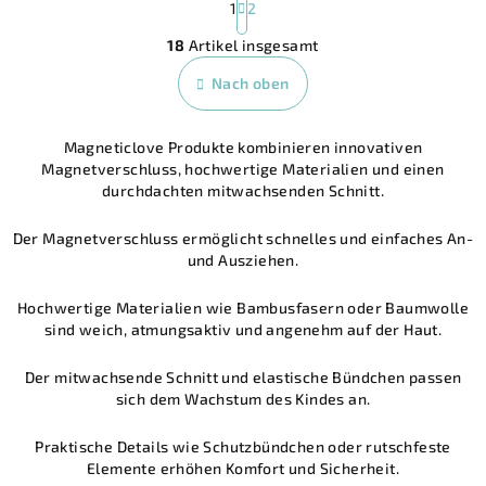
a
1
2
S
g
18
Artikel insgesamt
i
t
n
e
Nach oben
i
u
e
e
r
Magneticlove Produkte kombinieren innovativen
r
u
Magnetverschluss, hochwertige Materialien und einen
n
e
durchdachten mitwachsenden Schnitt.
g
l
e
Der Magnetverschluss ermöglicht schnelles und einfaches An-
m
und Ausziehen.
e
n
Hochwertige Materialien wie Bambusfasern oder Baumwolle
t
sind weich, atmungsaktiv und angenehm auf der Haut.
e
d
Der mitwachsende Schnitt und elastische Bündchen passen
sich dem Wachstum des Kindes an.
e
r
Praktische Details wie Schutzbündchen oder rutschfeste
L
Elemente erhöhen Komfort und Sicherheit.
i