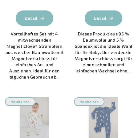
d
Die
Die
durchschnittliche
durchschnittlich
u
Produktbewertung
Produktbewertu
Detail
Detail
k
ist
ist
5,0
5,0
t
Vorteilhaftes Set mit 4
Dieses Produkt aus 95 %
von
von
e
mitwachsenden
Baumwolle und 5 %
5
5
Magneticlove® Stramplern
Spandex ist die ideale Wahl
Sternen.
Sternen.
aus weicher Baumwolle mit
für Ihr Baby. Der verdeckte
Magnetverschluss für
Magnetverschluss sorgt für
einfaches An- und
einen schnellen und
Ausziehen. Ideal für den
einfachen Wechsel ohne...
täglichen Gebrauch ab...
Neuheiten
Neuheiten