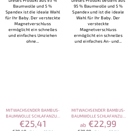
Dieses Produkt aus 95 %
Dieses Produkt besteht aus
von
von
Baumwolle und 5 %
95 % Baumwolle und 5 %
5
5
Spandex ist die ideale Wahl
Spandex und ist die ideale
Sternen.
Sternen.
für Ihr Baby. Der versteckte
Wahl für Ihr Baby. Der
Magnetverschluss
versteckte
ermöglicht ein schnelles
Magnetverschluss
und einfaches Umziehen
ermöglicht ein schnelles
ohne...
und einfaches An- und...
MITWACHSENDER BAMBUS-
MITWACHSENDER BAMBUS-
BAUMWOLLE SCHLAFANZUG
BAUMWOLLE SCHLAFANZUG
€25,41
€22,99
MIT MAGNETVERSCHLUSS –
MIT MAGNETVERSCHLUSS –
ab
BÄRENMOTIV
ELEFANTENMOTIV