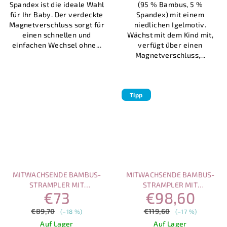
Spandex ist die ideale Wahl
(95 % Bambus, 5 %
Sternen.
für Ihr Baby. Der verdeckte
Spandex) mit einem
Magnetverschluss sorgt für
niedlichen Igelmotiv.
einen schnellen und
Wächst mit dem Kind mit,
einfachen Wechsel ohne...
verfügt über einen
Magnetverschluss,...
Tipp
MITWACHSENDE BAMBUS-
MITWACHSENDE BAMBUS-
STRAMPLER MIT
STRAMPLER MIT
€73
€98,60
MAGNETVERSCHLUSS –
MAGNETVERSCHLUSS –
VORTEILHAFTES SET (3 STK.)
VORTEILHAFTES SET (4 STK.)
€89,70
€119,60
(–18 %)
(–17 %)
Auf Lager
Auf Lager