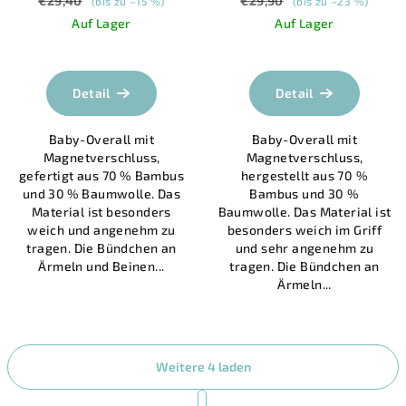
€29,40
€29,90
(bis zu –15 %)
(bis zu –23 %)
Auf Lager
Auf Lager
Die
Die
durchschnittliche
durchschnittlich
Produktbewertung
Produktbewertu
Detail
Detail
ist
ist
5,0
5,0
Baby-Overall mit
Baby-Overall mit
von
von
Magnetverschluss,
Magnetverschluss,
5
5
gefertigt aus 70 % Bambus
hergestellt aus 70 %
Sternen.
Sternen.
und 30 % Baumwolle. Das
Bambus und 30 %
Material ist besonders
Baumwolle. Das Material ist
weich und angenehm zu
besonders weich im Griff
tragen. Die Bündchen an
und sehr angenehm zu
Ärmeln und Beinen...
tragen. Die Bündchen an
Ärmeln...
Weitere 4 laden
P