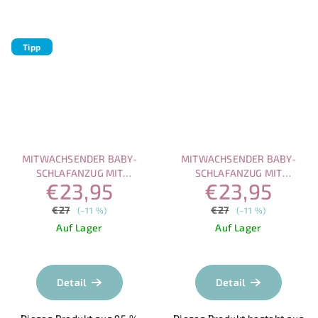
Tipp
MITWACHSENDER BABY-
MITWACHSENDER BABY-
SCHLAFANZUG MIT
SCHLAFANZUG MIT
€23,95
€23,95
MAGNETVERSCHLUSS – REH-
MAGNETVERSCHLUSS, ROSA
UND WALDMUSTER
MIT WEISSEM BÄRCHEN UND H
€27
€27
(–11 %)
(–11 %)
ERZ
Auf Lager
Auf Lager
Die
Die
durchschnittliche
durchschnittlich
Produktbewertung
Produktbewertu
Detail
Detail
ist
ist
4,7
5,0