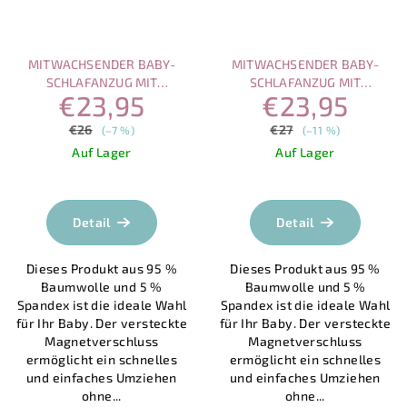
MITWACHSENDER BABY-
MITWACHSENDER BABY-
SCHLAFANZUG MIT
SCHLAFANZUG MIT
€23,95
€23,95
MAGNETVERSCHLUSS –
MAGNETVERSCHLUSS – HASE
BLAUES BOOT
€26
€27
(–7 %)
(–11 %)
Auf Lager
Auf Lager
Die
Die
durchschnittliche
durchschnittlich
Produktbewertung
Produktbewertu
Detail
Detail
ist
ist
5,0
5,0
Dieses Produkt aus 95 %
Dieses Produkt aus 95 %
von
von
Baumwolle und 5 %
Baumwolle und 5 %
5
5
Spandex ist die ideale Wahl
Spandex ist die ideale Wahl
Sternen.
Sternen.
für Ihr Baby. Der versteckte
für Ihr Baby. Der versteckte
Magnetverschluss
Magnetverschluss
ermöglicht ein schnelles
ermöglicht ein schnelles
und einfaches Umziehen
und einfaches Umziehen
ohne...
ohne...