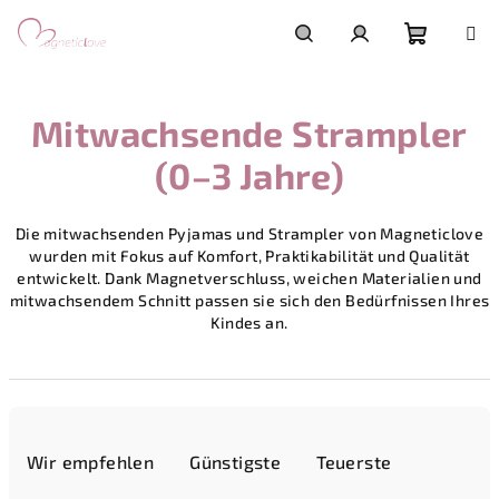
Zum
Inhalt
springen
Warenk
Suchen
Login
Mitwachsende Strampler
(0–3 Jahre)
Die mitwachsenden Pyjamas und Strampler von Magneticlove
wurden mit Fokus auf Komfort, Praktikabilität und Qualität
entwickelt. Dank Magnetverschluss, weichen Materialien und
mitwachsendem Schnitt passen sie sich den Bedürfnissen Ihres
Kindes an.
P
r
Wir empfehlen
Günstigste
Teuerste
o