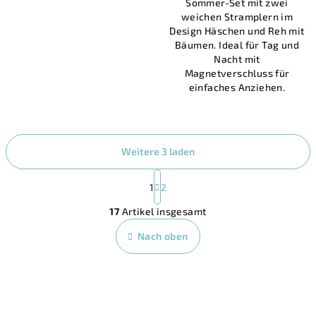
Sommer-Set mit zwei
von
weichen Stramplern im
5
Design Häschen und Reh mit
Sternen.
Bäumen. Ideal für Tag und
Nacht mit
Magnetverschluss für
einfaches Anziehen.
Weitere 3 laden
P
a
1
2
S
g
17
Artikel insgesamt
i
t
n
e
Nach oben
i
u
e
e
r
r
u
n
e
g
l