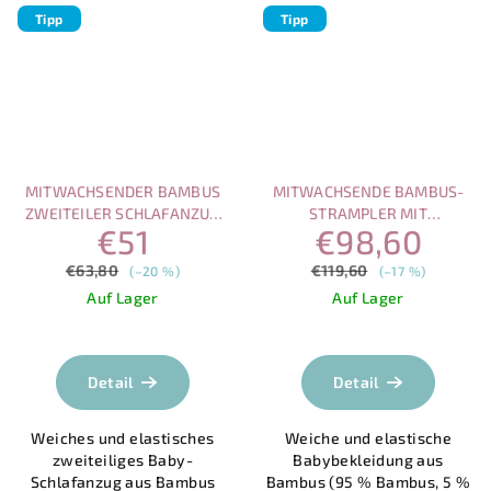
Tipp
Tipp
MITWACHSENDER BAMBUS
MITWACHSENDE BAMBUS-
ZWEITEILER SCHLAFANZUG
STRAMPLER MIT
€51
€98,60
(95 % BAMBUS, 5 %
MAGNETVERSCHLUSS –
SPANDEX) – VORTEILHAFTES
VORTEILHAFTES SET (4 STK.)
€63,80
€119,60
(–20 %)
(–17 %)
SET (2 STK.))
Auf Lager
Auf Lager
Die
durchschnittlich
Produktbewertu
Detail
Detail
ist
5,0
Weiches und elastisches
Weiche und elastische
von
zweiteiliges Baby-
Babybekleidung aus
5
Schlafanzug aus Bambus
Bambus (95 % Bambus, 5 %
Sternen.