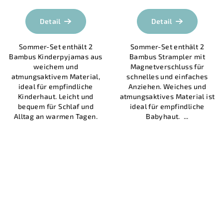
durchschnittliche
Produktbewertung
Detail
Detail
ist
5,0
Sommer-Set enthält 2
Sommer-Set enthält 2
von
Bambus Kinderpyjamas aus
Bambus Strampler mit
5
weichem und
Magnetverschluss für
Sternen.
atmungsaktivem Material,
schnelles und einfaches
ideal für empfindliche
Anziehen. Weiches und
Kinderhaut. Leicht und
atmungsaktives Material ist
bequem für Schlaf und
ideal für empfindliche
Alltag an warmen Tagen.
Babyhaut. ...