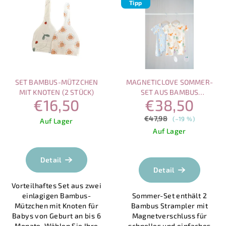
Tipp
i
r
s
t
t
i
e
e
d
r
e
u
SET BAMBUS-MÜTZCHEN
MAGNETICLOVE SOMMER-
r
n
MIT KNOTEN (2 STÜCK)
SET AUS BAMBUS
€16,50
€38,50
STRAMPLERN MIT
P
g
MAGNETVERSCHLUSS
€47,98
r
(–19 %)
Auf Lager
Auf Lager
o
d
Die
durchschnittlich
Detail
u
Produktbewertu
Detail
k
ist
Vorteilhaftes Set aus zwei
5,0
t
einlagigen Bambus-
Sommer-Set enthält 2
von
e
Mützchen mit Knoten für
Bambus Strampler mit
5
Babys von Geburt an bis 6
Magnetverschluss für
Sternen.
Monate. Wählen Sie Ihre
schnelles und einfaches