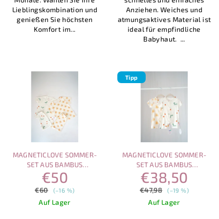
Lieblingskombination und
Anziehen. Weiches und
genießen Sie höchsten
atmungsaktives Material ist
Komfort im...
ideal für empfindliche
Babyhaut. ...
Tipp
MAGNETICLOVE SOMMER-
MAGNETICLOVE SOMMER-
SET AUS BAMBUS
SET AUS BAMBUS
€50
€38,50
KINDERPYJAMAS –
STRAMPLERN MIT
SOMMERSONNE &
MAGNETVERSCHLUSS
€60
€47,98
(–16 %)
(–19 %)
MARIENKÄFER AUF DER
Auf Lager
Auf Lager
WIESE
Die