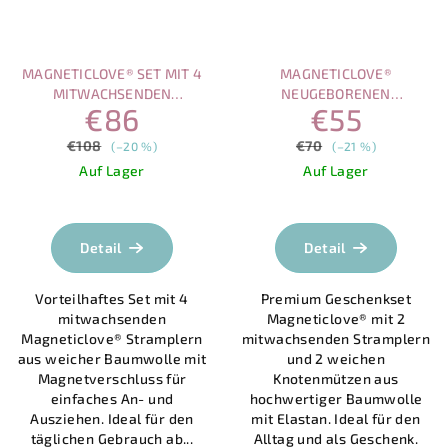
MAGNETICLOVE® SET MIT 4
MAGNETICLOVE®
MITWACHSENDEN
NEUGEBORENEN
€86
€55
STRAMPLERN MIT
GESCHENKSET (0–3
MAGNETVERSCHLUSS
MONATE) | 2 MITWACHSENDE
€108
€70
(–20 %)
(–21 %)
STRAMPLER UND 2
Auf Lager
Auf Lager
KNOTENMÜTZEN
Die
durchschnittliche
Produktbewertung
Detail
Detail
ist
5,0
Vorteilhaftes Set mit 4
Premium Geschenkset
von
mitwachsenden
Magneticlove® mit 2
5
Magneticlove® Stramplern
mitwachsenden Stramplern
Sternen.
aus weicher Baumwolle mit
und 2 weichen
Magnetverschluss für
Knotenmützen aus
einfaches An- und
hochwertiger Baumwolle
Ausziehen. Ideal für den
mit Elastan. Ideal für den
täglichen Gebrauch ab...
Alltag und als Geschenk.