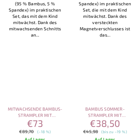
(95 % Bambus, 5 %
Spandex) im praktischen
Spandex) im praktischen
Set, die mit dem Kind
Set, das mit dem Kind
mitwächst. Dank des
mitwächst. Dank des
versteckten
mitwachsenden Schnitts
Magnetverschlusses ist
an...
das...
MITWACHSENDE BAMBUS-
BAMBUS SOMMER-
STRAMPLER MIT
STRAMPLER MIT
€73
€38,50
MAGNETVERSCHLUSS –
MAGNETVERSCHLUSS – SET
VORTEILHAFTES SET (3 STK.)
ELEFANT & BÄR
€89,70
€45,98
(–18 %)
(bis zu –19 %)
Auf Lager
Auf Lager