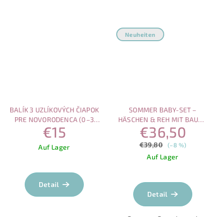
Neuheiten
BALÍK 3 UZLÍKOVÝCH ČIAPOK
SOMMER BABY-SET –
PRE NOVORODENCA (0–3
HÄSCHEN & REH MIT BAUM |
€15
€36,50
MESIACE)
MIT MAGNETVERSCHLUSS
€39,80
(–8 %)
Auf Lager
Auf Lager
Die
durchschnittlich
Detail
Produktbewertu
Detail
ist
5,0