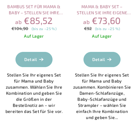
BAMBUS SET FÜR MAMA &
MAMA & BABY SET –
BABY – STELLEN SIE IHRE
STELLEN SIE IHRE EIGENE
€85,52
€73,60
EIGENE KOMBINATION
KOMBINATION ZUSAMMEN
ab
ab
ZUSAMMEN
€104,90
€92
(bis zu –25 %)
(bis zu –25 %)
Auf Lager
Auf Lager
Detail
Detail
Stellen Sie Ihr eigenes Set
Stellen Sie Ihr eigenes Set
für Mama und Baby
für Mama und Baby
zusammen. Wählen Sie Ihre
zusammen. Kombinieren Sie
Kombination und geben Sie
Damen-Schlafanzüge,
die Größen in der
Baby-Schlafanzüge und
Bestellnotiz an – wir
Strampler – wählen Sie
bereiten das Set für Sie vor.
einfach Ihre Kombination
und geben Sie...