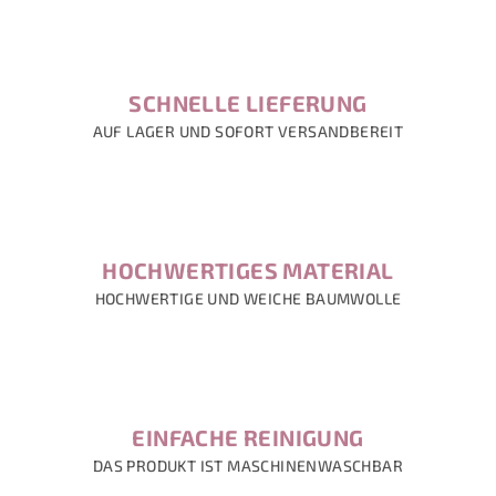
e
m
e
n
SCHNELLE LIEFERUNG
t
AUF LAGER UND SOFORT VERSANDBEREIT
e
d
e
r
L
HOCHWERTIGES MATERIAL
i
HOCHWERTIGE UND WEICHE BAUMWOLLE
s
t
e
EINFACHE REINIGUNG
DAS PRODUKT IST MASCHINENWASCHBAR