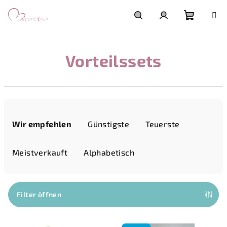
Zum
Inhalt
springen
Warenk
Suchen
Login
Vorteilssets
P
r
Wir empfehlen
Günstigste
Teuerste
o
d
Meistverkauft
Alphabetisch
u
k
t
Filter öffnen
s
L
o