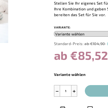
Produktbewertung
Stellen Sie Ihr eigenes Set
ist
Ihre Kombination und geben S
0,0
bereiten das Set für Sie vor.
von
5
VARIANTE:
Sternen.
Standard-Preis:
ab €104,90
ab
€85,5
Verkaufspreis:
Variante wählen
−
+