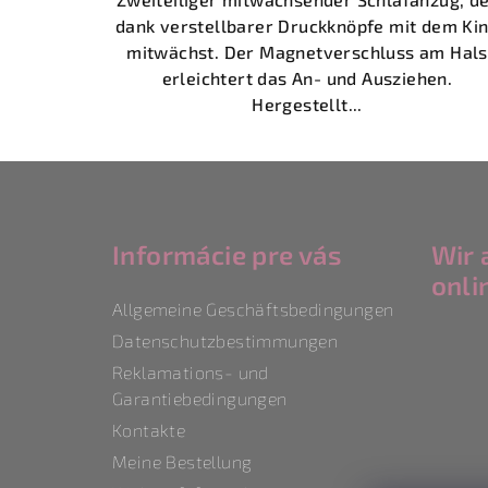
dank verstellbarer Druckknöpfe mit dem Ki
mitwächst. Der Magnetverschluss am Hals
erleichtert das An- und Ausziehen.
Hergestellt...
F
u
Informácie pre vás
Wir 
ß
onli
z
Allgemeine Geschäftsbedingungen
e
Datenschutzbestimmungen
Reklamations- und
i
Garantiebedingungen
l
Kontakte
e
Meine Bestellung