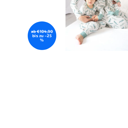
ab €104,90
bis zu –25
%