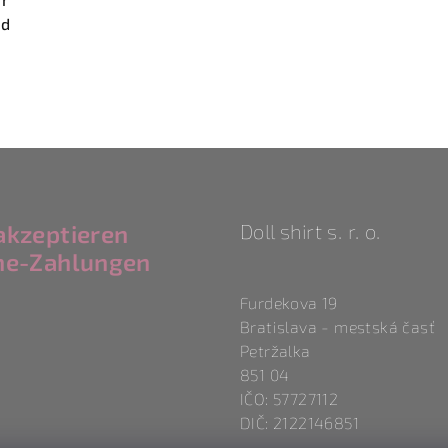
nd
akzeptieren
Doll shirt s. r. o.
ne-Zahlungen
Furdekova 19
Bratislava - mestská časť
Petržalka
851 04
IČO: 57727112
DIČ: 2122146851