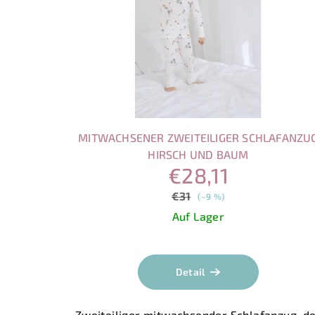
MITWACHSENER ZWEITEILIGER SCHLAFANZU
HIRSCH UND BAUM
€28,11
€31
(–9 %)
Auf Lager
Detail
Zweiteiliger mitwachsender Schlafanzug, d