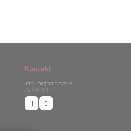
Kontakt
info
@
magneticlove.sk
0915 983 346