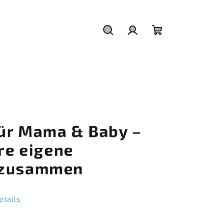
Suchen
Login
Warenkorb
ür Mama & Baby –
hre eigene
 zusammen
tails