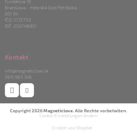
Furdekova 19
Bratislava - mestská časť Petržalka
851 04
IČO: 57727112
DIČ: 2122146851
Kontakt
info
@
magneticlove.sk
0915 983 346
Copyright 2026
Magneticlove
. Alle Rechte vorbehalten.
Cookie-Einstellungen ändern
Erstellt von Shoptet