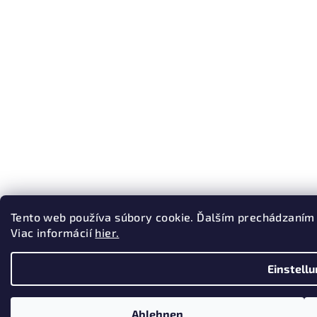
Tento web používa súbory cookie. Ďalším prechádzaním 
Viac informácií
hier.
Einstell
Ablehnen