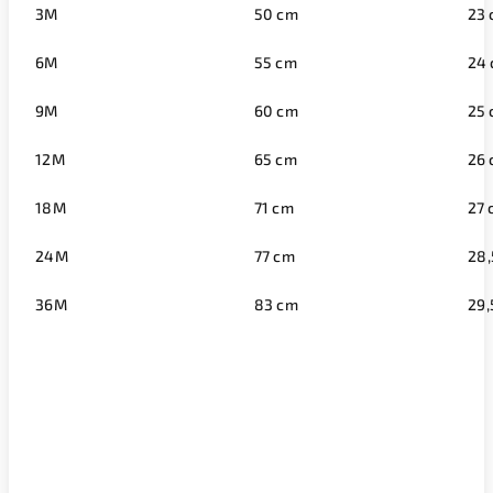
3M
50 cm
23
6M
55 cm
24
9M
60 cm
25
12M
65 cm
26
18M
71 cm
27 
24M
77 cm
28,
36M
83 cm
29,