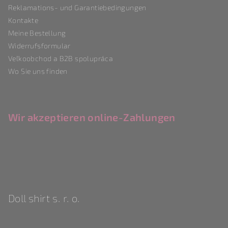
i
Reklamations- und Garantiebedingungen
l
Kontakte
e
Meine Bestellung
Widerrufsformular
Veľkoobchod a B2B spolupráca
Wo Sie uns finden
Wir akzeptieren online-Zahlungen
Doll shirt s. r. o.