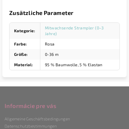
Zusätzliche Parameter
Mitwachsende Strampler (0–3
Kategorie
:
Jahre)
Farbe
:
Rosa
Größe
:
0-36 m
Material
:
95 % Baumwolle, 5 % Elastan
F
u
ß
Informácie pre vás
z
Allgemeine Geschäftsbedingungen
e
Datenschutzbestimmungen