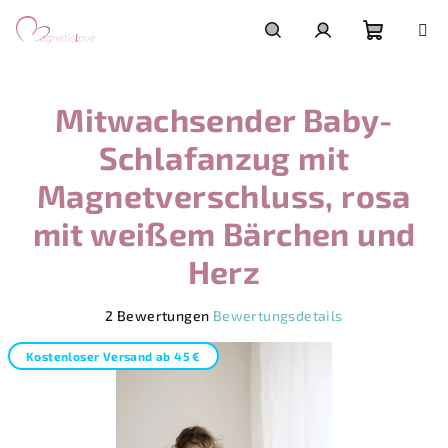
Zum
Inhalt
springen
Warenk
Suchen
Login
Mitwachsender Baby-
Schlafanzug mit
Magnetverschluss, rosa
mit weißem Bärchen und
Herz
Die
2 Bewertungen
Bewertungsdetails
durchschnittliche
Produktbewertung
Kostenloser Versand ab 45 €
ist
5,0
von
5