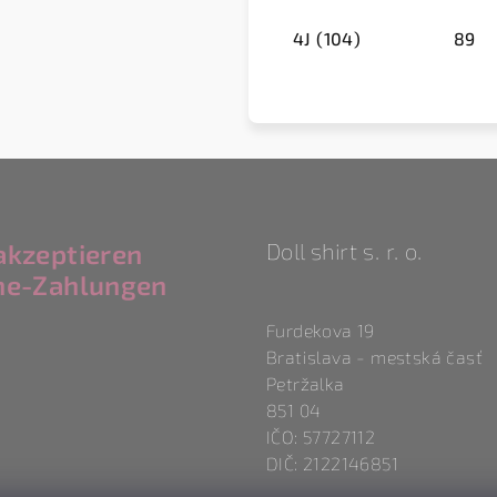
4J (104)
89
akzeptieren
Doll shirt s. r. o.
ne-Zahlungen
Furdekova 19
Bratislava - mestská časť
Petržalka
851 04
IČO: 57727112
DIČ: 2122146851