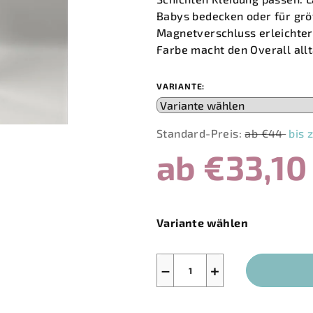
5,0
Babys bedecken oder für grö
von
Magnetverschluss erleichter
5
Farbe macht den Overall allt
Sternen.
VARIANTE:
Standard-Preis:
ab €44
bis 
ab
€33,10
Verkaufspreis:
Variante wählen
−
+