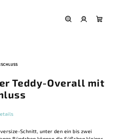
Suchen
Login
Warenkorb
RSCHLUSS
r Teddy-Overall mit
hluss
etails
ersize-Schnitt, unter den ein bis zwei
Lange Bündchen können die Füßchen kleiner