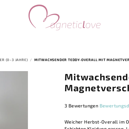
R (0–3 JAHRE)
/
MITWACHSENDER TEDDY-OVERALL MIT MAGNETVE
Mitwachsende
Magnetversc
Die
3 Bewertungen
Bewertungsd
durchschnittliche
Produktbewertung
Weicher Herbst-Overall im Ov
ist
Schichten Kleidung passen. 