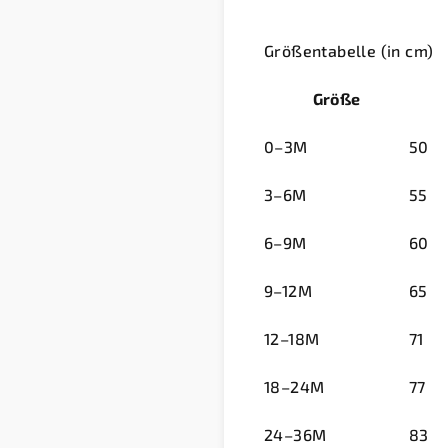
Größentabelle (in cm)
Größe
0–3M
50
3–6M
55
6–9M
60
9–12M
65
12–18M
71
18–24M
77
24–36M
83