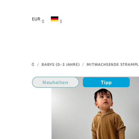
Zum
Inhalt
springen
EUR
/
BABYS (0–3 JAHRE)
/
MITWACHSENDE STRAMPLE
STARTSEITE
Neuheiten
Tipp