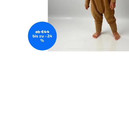
ab €44
bis zu –24
%