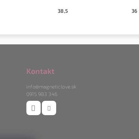
38,5
36
Kontakt
info
@
magneticlove.sk
0915 983 346