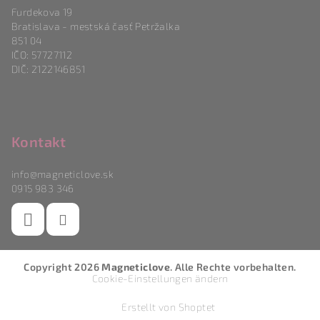
Furdekova 19
Bratislava - mestská časť Petržalka
851 04
IČO: 57727112
DIČ: 2122146851
Kontakt
info
@
magneticlove.sk
0915 983 346
Copyright 2026
Magneticlove
. Alle Rechte vorbehalten.
Cookie-Einstellungen ändern
Erstellt von Shoptet