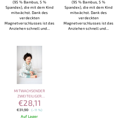
(95 % Bambus, 5 %
(95 % Bambus, 5 %
Sternen.
Spandex), die mit dem Kind
Spandex), die mit dem Kind
mitwächst. Dank des
mitwächst. Dank des
verdeckten
verdeckten
Magnetverschlusses ist das
Magnetverschlusses ist das
Anziehen schnell und...
Anziehen schnell und...
MITWACHSENDER
ZWEITEILIGER
€28,11
BAMBUSPYJAMA –
EUCALYPTUS
€31,90
(–11 %)
Auf Lager