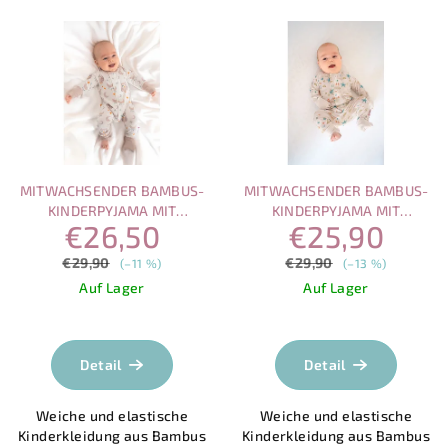
MITWACHSENDER BAMBUS-
MITWACHSENDER BAMBUS-
KINDERPYJAMA MIT
KINDERPYJAMA MIT
€26,50
€25,90
MAGNETVERSCHLUSS –
MAGNETVERSCHLUSS –
SCHLAFENDE EULE
VERSPIELTES MEER
€29,90
€29,90
(–11 %)
(–13 %)
Auf Lager
Auf Lager
Die
durchschnittliche
Produktbewertung
Detail
Detail
ist
4,0
Weiche und elastische
Weiche und elastische
von
Kinderkleidung aus Bambus
Kinderkleidung aus Bambus
5