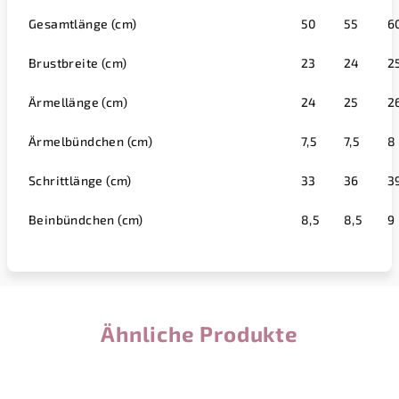
Gesamtlänge (cm)
50
55
6
Brustbreite (cm)
23
24
2
Ärmellänge (cm)
24
25
2
Ärmelbündchen (cm)
7,5
7,5
8
Schrittlänge (cm)
33
36
3
Beinbündchen (cm)
8,5
8,5
9
Ähnliche Produkte