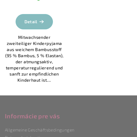
Detail
Mitwachsender
zweiteiliger Kinderpyjama
aus weichem Bambusstoff
(95 % Bambus, 5 % Elastan),
der atmungsaktiv,
temperaturregulierend und
sanft zur empfindlichen
Kinderhaut ist....
F
u
ß
Informácie pre vás
z
Allgemeine Geschäftsbedingungen
e