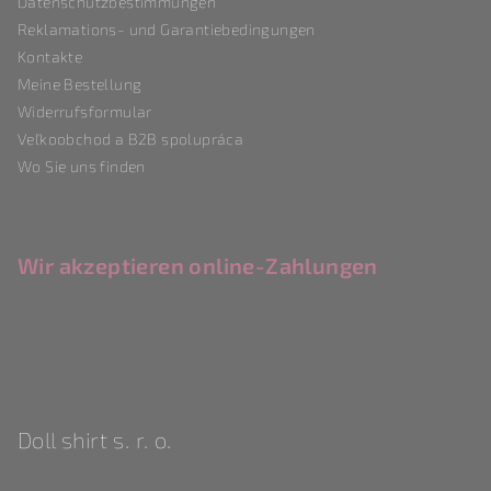
Datenschutzbestimmungen
i
Reklamations- und Garantiebedingungen
l
Kontakte
e
Meine Bestellung
Widerrufsformular
Veľkoobchod a B2B spolupráca
Wo Sie uns finden
Wir akzeptieren online-Zahlungen
Doll shirt s. r. o.