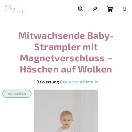
Zum
Inhalt
springen
Warenk
Suchen
Login
Mitwachsende Baby-
Strampler mit
Magnetverschluss –
Häschen auf Wolken
Die
1 Bewertung
Bewertungsdetails
durchschnittliche
Produktbewertung
Neuheiten
ist
5,0
von
5
Sternen.