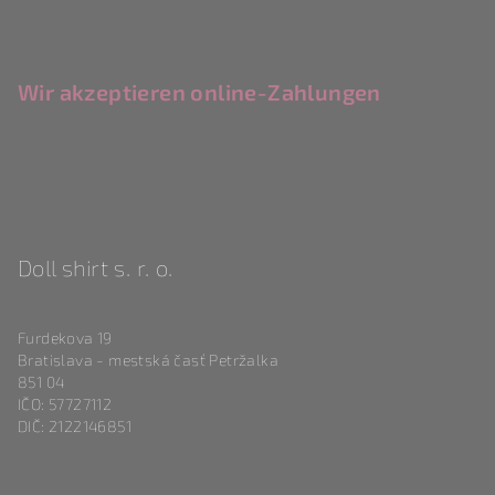
Wir akzeptieren online-Zahlungen
Doll shirt s. r. o.
Furdekova 19
Bratislava - mestská časť Petržalka
851 04
IČO: 57727112
DIČ: 2122146851