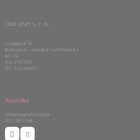
Doll shirt s. r. o.
Furdekova 19
Bratislava - mestská časť Petržalka
851 04
IČO: 57727112
DIČ: 2122146851
Kontakt
info
@
magneticlove.sk
0915 983 346