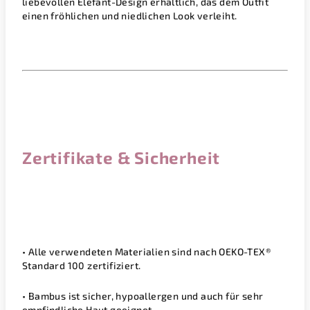
liebevollen
Elefant
-Design erhältlich, das dem Outfit
einen fröhlichen und niedlichen Look verleiht.
Zertifikate & Sicherheit
• Alle verwendeten Materialien sind nach
OEKO-TEX®
Standard 100
zertifiziert.
• Bambus ist sicher, hypoallergen und auch für sehr
empfindliche Haut geeignet.