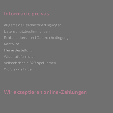
u
ß
Informácie pre vás
z
Allgemeine Geschäftsbedingungen
e
Datenschutzbestimmungen
i
Reklamations- und Garantiebedingungen
l
Kontakte
e
Meine Bestellung
Widerrufsformular
Veľkoobchod a B2B spolupráca
Wo Sie uns finden
Wir akzeptieren online-Zahlungen