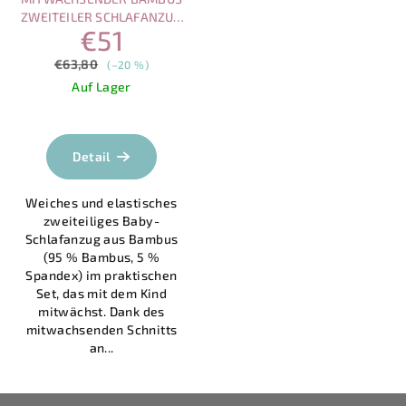
ZWEITEILER SCHLAFANZUG
€51
(95 % BAMBUS, 5 %
SPANDEX) – VORTEILHAFTES
€63,80
(–20 %)
SET (2 STK.))
Auf Lager
Detail
Weiches und elastisches
zweiteiliges Baby-
Schlafanzug aus Bambus
(95 % Bambus, 5 %
Spandex) im praktischen
Set, das mit dem Kind
mitwächst. Dank des
mitwachsenden Schnitts
an...
F