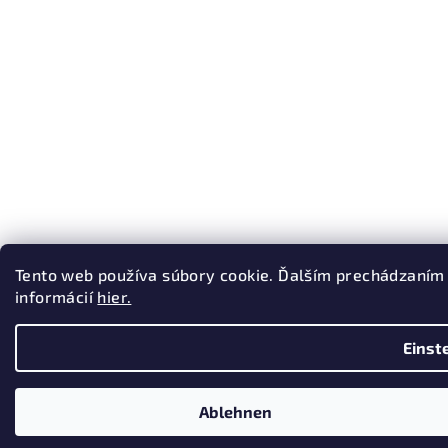
Tento web používa súbory cookie. Ďalším prechádzaním 
informácií
hier.
Einst
Ablehnen