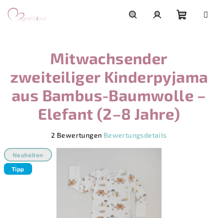
Zum
Inhalt
springen
Warenk
Suchen
Login
Mitwachsender
zweiteiliger Kinderpyjama
aus Bambus-Baumwolle –
Elefant (2–8 Jahre)
Die
2 Bewertungen
Bewertungsdetails
durchschnittliche
Produktbewertung
Neuheiten
ist
Tipp
5,0
von
5
Sternen.