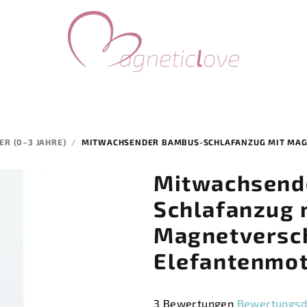
R (0–3 JAHRE)
/
MITWACHSENDER BAMBUS-SCHLAFANZUG MIT MAG
Mitwachsend
Schlafanzug 
Magnetversch
Elefantenmot
Die
3 Bewertungen
Bewertungsd