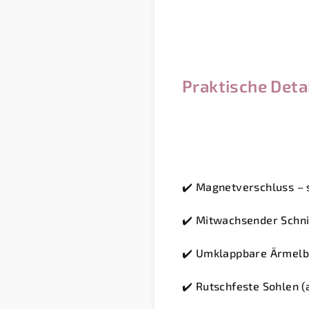
Praktische Detai
✔️ Magnetverschluss – s
✔️ Mitwachsender Schnit
✔️ Umklappbare Ärmelbü
✔️ Rutschfeste Sohlen (