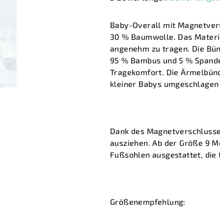
durchschnittliche
Produktbewertung
Baby-Overall mit Magnetvers
ist
30 % Baumwolle. Das Materia
5,0
angenehm zu tragen. Die Bü
von
95 % Bambus und 5 % Spandex
5
Tragekomfort. Die Ärmelbün
Sternen.
kleiner Babys umgeschlagen
Dank des Magnetverschlusses 
ausziehen. Ab der Größe 9 Mo
Fußsohlen ausgestattet, die
Größenempfehlung: