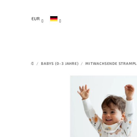
Zum
Inhalt
springen
EUR
/
BABYS (0–3 JAHRE)
/
MITWACHSENDE STRAMPLE
STARTSEITE