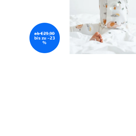
ab €29,90
bis zu –23
%