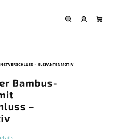
Suchen
Login
Warenkorb
NETVERSCHLUSS – ELEFANTENMOTIV
er Bambus-
mit
luss –
iv
etails