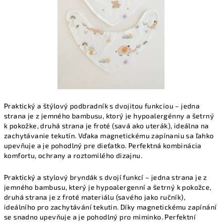
Praktický a štýlový podbradník s dvojitou funkciou – jedna
strana je z jemného bambusu, ktorý je hypoalergénny a šetrný
k pokožke, druhá strana je froté (savá ako uterák), ideálna na
zachytávanie tekutín. Vďaka magnetickému zapínaniu sa ľahko
upevňuje a je pohodlný pre dieťatko. Perfektná kombinácia
komfortu, ochrany a roztomilého dizajnu.
Praktický a stylový bryndák s dvojí funkcí – jedna strana je z
jemného bambusu, který je hypoalergenní a šetrný k pokožce,
druhá strana je z froté materiálu (savého jako ručník),
ideálního pro zachytávání tekutin. Díky magnetickému zapínání
se snadno upevňuje a je pohodlný pro miminko. Perfektní