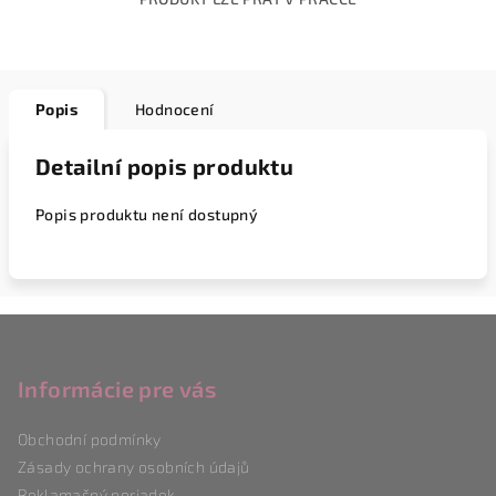
Popis
Hodnocení
Detailní popis produktu
Popis produktu není dostupný
Z
á
p
Informácie pre vás
a
Obchodní podmínky
t
Zásady ochrany osobních údajů
í
Reklamačný poriadok