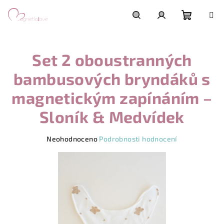
Přejít
na
obsah
Nákupn
Hledat
Přihlášení
Set 2 oboustranných
košík
bambusových bryndáků s
magnetickým zapínáním –
Sloník & Medvídek
Průměrné
Neohodnoceno
Podrobnosti hodnocení
hodnocení
produktu
je
0,0
z
5
hvězdiček.