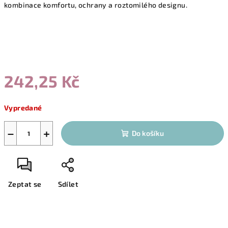
kombinace komfortu, ochrany a roztomilého designu.
242,25 Kč
Měrná
Vypredané
cena:
−
+
Do košíku
Zeptat se
Sdílet