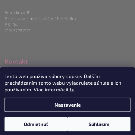
Furdekova 19
Bratislava - mestská časť Petržalka
851 04
IČO: 57727112
Kontakt
info
@
magneticlove.sk
Tento web používa súbory cookie. Ďalším
0915 983 346
prechádzaním tohto webu vyjadrujete súhlas s ich
používaním. Viac informácií
tu
.
Nastavenie
Copyright 2026
Magneticlove
. Všetky práva vyhradené.
Upraviť nastavenie cookies
Odmietnuť
Súhlasím
Vytvoril Shoptet