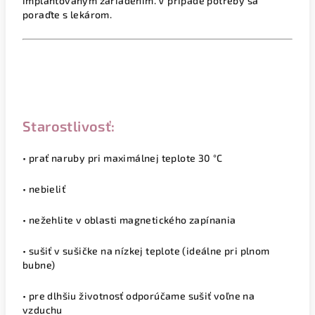
implantovaným zariadením. V prípade potreby sa
poraďte s lekárom.
Starostlivosť:
• prať naruby pri maximálnej teplote 30 °C
• nebie­liť
• nežehlite v oblasti magnetického zapínania
• sušiť v sušičke na nízkej teplote (ideálne pri plnom
bubne)
• pre dlhšiu životnosť odporúčame sušiť voľne na
vzduchu