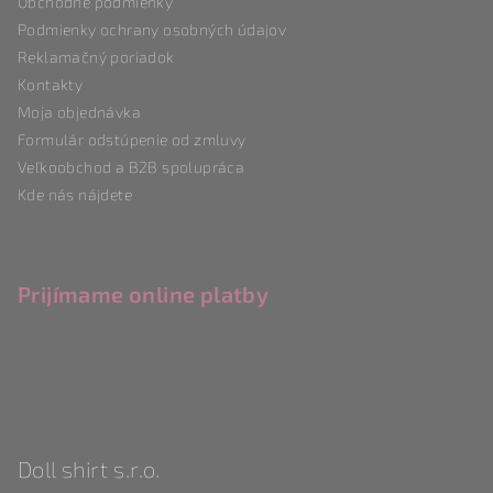
Obchodné podmienky
t
Podmienky ochrany osobných údajov
i
Reklamačný poriadok
e
Kontakty
Moja objednávka
Formulár odstúpenie od zmluvy
Veľkoobchod a B2B spolupráca
Kde nás nájdete
Prijímame online platby
Doll shirt s.r.o.