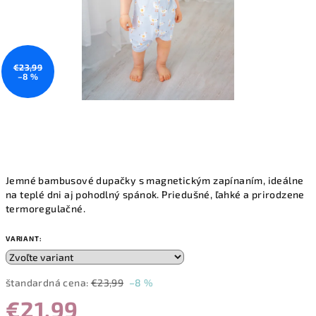
€23,99
–8 %
Jemné bambusové dupačky s magnetickým zapínaním, ideálne
na teplé dni aj pohodlný spánok. Priedušné, ľahké a prirodzene
termoregulačné.
VARIANT:
štandardná cena:
€23,99
–8 %
€21,99