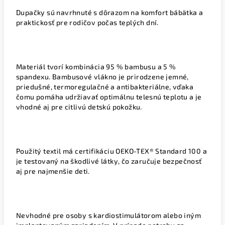
Dupačky sú navrhnuté s dôrazom na komfort bábätka a
praktickosť pre rodičov počas teplých dní.
Materiál tvorí kombinácia 95 % bambusu a 5 %
spandexu. Bambusové vlákno je prirodzene jemné,
priedušné, termoregulačné a antibakteriálne, vďaka
čomu pomáha udržiavať optimálnu telesnú teplotu a je
vhodné aj pre citlivú detskú pokožku.
Použitý textil má certifikáciu OEKO-TEX® Standard 100 a
je testovaný na škodlivé látky, čo zaručuje bezpečnosť
aj pre najmenšie deti.
Nevhodné pre osoby s kardiostimulátorom alebo iným