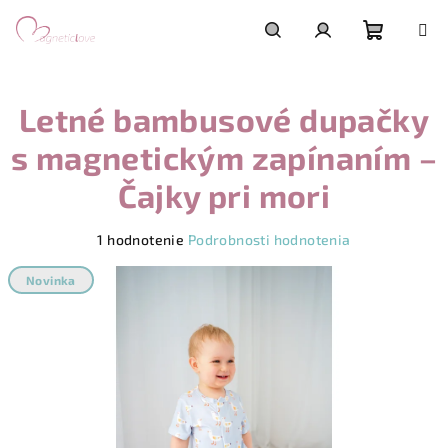
Prejsť
na
obsah
Nákupn
Hľadať
Prihlásenie
Letné bambusové dupačky
košík
s magnetickým zapínaním –
Čajky pri mori
Priemerné
1 hodnotenie
Podrobnosti hodnotenia
hodnotenie
produktu
Novinka
je
5,0
z
5
hviezdičiek.