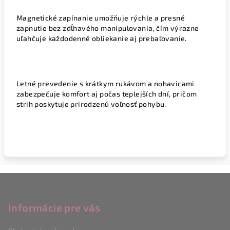
Magnetické zapínanie umožňuje rýchle a presné
zapnutie bez zdĺhavého manipulovania, čím výrazne
uľahčuje každodenné obliekanie aj prebaľovanie.
Letné prevedenie s krátkym rukávom a nohavicami
zabezpečuje komfort aj počas teplejších dní, pričom
strih poskytuje prirodzenú voľnosť pohybu.
Z
á
p
Informácie pre vás
ä