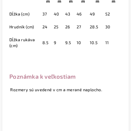
m
m
m
m
m
m
Dĺžka (cm)
37
40
43
46
49
52
Hrudník (cm)
24
25
26
27
28.5
30
Dĺžka rukáva
8.5
9
9.5
10
10.5
11
(cm)
Poznámka k veľkostiam
Rozmery sú uvedené v cm a merané naplocho.