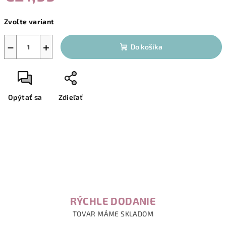
Jednotková
Zvoľte variant
cena:
−
+
Do košíka
Opýtať sa
Zdieľať
RÝCHLE DODANIE
TOVAR MÁME SKLADOM