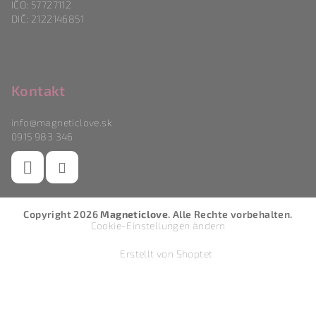
IČO: 57727112
DIČ: 2122146851
Kontakt
info
@
magneticlove.sk
0915 983 346
Copyright 2026
Magneticlove
. Alle Rechte vorbehalten.
Cookie-Einstellungen ändern
Erstellt von Shoptet