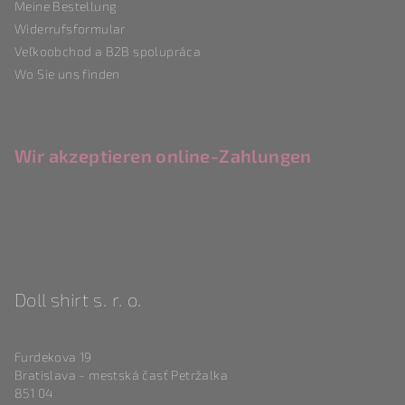
e
Meine Bestellung
Widerrufsformular
Veľkoobchod a B2B spolupráca
Wo Sie uns finden
Wir akzeptieren online-Zahlungen
Doll shirt s. r. o.
Furdekova 19
Bratislava - mestská časť Petržalka
851 04