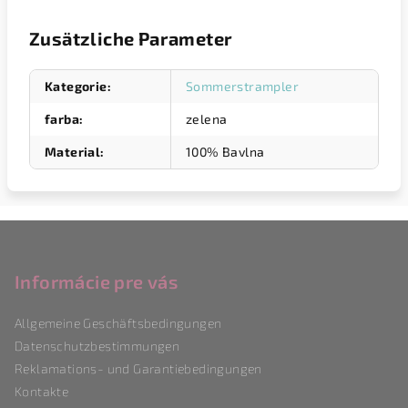
Zusätzliche Parameter
Kategorie
:
Sommerstrampler
farba
:
zelena
Material
:
100% Bavlna
F
u
ß
Informácie pre vás
z
Allgemeine Geschäftsbedingungen
e
Datenschutzbestimmungen
i
Reklamations- und Garantiebedingungen
l
Kontakte