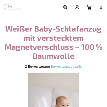
Zum
Inhalt
springen
Warenk
Suchen
Login
Weißer Baby-Schlafanzug
mit verstecktem
Magnetverschluss – 100 %
Baumwolle
Die
2 Bewertungen
Bewertungsdetails
durchschnittliche
Produktbewertung
ist
5,0
von
5
Sternen.