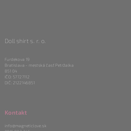
Doll shirt s. r. o.
Furdekova 19
Bratislava - mestská časť Petržalka
851 04
IČO: 57727112
DIČ: 2122146851
Kontakt
info
@
magneticlove.sk