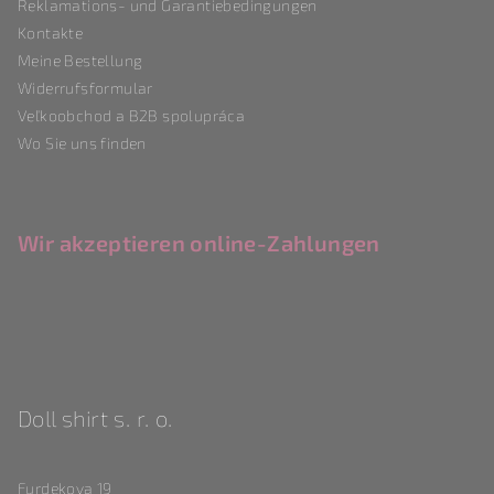
Reklamations- und Garantiebedingungen
l
Kontakte
e
Meine Bestellung
Widerrufsformular
Veľkoobchod a B2B spolupráca
Wo Sie uns finden
Wir akzeptieren online-Zahlungen
Doll shirt s. r. o.
Furdekova 19