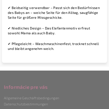
✔
Beidseitig verwendbar
– Passt sich den Bedürfnissen
des Babys an – weiche Seite für den Alltag, saugfähige
Seite für größere Missgeschicke.
✔
Niedliches Design
– Das Elefantenmotiv erfreut
sowohl Mama als auch Baby.
✔
Pflegeleicht
– Waschmaschinenfest, trocknet schnell
und bleibt angenehm weich.
F
u
ß
Informácie pre vás
z
Allgemeine Geschäftsbedingungen
e
Datenschutzbestimmungen
i