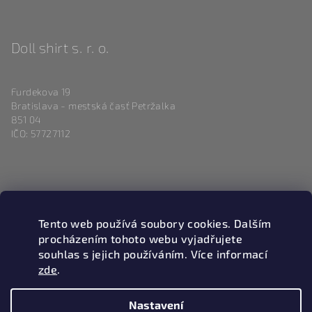
Doll shirt s. r. o.
Furdekova 19
Bratislava - mestská časť Petržalka
851 04
IČO: 57727112
Kontakt
Tento web používá soubory cookies. Dalším
info
@
magneticlove.sk
procházením tohoto webu vyjadřujete
0915 983 346
souhlas s jejich používáním. Více informací
zde
.
Nastavení