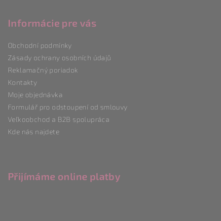
á
p
Informácie pre vás
a
Obchodní podmínky
t
Zásady ochrany osobních údajů
í
Reklamačný poriadok
Kontakty
Moje objednávka
Formulář pro odstoupení od smlouvy
Veľkoobchod a B2B spolupráca
Kde nás najdete
Přijímáme online platby