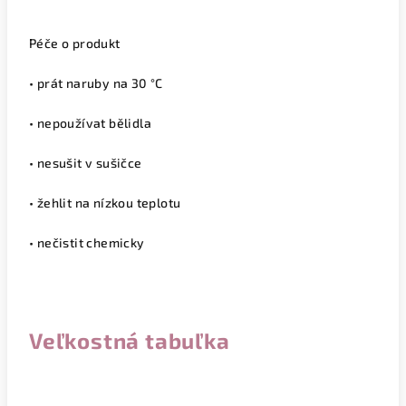
Péče o produkt
• prát naruby na 30 °C
• nepoužívat bělidla
• nesušit v sušičce
• žehlit na nízkou teplotu
• nečistit chemicky
Veľkostná tabuľka