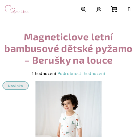
Přejít
na
obsah
Nákupn
Hledat
Přihlášení
Magneticlove letní
košík
bambusové dětské pyžamo
– Berušky na louce
Průměrné
1 hodnocení
Podrobnosti hodnocení
hodnocení
produktu
Novinka
je
5,0
z
5
hvězdiček.