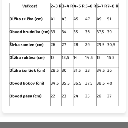
Veľkosť
2–3 R
3–4 R
4–5 R
5–6 R
6–7 R
7–8 R
Dĺžka trička (cm)
41
43
45
47
49
51
Obvod hrudníka (cm)
33
34
35
36
37,5
39
Šírka ramien (cm)
26
27
28
29
29,5
30,5
Dĺžka rukáva (cm)
13
13,5
14
14,5
15
15,5
Dĺžka šortiek (cm)
28,5
30
31,5
33
34,5
36
Obvod bokov (cm)
34,5
35,5
36,5
37,5
38,5
40
Obvod pása (cm)
22
23
24
25
26
27
Z