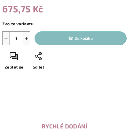
675,75 Kč
Měrná
Zvolte variantu
cena:
−
+
Do košíku
Zeptat se
Sdílet
RYCHLÉ DODÁNÍ