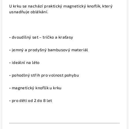
U krku se nachází praktický magnetický knoflík, který
usnadňuje oblékání.
• dvoudílný set – tričko a kraťasy
• jemný a prodyšný bambusový materiál
• ideální na léto
• pohodlný střih pro volnost pohybu
• magnetický knoflík u krku
• pro děti od 2 do 8 let