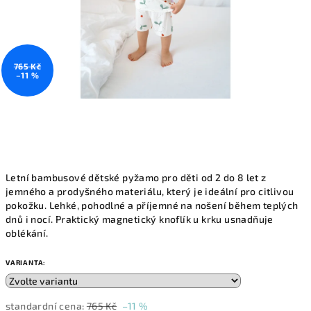
765 Kč
–11 %
Letní bambusové dětské pyžamo pro děti od 2 do 8 let z
jemného a prodyšného materiálu, který je ideální pro citlivou
pokožku. Lehké, pohodlné a příjemné na nošení během teplých
dnů i nocí. Praktický magnetický knoflík u krku usnadňuje
oblékání.
VARIANTA:
standardní cena:
765 Kč
–11 %