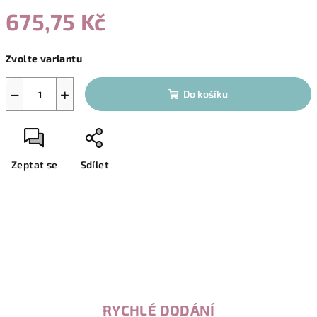
675,75 Kč
Měrná
Zvolte variantu
cena:
−
+
Do košíku
Zeptat se
Sdílet
RYCHLÉ DODÁNÍ