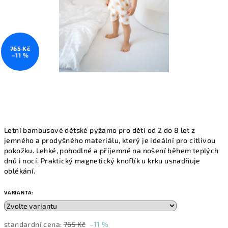
765 Kč
–11 %
Letní bambusové dětské pyžamo pro děti od 2 do 8 let z
jemného a prodyšného materiálu, který je ideální pro citlivou
pokožku. Lehké, pohodlné a příjemné na nošení během teplých
dnů i nocí. Praktický magnetický knoflík u krku usnadňuje
oblékání.
VARIANTA:
standardní cena:
765 Kč
–11 %