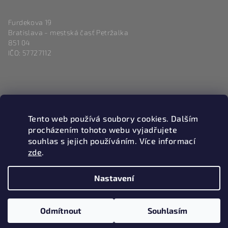
Furdekova 19
Bratislava - mestská časť Petržalka
851 04
IČO: 57727112
Kontakt
Tento web používá soubory cookies. Dalším
info
@
magneticlove.sk
procházením tohoto webu vyjadřujete
0915 983 346
souhlas s jejich používáním. Více informací
zde
.
Nastavení
Copyright 2026
Magneticlove
. Všechna práva vyhrazena.
Upravit nastavení cookies
Odmítnout
Souhlasím
Vytvořil Shoptet