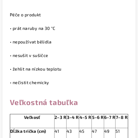
Péče o produkt
• prát naruby na 30 °C
• nepoužívat bělidla
• nesušit v sušičce
• žehlit na nízkou teplotu
• nečistit chemicky
Veľkostná tabuľka
Veľkosť
2–3 R
3–4 R
4–5 R
5–6 R
6–7 R
7–8 R
Dĺžka trička (cm)
41
43
45
47
49
51