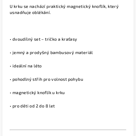
U krku se nachází praktický magnetický knoflík, který
usnadňuje oblékání.
• dvoudílný set – tričko a kraťasy
• jemný a prodyšný bambusový materiál
• ideální na léto
• pohodlný střih pro volnost pohybu
• magnetický knoflík u krku
• pro děti od 2 do 8 let