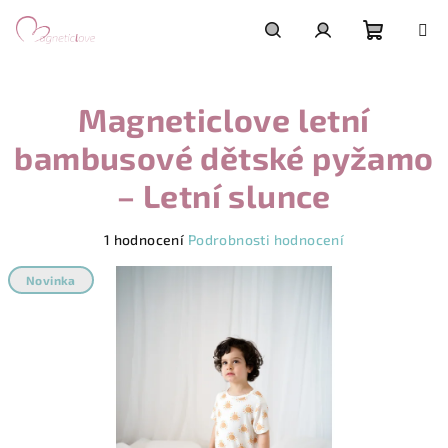
Přejít
na
obsah
Nákupn
Hledat
Přihlášení
Magneticlove letní
košík
bambusové dětské pyžamo
– Letní slunce
Průměrné
1 hodnocení
Podrobnosti hodnocení
hodnocení
produktu
Novinka
je
5,0
z
5
hvězdiček.