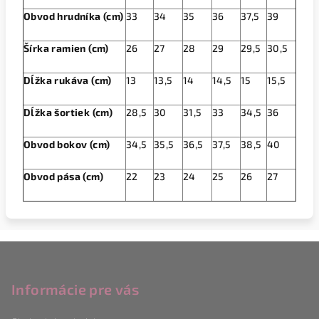
Obvod hrudníka (cm)
33
34
35
36
37,5
39
Šírka ramien (cm)
26
27
28
29
29,5
30,5
Dĺžka rukáva (cm)
13
13,5
14
14,5
15
15,5
Dĺžka šortiek (cm)
28,5
30
31,5
33
34,5
36
Obvod bokov (cm)
34,5
35,5
36,5
37,5
38,5
40
Obvod pása (cm)
22
23
24
25
26
27
Z
á
p
Informácie pre vás
a