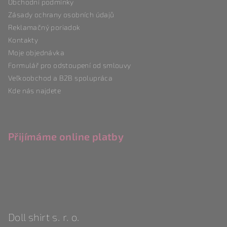
Obchodní podmínky
t
Zásady ochrany osobních údajů
í
Reklamačný poriadok
Kontakty
Moje objednávka
Formulář pro odstoupení od smlouvy
Veľkoobchod a B2B spolupráca
Kde nás najdete
Přijímáme online platby
Doll shirt s. r. o.