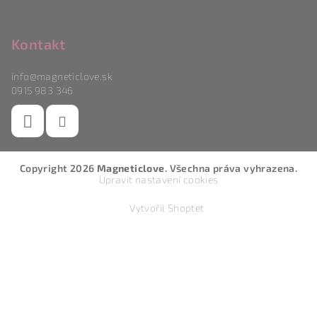
Kontakt
info
@
magneticlove.sk
0915 983 346
Copyright 2026
Magneticlove
. Všechna práva vyhrazena.
Upravit nastavení cookies
Vytvořil Shoptet