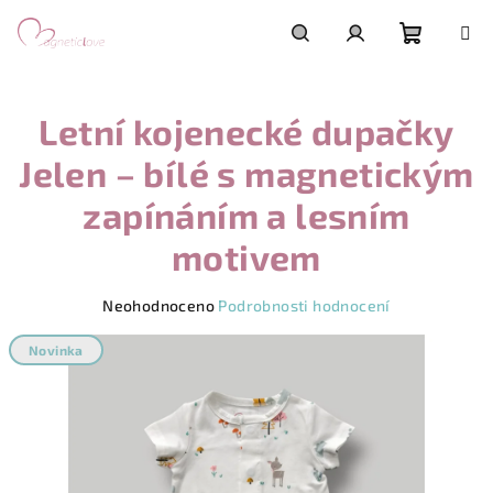
Přejít
na
obsah
Nákupn
Hledat
Přihlášení
Letní kojenecké dupačky
košík
Jelen – bílé s magnetickým
zapínáním a lesním
motivem
Průměrné
Neohodnoceno
Podrobnosti hodnocení
hodnocení
produktu
Novinka
je
0,0
z
5
hvězdiček.