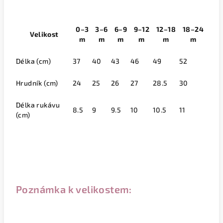
0–3
3–6
6–9
9–12
12–18
18–24
Velikost
m
m
m
m
m
m
Délka (cm)
37
40
43
46
49
52
Hrudník (cm)
24
25
26
27
28.5
30
Délka rukávu
8.5
9
9.5
10
10.5
11
(cm)
Poznámka k velikostem: