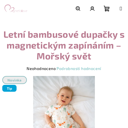
Přejít
na
obsah
Nákupn
Hledat
Přihlášení
Letní bambusové dupačky s
košík
magnetickým zapínáním –
Mořský svět
Průměrné
Neohodnoceno
Podrobnosti hodnocení
hodnocení
produktu
Novinka
je
Tip
0,0
z
5
hvězdiček.