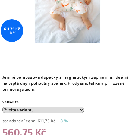
611,75 Kč
–8 %
Jemné bambusové dupačky s magnetickým zapínáním, ideální
na teplé dny i pohodlný spánek. Prodyšné, lehké a přirozeně
termoregulační.
VARIANTA:
standardní cena:
611,75 Kč
–8 %
560,75 Kč