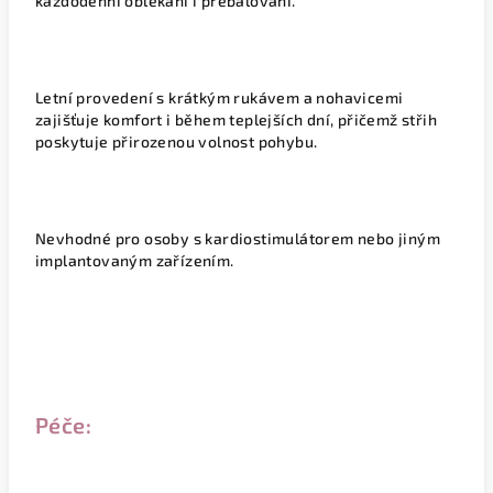
každodenní oblékání i přebalování.
Letní provedení s krátkým rukávem a nohavicemi
zajišťuje komfort i během teplejších dní, přičemž střih
poskytuje přirozenou volnost pohybu.
Nevhodné pro osoby s kardiostimulátorem nebo jiným
implantovaným zařízením.
Péče: