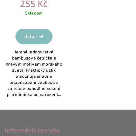
255 Kč
Skladom
Detail
Jemná jednovrstvá
bambusová čepička s
hravým motivem mořského
světa. Praktický uzlík
umožňuje snadné
přizpůsobení velikosti a
zajišťuje pohodlné nošení
pro miminka od narození...
Z
á
p
Informácie pre vás