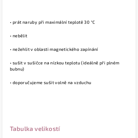
• prát naruby při maximální teplotě 30 °C
• nebělit
• nežehlit v oblasti magnetického zapínání
• sušit v sušičce na nízkou teplotu (ideálně při plném
bubnu)
• doporučujeme sušit volně na vzduchu
Tabulka velikostí