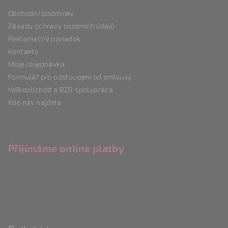
a
Obchodní podmínky
t
Zásady ochrany osobních údajů
í
Reklamačný poriadok
Kontakty
Moje objednávka
Formulář pro odstoupení od smlouvy
Veľkoobchod a B2B spolupráca
Kde nás najdete
Přijímáme online platby