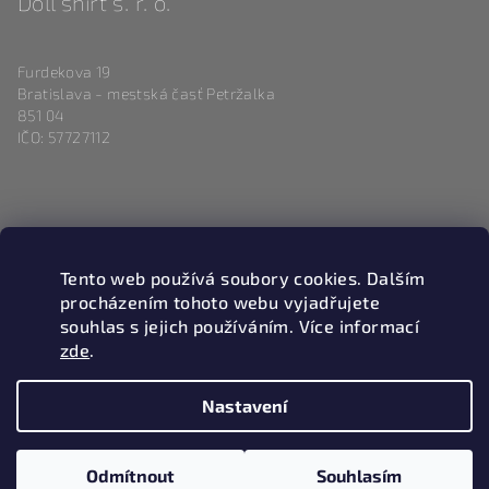
Doll shirt s. r. o.
Furdekova 19
Bratislava - mestská časť Petržalka
851 04
IČO: 57727112
Kontakt
Tento web používá soubory cookies. Dalším
info
@
magneticlove.sk
procházením tohoto webu vyjadřujete
0915 983 346
souhlas s jejich používáním. Více informací
zde
.
Nastavení
Copyright 2026
Magneticlove
. Všechna práva vyhrazena.
Upravit nastavení cookies
Odmítnout
Souhlasím