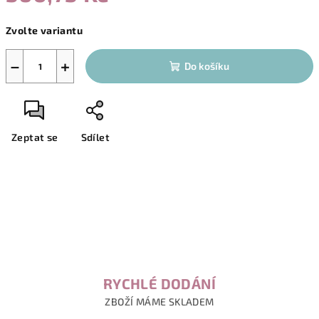
Měrná
Zvolte variantu
cena:
−
+
Do košíku
Zeptat se
Sdílet
RYCHLÉ DODÁNÍ
ZBOŽÍ MÁME SKLADEM