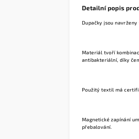
Detailní popis pro
Dupačky jsou navrženy 
Materiál tvoří kombina
antibakteriální, díky č
Použitý textil má certi
Magnetické zapínání um
přebalování.