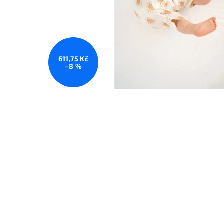
611,75 Kč
–8 %