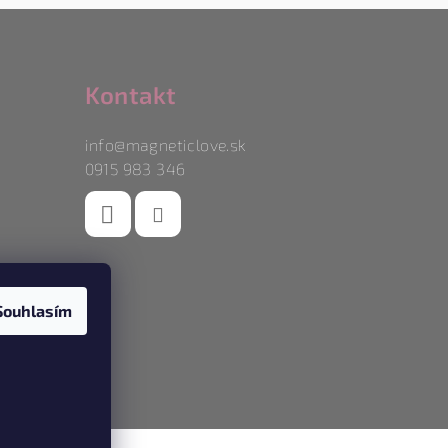
Kontakt
info
@
magneticlove.sk
0915 983 346
Souhlasím