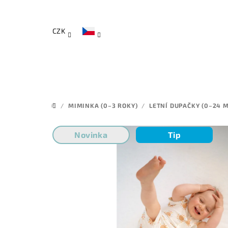
Přejít
na
obsah
CZK
/
MIMINKA (0–3 ROKY)
/
LETNÍ DUPAČKY (0–24 M
DOMŮ
Novinka
Tip