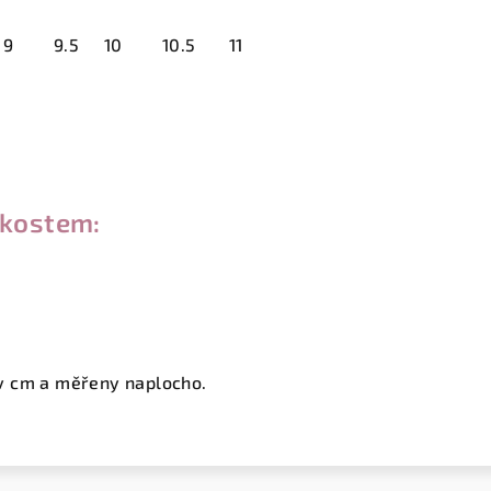
9
9.5
10
10.5
11
ikostem:
v cm a měřeny naplocho.