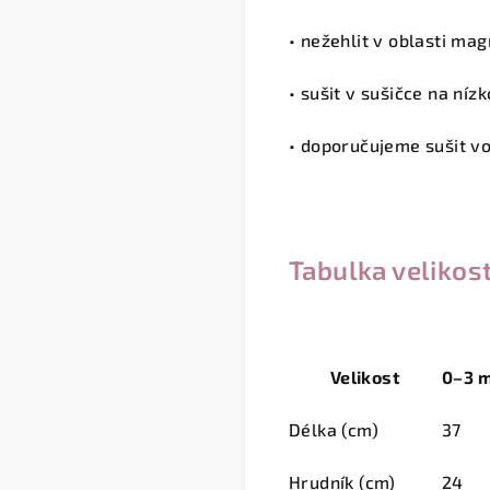
• nežehlit v oblasti ma
• sušit v sušičce na níz
• doporučujeme sušit v
Tabulka velikost
Velikost
0–3 
Délka (cm)
37
Hrudník (cm)
24