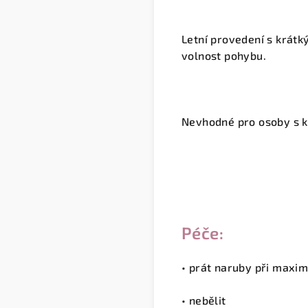
Letní provedení s krátk
volnost pohybu.
Nevhodné pro osoby s k
Péče:
• prát naruby při maxim
• nebělit