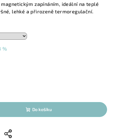
magnetickým zapínáním, ideální na teplé
šné, lehké a přirozeně termoregulační.
8 %
Do košíku