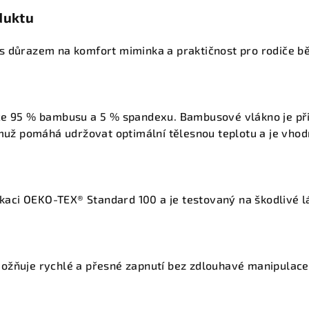
duktu
s důrazem na komfort miminka a praktičnost pro rodiče bě
ce 95 % bambusu a 5 % spandexu. Bambusové vlákno je př
emuž pomáhá udržovat optimální tělesnou teplotu a je vhodn
fikaci OEKO-TEX® Standard 100 a je testovaný na škodlivé l
ožňuje rychlé a přesné zapnutí bez zdlouhavé manipulace,