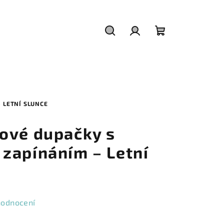
Hledat
Přihlášení
Nákupní
košík
 LETNÍ SLUNCE
ové dupačky s
zapínáním – Letní
hodnocení