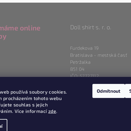
ímáme online
Doll shirt s. r. o.
by
Furdekova 19
Bratislava - mestská časť
Petržalka
851 04
IČO: 57727112
Odmítnout
 web používá soubory cookies.
m procházením tohoto webu
ujete souhlas s jejich
váním. Více informací
zde
.
í