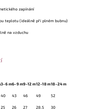
gnetického zapínání
kou teplotu (ideálně při plném bubnu)
olně na vzduchu
í
m
3–6 m
6–9 m
9–12 m
12–18 m
18–24 m
40
43
46
49
52
25
26
27
28.5
30