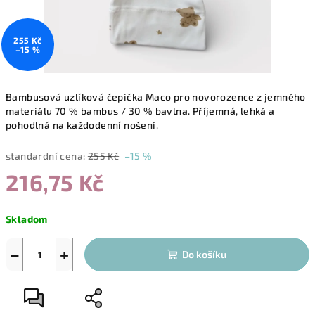
255 Kč
–15 %
Bambusová uzlíková čepička
Maco
pro novorozence z jemného
materiálu
70 % bambus / 30 % bavlna
. Příjemná, lehká a
pohodlná na každodenní nošení.
standardní cena:
255 Kč
–15 %
216,75 Kč
Měrná
Skladom
cena:
−
+
Do košíku