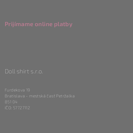
Prijímame online platby
Doll shirt s.r.o.
Furdekova 19
Bratislava - mestská časť Petržalka
851 04
IČO: 57727112