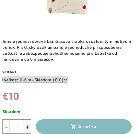
Jemná jednovrstvová bambusová čiapka s roztomilým motívom
lienok. Praktický uzlík umožňuje jednoduché prispôsobenie
veľkosti a zabezpečuje pohodlné nosenie pre bábätká od
narodenia do 6 mesiacov.
VARIANT:
€10
Jednotková
Skladom
cena:
−
+
Do košíka