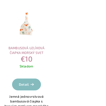
BAMBUSOVÁ UZLÍKOVÁ
ČIAPKA MORSKÝ SVET
€10
Skladom
Detail
Jemná jednovrstvová
bambusová čiapka s
hravým motívom morského