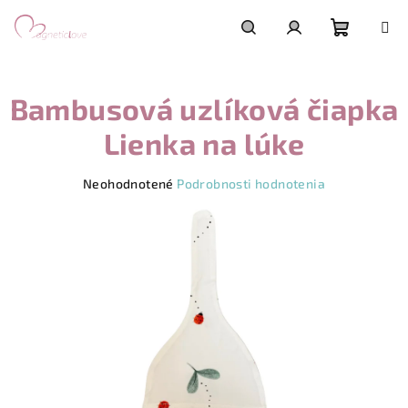
Prejsť
na
obsah
Nákupn
Hľadať
Prihlásenie
Bambusová uzlíková čiapka
košík
Lienka na lúke
Priemerné
Neohodnotené
Podrobnosti hodnotenia
hodnotenie
produktu
je
0,0
z
5
hviezdičiek.