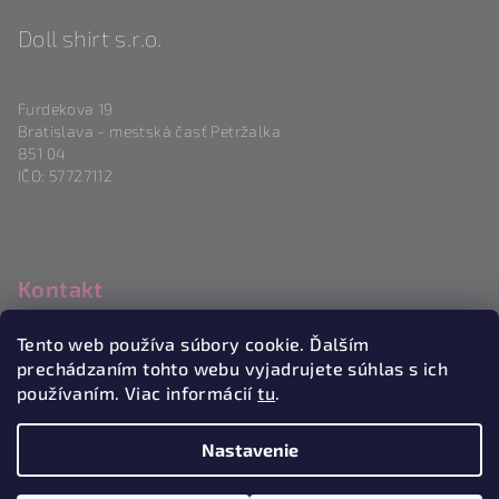
Doll shirt s.r.o.
Furdekova 19
Bratislava - mestská časť Petržalka
851 04
IČO: 57727112
Kontakt
info
@
magneticlove.sk
Tento web používa súbory cookie. Ďalším
0915 983 346
prechádzaním tohto webu vyjadrujete súhlas s ich
používaním. Viac informácií
tu
.
Nastavenie
Copyright 2026
Magneticlove
. Všetky práva vyhradené.