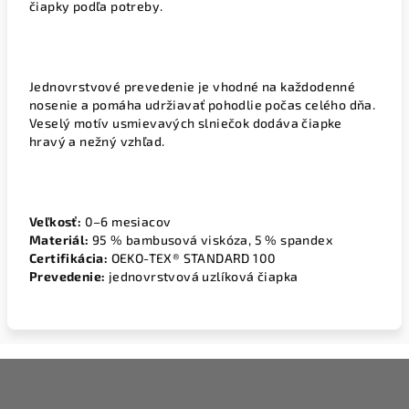
čiapky podľa potreby.
Jednovrstvové prevedenie je vhodné na každodenné
nosenie a pomáha udržiavať pohodlie počas celého dňa.
Veselý motív usmievavých slniečok dodáva čiapke
hravý a nežný vzhľad.
Veľkosť:
0–6 mesiacov
Materiál:
95 % bambusová viskóza, 5 % spandex
Certifikácia:
OEKO-TEX® STANDARD 100
Prevedenie:
jednovrstvová uzlíková čiapka
Z
á