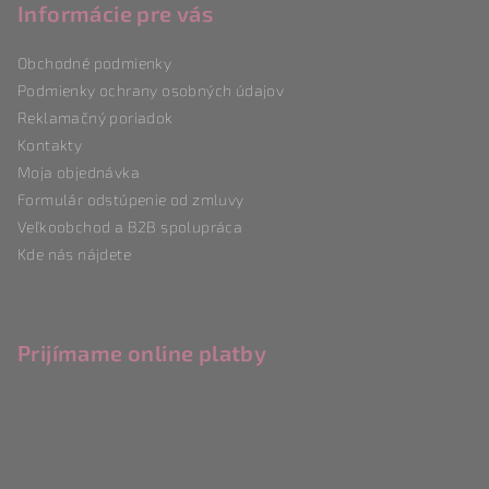
p
Informácie pre vás
ä
Obchodné podmienky
t
Podmienky ochrany osobných údajov
i
Reklamačný poriadok
e
Kontakty
Moja objednávka
Formulár odstúpenie od zmluvy
Veľkoobchod a B2B spolupráca
Kde nás nájdete
Prijímame online platby