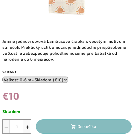
Jemná jednovrstvová bambusová čiapka s veselým motívom
slniečok. Praktický uzlík umožňuje jednoduché prispôsobenie
veľkosti a zabezpečuje pohodlné nosenie pre bábätká od
narodenia do 6 mesiacov.
VARIANT:
€10
Jednotková
Skladom
cena:
−
+
Do košíka