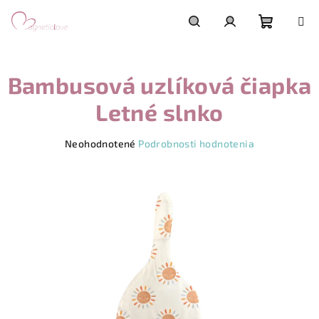
Prejsť
na
obsah
Nákupn
Hľadať
Prihlásenie
Bambusová uzlíková čiapka
košík
Letné slnko
Priemerné
Neohodnotené
Podrobnosti hodnotenia
hodnotenie
produktu
je
0,0
z
5
hviezdičiek.