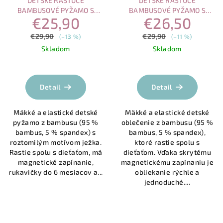
DETSKÉ RASTÚCE
DETSKÉ RASTÚCE
BAMBUSOVÉ PYŽAMO S
BAMBUSOVÉ PYŽAMO S
€25,90
€26,50
MAGNETICKÝM ZAPÍNANÍM –
MAGNETICKÝM ZAPÍNANÍM –
JEŽKO V LESE
SPIACA SOVA
€29,90
€29,90
(–13 %)
(–11 %)
Skladom
Skladom
Priemerné
Priemerné
hodnotenie
hodnotenie
produktu
produktu
Detail
Detail
je
je
5,0
4,0
Mäkké a elastické detské
Mäkké a elastické detské
z
z
pyžamo z bambusu (95 %
oblečenie z bambusu (95 %
5
5
bambus, 5 % spandex) s
bambus, 5 % spandex),
hviezdičiek.
hviezdičiek.
roztomilým motívom ježka.
ktoré rastie spolu s
Rastie spolu s dieťaťom, má
dieťaťom. Vďaka skrytému
magnetické zapínanie,
magnetickému zapínaniu je
rukavičky do 6 mesiacov a...
obliekanie rýchle a
jednoduché....