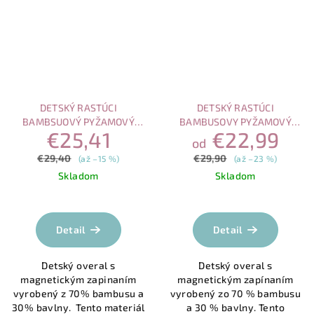
DETSKÝ RASTÚCI
DETSKÝ RASTÚCI
BAMBSUOVÝ PYŽAMOVÝ
BAMBUSOVY PYŽAMOVÝ
€25,41
€22,99
OVERAL S MAGNETICKÝM
OVERAL S MAGNETICKÝM
od
ZAPÍNANÍM, MACO
ZAPÍNANÍM SLONÍK
€29,40
€29,90
(až –15 %)
(až –23 %)
Skladom
Skladom
Priemerné
Priemerné
hodnotenie
hodnotenie
produktu
produktu
Detail
Detail
je
je
5,0
5,0
Detský overal s
Detský overal s
z
z
magnetickým zapinaním
magnetickým zapínaním
5
5
vyrobený z 70% bambusu a
vyrobený zo 70 % bambusu
hviezdičiek.
hviezdičiek.
30% bavlny. Tento materiál
a 30 % bavlny. Tento