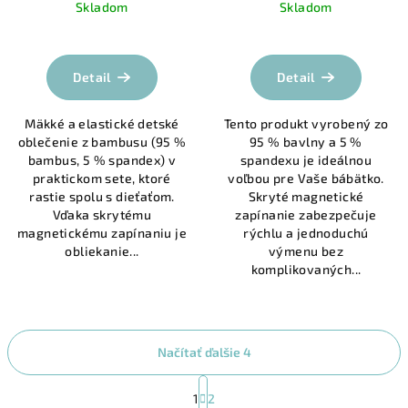
Skladom
Skladom
Priemerné
hodnotenie
produktu
Detail
Detail
je
5,0
Mäkké a elastické detské
Tento produkt vyrobený zo
z
oblečenie z bambusu (95 %
95 % bavlny a 5 %
5
bambus, 5 % spandex) v
spandexu je ideálnou
hviezdičiek.
praktickom sete, ktoré
voľbou pre Vaše bábätko.
rastie spolu s dieťaťom.
Skryté magnetické
Vďaka skrytému
zapínanie zabezpečuje
magnetickému zapínaniu je
rýchlu a jednoduchú
obliekanie...
výmenu bez
komplikovaných...
Načítať ďalšie 4
S
t
1
2