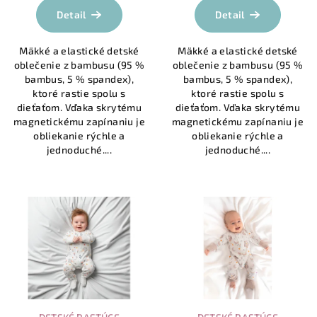
o
produktu
Detail
Detail
v
je
5,0
Mäkké a elastické detské
Mäkké a elastické detské
z
oblečenie z bambusu (95 %
oblečenie z bambusu (95 %
5
bambus, 5 % spandex),
bambus, 5 % spandex),
hviezdičiek.
ktoré rastie spolu s
ktoré rastie spolu s
dieťaťom. Vďaka skrytému
dieťaťom. Vďaka skrytému
magnetickému zapínaniu je
magnetickému zapínaniu je
obliekanie rýchle a
obliekanie rýchle a
jednoduché....
jednoduché....