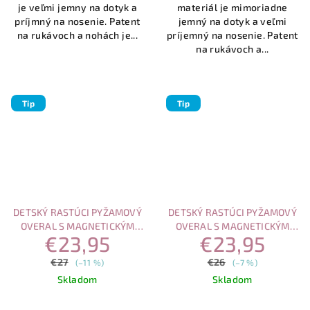
je veľmi jemny na dotyk a
materiál je mimoriadne
príjmný na nosenie. Patent
jemný na dotyk a veľmi
na rukávoch a nohách je...
príjemný na nosenie. Patent
na rukávoch a...
Tip
Tip
DETSKÝ RASTÚCI PYŽAMOVÝ
DETSKÝ RASTÚCI PYŽAMOVÝ
OVERAL S MAGNETICKÝM
OVERAL S MAGNETICKÝM
€23,95
€23,95
ZAPÍNANÍM JELEN A STROM
ZAPÍNANÍM MODRÁ LODKA
€27
€26
(–11 %)
(–7 %)
Skladom
Skladom
Priemerné
Priemerné