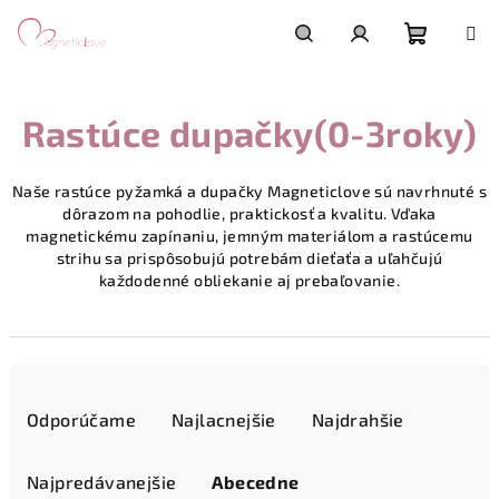
Prejsť
na
obsah
Nákupn
Hľadať
Prihlásenie
Rastúce dupačky(0-3roky)
košík
Naše rastúce pyžamká a dupačky Magneticlove sú navrhnuté s
dôrazom na pohodlie, praktickosť a kvalitu. Vďaka
magnetickému zapínaniu, jemným materiálom a rastúcemu
strihu sa prispôsobujú potrebám dieťaťa a uľahčujú
každodenné obliekanie aj prebaľovanie.
R
a
Odporúčame
Najlacnejšie
Najdrahšie
d
e
Najpredávanejšie
Abecedne