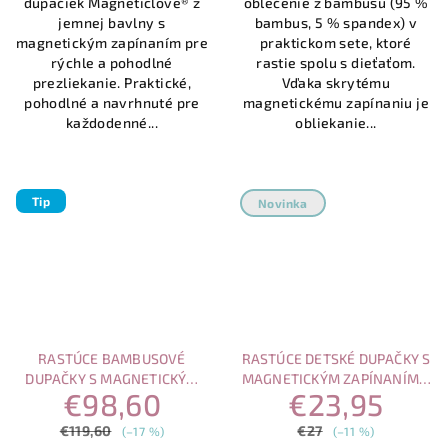
dupačiek Magneticlove® z
oblečenie z bambusu (95 %
5
jemnej bavlny s
bambus, 5 % spandex) v
hviezdičiek.
magnetickým zapínaním pre
praktickom sete, ktoré
rýchle a pohodlné
rastie spolu s dieťaťom.
prezliekanie. Praktické,
Vďaka skrytému
pohodlné a navrhnuté pre
magnetickému zapínaniu je
každodenné...
obliekanie...
Tip
Novinka
RASTÚCE BAMBUSOVÉ
RASTÚCE DETSKÉ DUPAČKY S
DUPAČKY S MAGNETICKÝM
MAGNETICKÝM ZAPÍNANÍM –
€98,60
€23,95
ZAPÍNANÍM – VÝHODNÝ SET
FIALOVÉ KVIETKY
(4 KS)
€119,60
€27
(–17 %)
(–11 %)