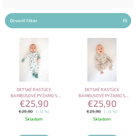
n
i
e
Otvoriť filter
p
V
r
ý
o
p
d
i
u
s
k
p
t
r
o
DETSKÉ RASTÚCE
DETSKÉ RASTÚCE
o
v
BAMBUSOVÉ PYŽAMO S
BAMBUSOVÉ PYŽAMO S
€25,90
€25,90
MAGNETICKÝM ZAPÍNANÍM –
MAGNETICKÝM ZAPÍNANÍM –
d
EUKALYPTUS
HRAVÉ MORE
€29,90
€29,90
u
(–13 %)
(–13 %)
Skladom
Skladom
k
t
Priemerné
hodnotenie