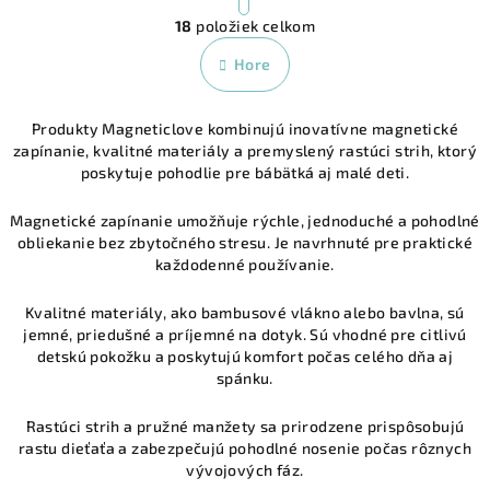
O
r
18
položiek celkom
á
v
n
l
Hore
k
á
o
d
v
Produkty Magneticlove kombinujú inovatívne magnetické
a
a
zapínanie, kvalitné materiály a premyslený rastúci strih, ktorý
n
c
poskytuje pohodlie pre bábätká aj malé deti.
i
i
e
e
Magnetické zapínanie
umožňuje rýchle, jednoduché a pohodlné
p
obliekanie bez zbytočného stresu. Je navrhnuté pre praktické
r
každodenné používanie.
v
k
Kvalitné materiály
, ako bambusové vlákno alebo bavlna, sú
y
jemné, priedušné a príjemné na dotyk. Sú vhodné pre citlivú
detskú pokožku a poskytujú komfort počas celého dňa aj
v
spánku.
ý
p
Rastúci strih a pružné manžety
sa prirodzene prispôsobujú
i
rastu dieťaťa a zabezpečujú pohodlné nosenie počas rôznych
s
vývojových fáz.
u