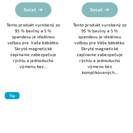
hodnotenie
hodnotenie
produktu
produktu
Detail
Detail
je
je
4,7
5,0
Tento produkt vyrobený zo
Tento produkt vyrobený zo
z
z
95 % bavlny a 5 %
95 % bavlny a 5 %
5
5
spandexu je ideálnou
spandexu je ideálnou
hviezdičiek.
hviezdičiek.
voľbou pre Vaše bábätko.
voľbou pre Váše bábätko.
Skryté magnetické
Skryté magnetické
zapínanie zabezpečuje
zapínanie zabezpečuje
rýchlu a jednoduchú
rýchlu a jednoduchú
výmenu bez...
výmenu bez
komplikovaných...
Tip