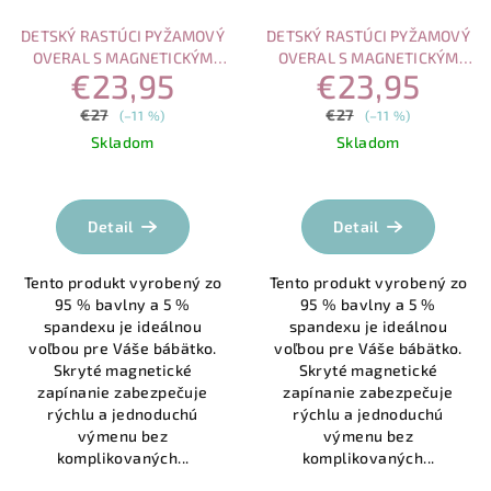
DETSKÝ RASTÚCI PYŽAMOVÝ
DETSKÝ RASTÚCI PYŽAMOVÝ
OVERAL S MAGNETICKÝM
OVERAL S MAGNETICKÝM
€23,95
€23,95
ZAPÍNANÍM ZAJAC
ZAPÍNANÍM, RUŽOVÉ S
BIELYM MEDVEDÍKOM A
€27
€27
(–11 %)
(–11 %)
SRDIEČKOM
Skladom
Skladom
Priemerné
Priemerné
hodnotenie
hodnotenie
produktu
produktu
Detail
Detail
je
je
5,0
5,0
Tento produkt vyrobený zo
Tento produkt vyrobený zo
z
z
95 % bavlny a 5 %
95 % bavlny a 5 %
5
5
spandexu je ideálnou
spandexu je ideálnou
hviezdičiek.
hviezdičiek.
voľbou pre Váše bábätko.
voľbou pre Váše bábätko.
Skryté magnetické
Skryté magnetické
zapínanie zabezpečuje
zapínanie zabezpečuje
rýchlu a jednoduchú
rýchlu a jednoduchú
výmenu bez
výmenu bez
komplikovaných...
komplikovaných...