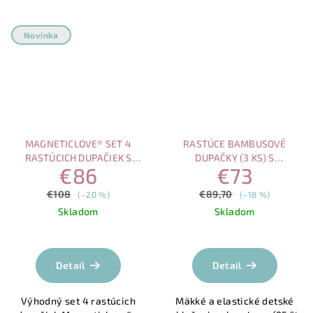
Novinka
MAGNETICLOVE® SET 4
RASTÚCE BAMBUSOVÉ
RASTÚCICH DUPAČIEK S
DUPAČKY (3 KS) S
€86
€73
MAGNETICKÝM ZAPÍNANÍM
MAGNETICKÝM ZAPÍNANÍM –
VÝHODNÝ SET
€108
€89,70
(–20 %)
(–18 %)
Skladom
Skladom
Priemerné
hodnotenie
produktu
Detail
Detail
je
5,0
Výhodný set 4 rastúcich
Mäkké a elastické detské
z