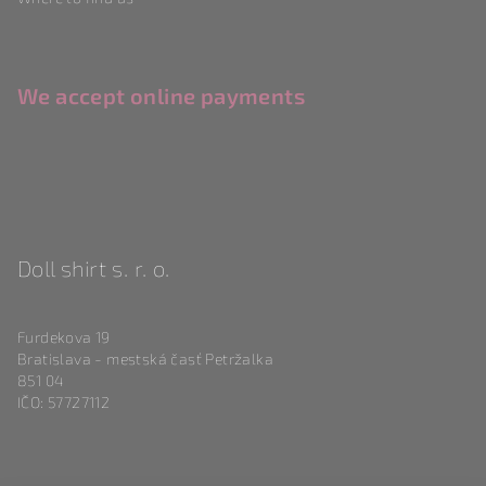
We accept online payments
Doll shirt s. r. o.
Furdekova 19
Bratislava - mestská časť Petržalka
851 04
IČO: 57727112