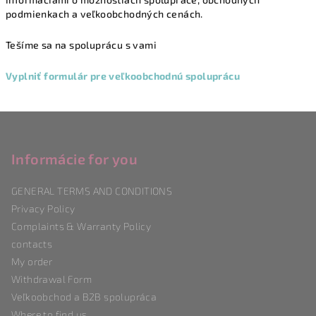
podmienkach a veľkoobchodných cenách.
Tešíme sa na spoluprácu s vami
Vyplniť formulár pre veľkoobchodnú spoluprácu
F
o
o
Informácie for you
t
GENERAL TERMS AND CONDITIONS
e
Privacy Policy
r
Complaints & Warranty Policy
contacts
My order
Withdrawal Form
Veľkoobchod a B2B spolupráca
Where to find us