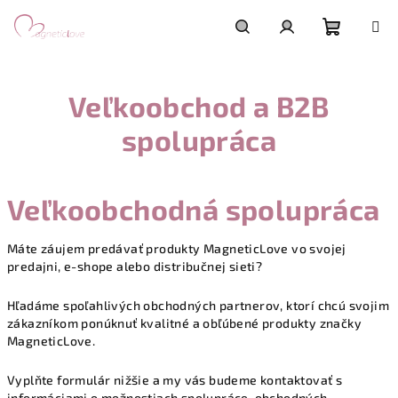
Skip
to
content
Shoppi
Search
Login
Veľkoobchod a B2B
cart
spolupráca
Veľkoobchodná spolupráca
Máte záujem predávať produkty MagneticLove vo svojej
predajni, e-shope alebo distribučnej sieti?
Hľadáme spoľahlivých obchodných partnerov, ktorí chcú svojim
zákazníkom ponúknuť kvalitné a obľúbené produkty značky
MagneticLove.
Vyplňte formulár nižšie a my vás budeme kontaktovať s
informáciami o možnostiach spolupráce, obchodných