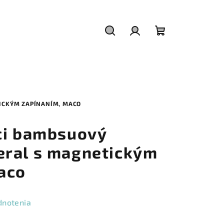
Hľadať
Prihlásenie
Nákupný
košík
ICKÝM ZAPÍNANÍM, MACO
ci bambsuový
ral s magnetickým
aco
dnotenia