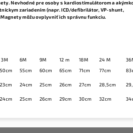
ety. Nevhodné pre osoby s kardiostimulátorom a akýmk
íckym zariadením (napr. ICD/defibrilátor, VP-shunt,
 Magnety môžu ovplyvniť ich správnu funkciu.
3M
6M
9M
12 m
18M
24 M
36
50cm
55cm
60cm
65cm
71cm
77cm
83
23cm
24cm
25cm
26cm
27cm
28,5cm
29
24cm
25cm
26cm
29cm
30cm
32cm
34