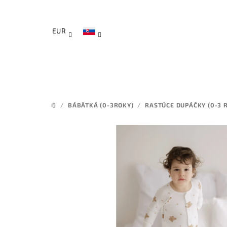
Prejsť
na
obsah
EUR
/
BÁBÄTKÁ (0-3ROKY)
/
RASTÚCE DUPÁČKY (0-3 R
DOMOV