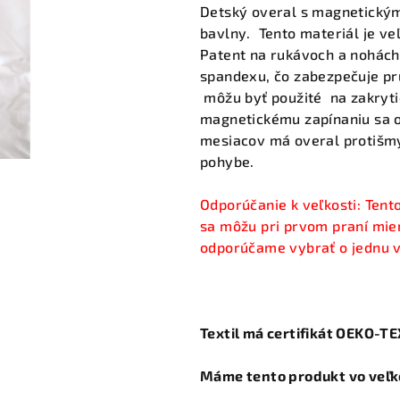
produktu
Detský overal s magnetický
je
bavlny. Tento materiál je ve
5,0
Patent na rukávoch a nohác
z
spandexu, čo zabezpečuje pr
5
môžu byť použité na zakryti
hviezdičiek.
magnetickému zapínaniu sa ov
mesiacov má overal protišmyk
pohybe.
Odporúčanie k veľkosti:
Tento
sa môžu pri prvom praní mier
odporúčame vybrať
o jednu 
Textil má certifikát OEKO-T
Máme tento produkt vo veľko