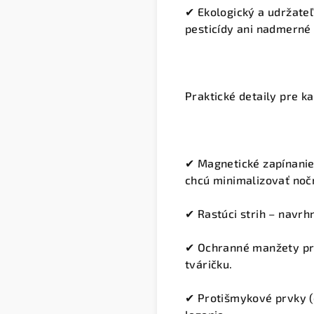
✔
Ekologický a udržate
pesticídy ani nadmerné
Praktické detaily pre k
✔
Magnetické zapínani
chcú minimalizovať nočn
✔
Rastúci strih
– navrhn
✔
Ochranné manžety pr
tváričku.
✔
Protišmykové prvky (