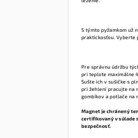
lezenie.
S týmto pyžamkom už n
praktickosťou.
Vyberte p
Pre správnu údržbu tých
pri teplote maximálne 
Sušte ich v sušičke s pl
pri žehlení pracujte na 
gombíkov a potlače na 
Magnet je chránený tenk
certifikovaný v súlade
bezpečnosť.