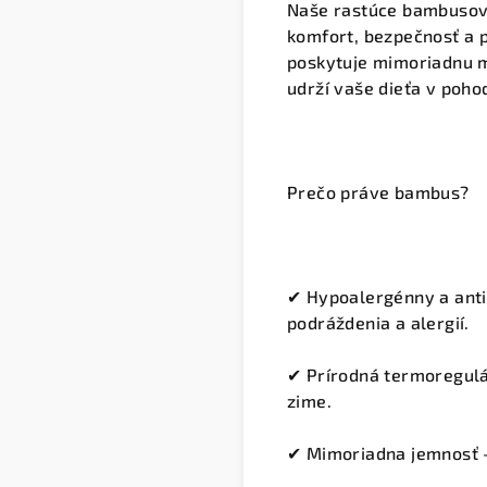
Naše
rastúce bambuso
komfort, bezpečnosť a 
poskytuje mimoriadnu m
udrží vaše dieťa v poho
Prečo práve bambus?
✔
Hypoalergénny a anti
podráždenia a alergií.
✔
Prírodná termoregul
zime.
✔
Mimoriadna jemnosť