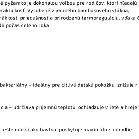
vé pyžamko
je dokonalou voľbou pre rodičov, ktorí hľadajú
praktickosť. Vyrobené z
jemného bambusového vlákna
,
äkkosť, priedušnosť a prirodzenú termoreguláciu, vďaka
dlí počas celého roka.
bakteriálny
– ideálny pre citlivú detskú pokožku, znižuje r
ácia
– udržiava príjemnú teplotu, ochladzuje v lete a hreje
– ešte mäkší ako bavlna, poskytuje maximálne pohodlie.