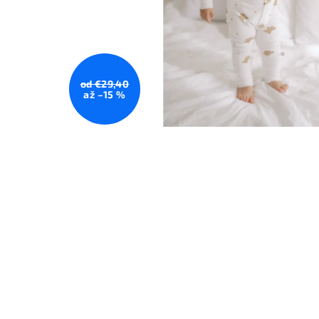
od €29,40
až –15 %