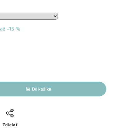
až –15 %
Do košíka
Zdieľať