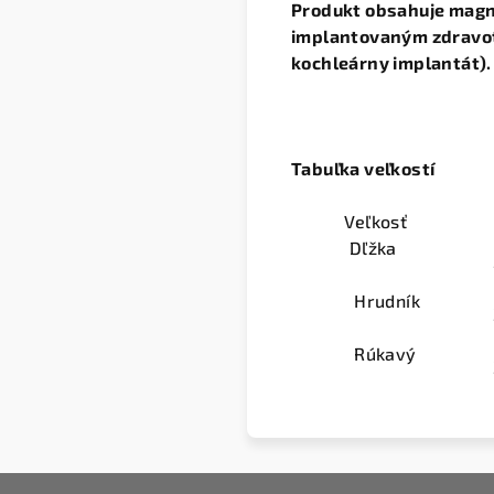
Produkt obsahuje magn
implantovaným zdravotn
kochleárny implantát).
Tabuľka veľkostí
Veľkosť
Dľžka
Hrudník
Rúkavý