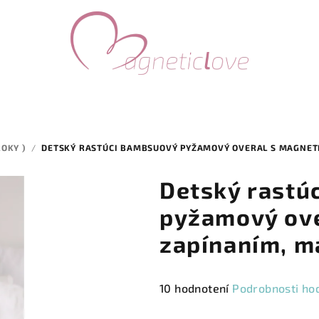
OKY )
/
DETSKÝ RASTÚCI BAMBSUOVÝ PYŽAMOVÝ OVERAL S MAGNET
Detský rastú
pyžamový ove
zapínaním, m
Priemerné
10 hodnotení
Podrobnosti ho
hodnotenie