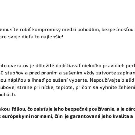
emusíte robiť kompromisy medzi pohodlím, bezpečnosťou
re svoje dieťa to najlepšie!
to overalov je dôležité dodržiavať niekoľko pravidiel: per
40 stupňov a pred praním a sušením vždy zatvorte zapínan
nou náplňou a ihneď po sušení vyberte. Nepoužívajte bielid
rubovej strane pri nízkej teplote, pričom sa vyhnite žehlen
nohách.
ou fóliou, čo zaisťuje jeho bezpečné používanie, a je zá
 s európskymi normami, čím je garantovaná jeho kvalita a