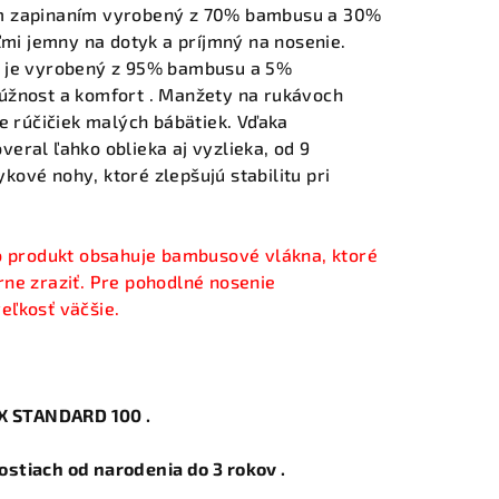
m zapinaním vyrobený z 70% bambusu a 30%
ľmi jemny na dotyk a príjmný na nosenie.
h je vyrobený z 95% bambusu a 5%
úžnost a komfort . Manžety na rukávoch
e rúčičiek malých bábätiek. Vďaka
eral ľahko oblieka aj vyzlieka, od 9
ové nohy, ktoré zlepšujú stabilitu pri
 produkt obsahuje bambusové vlákna, ktoré
ne zraziť. Pre pohodlné nosenie
veľkosť väčšie
.
EX STANDARD 100 .
stiach od narodenia do 3 rokov .