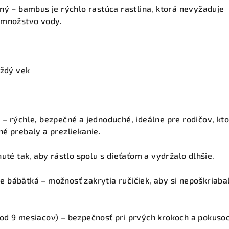
ľný
– bambus je rýchlo rastúca rastlina, ktorá nevyžaduje
 množstvo vody.
aždý vek
e
– rýchle, bezpečné a jednoduché, ideálne pre rodičov, kto
é prebaly a prezliekanie.
uté tak, aby rástlo spolu s dieťaťom a vydržalo dlhšie.
e bábätká
– možnosť zakrytia ručičiek, aby si nepoškriabal
od 9 mesiacov)
– bezpečnosť pri prvých krokoch a pokuso