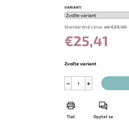
VARIANT:
štandardná cena:
od €29,40
€25,41
Jednotková
cena:
Zvoľte variant
−
+
Tlač
Opýtať sa