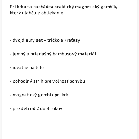
Pri krku sa nachádza praktický magnetický gombík,
ktorý uľahčuje obliekanie.
• dvojdielny set – tričko a kraťasy
• jemný a priedušný bambusový materiál
• ideálne na leto
• pohodlný strih pre voľnosť pohybu
• magnetický gombík pri krku
• pre deti od 2 do 8 rokov
⸻