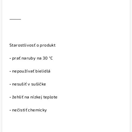
⸻
Starostlivosť o produkt
• prať naruby na 30 °C
• nepoužívať bielidlá
• nesušiť v sušičke
• žehliť na nízkej teplote
• nečistiť chemicky