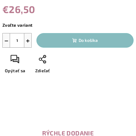
€26,50
Jednotková
Zvoľte variant
cena:
−
+
Do košíka
Opýtať sa
Zdieľať
RÝCHLE DODANIE