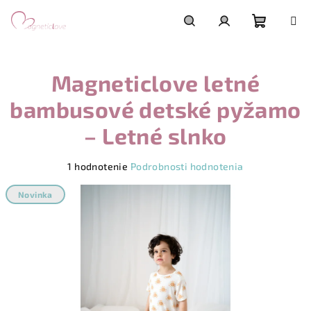
Prejsť
na
obsah
Nákupn
Hľadať
Prihlásenie
Magneticlove letné
košík
bambusové detské pyžamo
– Letné slnko
Priemerné
1 hodnotenie
Podrobnosti hodnotenia
hodnotenie
produktu
Novinka
je
5,0
z
5
hviezdičiek.