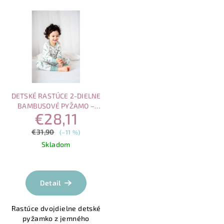
DETSKÉ RASTÚCE 2-DIELNE
BAMBUSOVÉ PYŽAMO –
€28,11
EUKALYPTUS(2–8 ROKOV)
€31,90
(–11 %)
Skladom
Detail
Rastúce dvojdielne detské
pyžamko z jemného