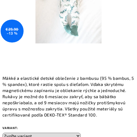
€29,90
–13 %
Mäkké a elastické detské oblečenie z bambusu (95 % bambus, 5
% spandex), ktoré rastie spolu s dieťaťom. Vďaka skrytému
magnetickému zapínaniu je obliekanie rýchle a jednoduché.
Rukávy je možné do 6 mesiacov zakryť, aby sa bábätko
nepoškriabalo, a od 9 mesiacov majú nožičky protišmykovú
úpravu s možnosťou zakrytia. Všetky použité materiály sú
certifikované podľa OEKO-TEX® Standard 100.
VARIANT: