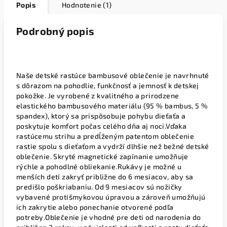
Popis
Hodnotenie (1)
Podrobný popis
Naše detské rastúce bambusové oblečenie je navrhnuté
s dôrazom na pohodlie, funkčnosť a jemnosť k detskej
pokožke. Je vyrobené z kvalitného a prirodzene
elastického bambusového materiálu (95 % bambus, 5 %
spandex), ktorý sa prispôsobuje pohybu dieťaťa a
poskytuje komfort počas celého dňa aj noci.
Vďaka
rastúcemu strihu a predĺženým patentom oblečenie
rastie spolu s dieťaťom a vydrží dlhšie než bežné detské
oblečenie. Skryté magnetické zapínanie umožňuje
rýchle a pohodlné obliekanie.
Rukávy je možné u
menších detí zakryť približne do 6 mesiacov, aby sa
predišlo poškriabaniu. Od 9 mesiacov sú nožičky
vybavené protišmykovou úpravou a zároveň umožňujú
ich zakrytie alebo ponechanie otvorené podľa
potreby.
Oblečenie je vhodné pre deti
od narodenia do