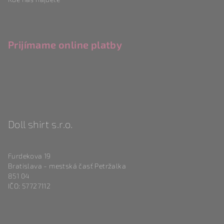
Prijímame online platby
Doll shirt s.r.o.
Furdekova 19
Bratislava - mestská časť Petržalka
851 04
IČO: 57727112