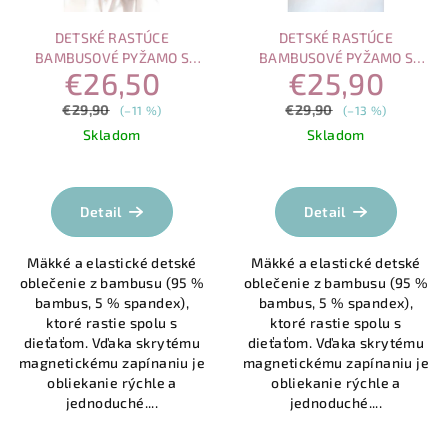
DETSKÉ RASTÚCE
DETSKÉ RASTÚCE
BAMBUSOVÉ PYŽAMO S
BAMBUSOVÉ PYŽAMO S
€26,50
€25,90
MAGNETICKÝM ZAPÍNANÍM –
MAGNETICKÝM ZAPÍNANÍM –
SPIACA SOVA
HRAVÉ MORE
€29,90
€29,90
(–11 %)
(–13 %)
Skladom
Skladom
Priemerné
hodnotenie
produktu
Detail
Detail
je
4,0
Mäkké a elastické detské
Mäkké a elastické detské
z
oblečenie z bambusu (95 %
oblečenie z bambusu (95 %
5
bambus, 5 % spandex),
bambus, 5 % spandex),
hviezdičiek.
ktoré rastie spolu s
ktoré rastie spolu s
dieťaťom. Vďaka skrytému
dieťaťom. Vďaka skrytému
magnetickému zapínaniu je
magnetickému zapínaniu je
obliekanie rýchle a
obliekanie rýchle a
jednoduché....
jednoduché....