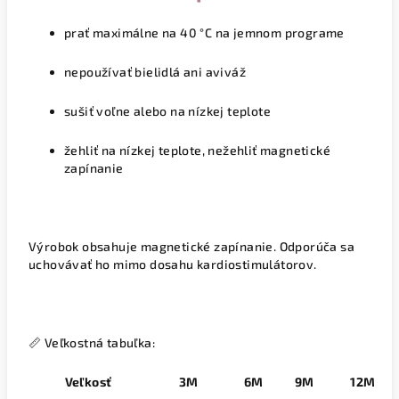
prať maximálne na
40 °C
na jemnom programe
nepoužívať bielidlá ani aviváž
sušiť voľne alebo na nízkej teplote
žehliť na nízkej teplote,
nežehliť magnetické
zapínanie
Výrobok obsahuje magnetické zapínanie. Odporúča sa
uchovávať ho mimo dosahu kardiostimulátorov.
📏
Veľkostná tabuľka:
Veľkosť
3M
6M
9M
12M