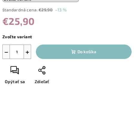
štandardná cena:
€29,90
–13 %
€25,90
Jednotková
Zvoľte variant
cena:
−
+
Do košíka
Opýtať sa
Zdieľať