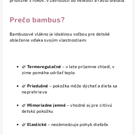
približne 3 rokov
, v závislosti od veľkosti a rastu dieťaťa.
Prečo bambus?
Bambusové vlákno je ideálnou voľbou pre detské
oblečenie vďaka svojim vlastnostiam:
🌿
Termoregulačné
– v lete príjemne chladí, v
zime pomáha udržať teplo
🌿
Priedušné
– pokožka môže dýchať a dieťa sa
neprehrieva
🌿
Mimoriadne jemné
– vhodné aj pre citlivú
detskú pokožku
🌿
Elastické
– neobmedzuje pohyb dieťaťa