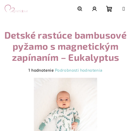
Prejsť
na
obsah
Nákupn
Hľadať
Prihlásenie
Detské rastúce bambusové
košík
pyžamo s magnetickým
zapínaním – Eukalyptus
Priemerné
1 hodnotenie
Podrobnosti hodnotenia
hodnotenie
produktu
je
5,0
z
5
hviezdičiek.