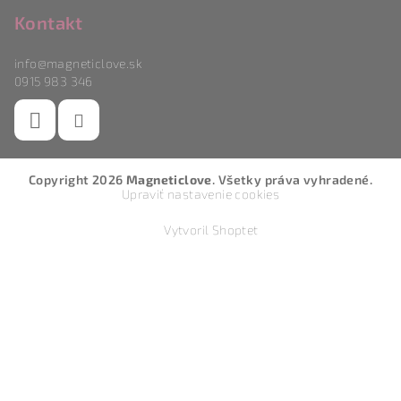
Kontakt
info
@
magneticlove.sk
0915 983 346
Copyright 2026
Magneticlove
. Všetky práva vyhradené.
Upraviť nastavenie cookies
Vytvoril Shoptet