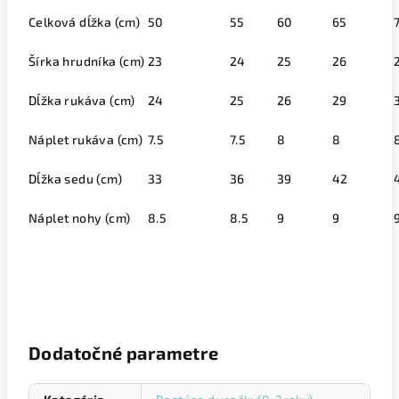
Celková dĺžka (cm)
50
55
60
65
Šírka hrudníka (cm)
23
24
25
26
Dĺžka rukáva (cm)
24
25
26
29
Náplet rukáva (cm)
7.5
7.5
8
8
Dĺžka sedu (cm)
33
36
39
42
Náplet nohy (cm)
8.5
8.5
9
9
Dodatočné parametre