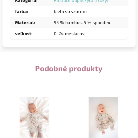
Kategória
:
Rastúce dupačky(0-3roky)
farba
:
biela so vzorom
Material
:
95 % bambus, 5 % spandex
veľkost
:
0-24 mesiacov
Podobné produkty