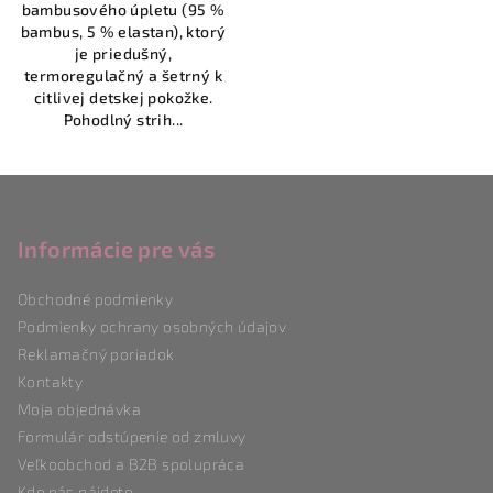
bambusového úpletu (95 %
bambus, 5 % elastan), ktorý
je priedušný,
termoregulačný a šetrný k
citlivej detskej pokožke.
Pohodlný strih...
Z
á
p
Informácie pre vás
ä
Obchodné podmienky
t
Podmienky ochrany osobných údajov
i
Reklamačný poriadok
e
Kontakty
Moja objednávka
Formulár odstúpenie od zmluvy
Veľkoobchod a B2B spolupráca
Kde nás nájdete